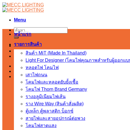
Skip
to
content
Menu
ค้นหา:
หน้าแรก
รายการสินค้า
สินค้า MiT (Made In Thailand)
Light For Designer (โคมไฟคุณภาพสำหรับผู้ออกแบ
หลอดไฟ โคมไฟ
เสาไฟถนน
โคมไฟและหลอดยับยั้งเชื้อ
โคมไฟ Thorn Brand Germany
รางอลูมิเนียมไฟเส้น
ราง Wire Way (สินค้าสั่งผลิต)
ตู้เหล็ก ตู้พลาสติก บ็อกซ์
สายไฟและสายอุปกรณ์ต่อพวง
โคมไฟสาดแสง