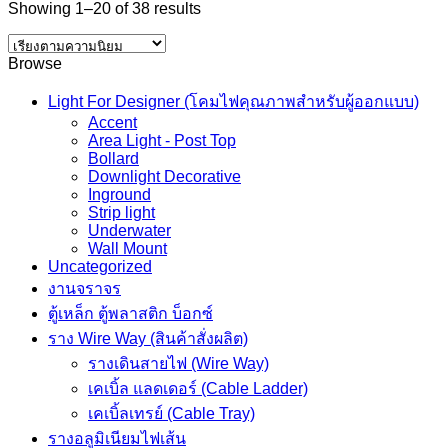
Showing 1–20 of 38 results
Browse
Light For Designer (โคมไฟคุณภาพสำหรับผู้ออกแบบ)
Accent
Area Light - Post Top
Bollard
Downlight Decorative
Inground
Strip light
Underwater
Wall Mount
Uncategorized
งานจราจร
ตู้เหล็ก ตู้พลาสติก บ็อกซ์
ราง Wire Way (สินค้าสั่งผลิต)
รางเดินสายไฟ (Wire Way)
เคเบิ้ล แลดเดอร์ (Cable Ladder)
เคเบิ้ลเทรย์ (Cable Tray)
รางอลูมิเนียมไฟเส้น