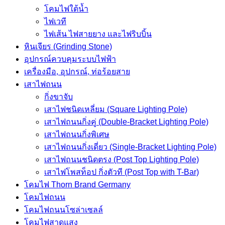
โคมไฟใต้น้ำ
ไฟเวที
ไฟเส้น ไฟสายยาง และไฟริบบิ้น
หินเจียร (Grinding Stone)
อุปกรณ์ควบคุมระบบไฟฟ้า
เครื่องมือ, อุปกรณ์, ท่อร้อยสาย
เสาไฟถนน
กิ่งขาจับ
เสาไฟชนิดเหลี่ยม (Square Lighting Pole)
เสาไฟถนนกิ่งคู่ (Double-Bracket Lighting Pole)
เสาไฟถนนกิ่งพิเศษ
เสาไฟถนนกิ่งเดี่ยว (Single-Bracket Lighting Pole)
เสาไฟถนนชนิดตรง (Post Top Lighting Pole)
เสาไฟโพสท็อป กิ่งตัวที (Post Top with T-Bar)
โคมไฟ Thorn Brand Germany
โคมไฟถนน
โคมไฟถนนโซล่าเซลล์
โคมไฟสาดแสง