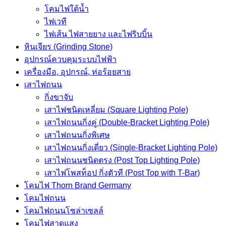
โคมไฟใต้น้ำ
ไฟเวที
ไฟเส้น ไฟสายยาง และไฟริบบิ้น
หินเจียร (Grinding Stone)
อุปกรณ์ควบคุมระบบไฟฟ้า
เครื่องมือ, อุปกรณ์, ท่อร้อยสาย
เสาไฟถนน
กิ่งขาจับ
เสาไฟชนิดเหลี่ยม (Square Lighting Pole)
เสาไฟถนนกิ่งคู่ (Double-Bracket Lighting Pole)
เสาไฟถนนกิ่งพิเศษ
เสาไฟถนนกิ่งเดี่ยว (Single-Bracket Lighting Pole)
เสาไฟถนนชนิดตรง (Post Top Lighting Pole)
เสาไฟโพสท็อป กิ่งตัวที (Post Top with T-Bar)
โคมไฟ Thorn Brand Germany
โคมไฟถนน
โคมไฟถนนโซล่าเซลล์
โคมไฟสาดแสง