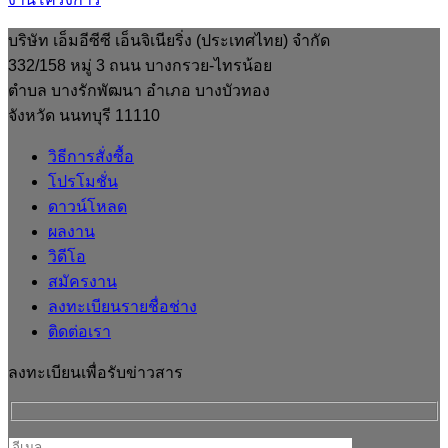
บริษัท เอ็มอีซีซี เอ็นจิเนียริ่ง
(
ประเทศไทย
)
จำกัด
332/158
หมู่
3
ถนน บางกรวย
-
ไทรน้อย
ตำบล บางรักพัฒนา อำเภอ บางบัวทอง
จังหวัด นนทบุรี
11110
วิธีการสั่งซื้อ
โปรโมชั่น
ดาวน์โหลด
ผลงาน
วิดีโอ
สมัครงาน
ลงทะเบียนรายชื่อช่าง
ติดต่อเรา
ลงทะเบียนเพื่อรับข่าวสาร