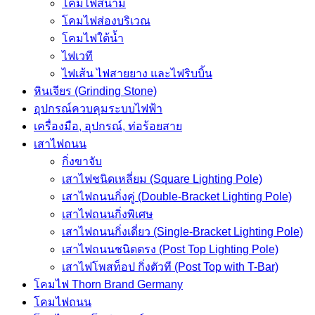
โคมไฟสนาม
โคมไฟส่องบริเวณ
โคมไฟใต้น้ำ
ไฟเวที
ไฟเส้น ไฟสายยาง และไฟริบบิ้น
หินเจียร (Grinding Stone)
อุปกรณ์ควบคุมระบบไฟฟ้า
เครื่องมือ, อุปกรณ์, ท่อร้อยสาย
เสาไฟถนน
กิ่งขาจับ
เสาไฟชนิดเหลี่ยม (Square Lighting Pole)
เสาไฟถนนกิ่งคู่ (Double-Bracket Lighting Pole)
เสาไฟถนนกิ่งพิเศษ
เสาไฟถนนกิ่งเดี่ยว (Single-Bracket Lighting Pole)
เสาไฟถนนชนิดตรง (Post Top Lighting Pole)
เสาไฟโพสท็อป กิ่งตัวที (Post Top with T-Bar)
โคมไฟ Thorn Brand Germany
โคมไฟถนน