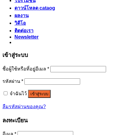
โปรโมชั่น
ดาวน์โหลด cataog
ผลงาน
วิดีโอ
ติดต่อเรา
Newsletter
เข้าสู่ระบบ
ชื่อผู้ใช้หรือที่อยู่อีเมล
*
รหัสผ่าน
*
จำฉันไว้
เข้าสู่ระบบ
ลืมรหัสผ่านของคุณ?
ลงทะเบียน
อีเมล
*