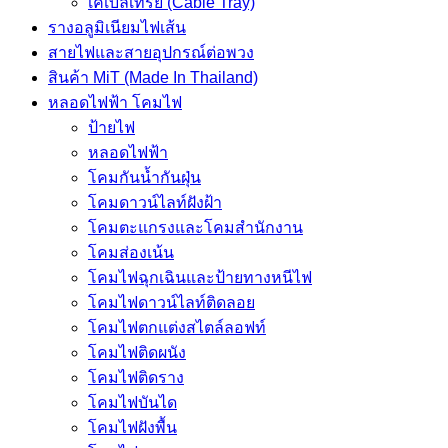
เคเบิ้ลเทรย์ (Cable Tray)
รางอลูมิเนียมไฟเส้น
สายไฟและสายอุปกรณ์ต่อพวง
สินค้า MiT (Made In Thailand)
หลอดไฟฟ้า โคมไฟ
ป้ายไฟ
หลอดไฟฟ้า
โคมกันน้ำกันฝุ่น
โคมดาวน์ไลท์ฝังฝ้า
โคมตะแกรงและโคมสำนักงาน
โคมส่องเน้น
โคมไฟฉุกเฉินและป้ายทางหนีไฟ
โคมไฟดาวน์ไลท์ติดลอย
โคมไฟตกแต่งสไตล์ลอฟท์
โคมไฟติดผนัง
โคมไฟติดราง
โคมไฟบันได
โคมไฟฝังพื้น