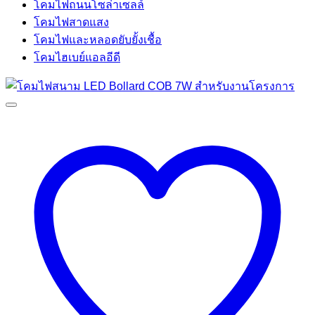
โคมไฟถนนโซล่าเซลล์
โคมไฟสาดแสง
โคมไฟและหลอดยับยั้งเชื้อ
โคมไฮเบย์แอลอีดี