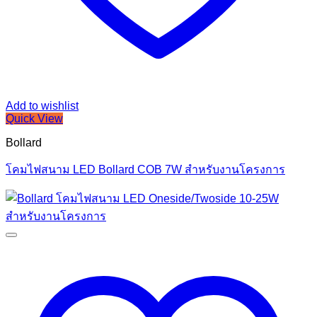
Add to wishlist
Quick View
Bollard
โคมไฟสนาม LED Bollard COB 7W สำหรับงานโครงการ