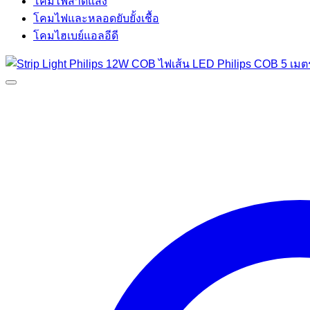
โคมไฟสาดแสง
โคมไฟและหลอดยับยั้งเชื้อ
โคมไฮเบย์แอลอีดี