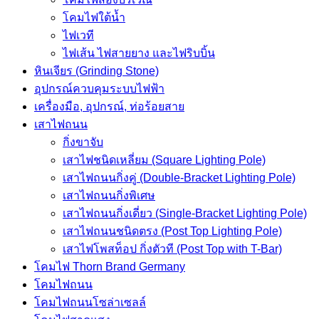
โคมไฟใต้น้ำ
ไฟเวที
ไฟเส้น ไฟสายยาง และไฟริบบิ้น
หินเจียร (Grinding Stone)
อุปกรณ์ควบคุมระบบไฟฟ้า
เครื่องมือ, อุปกรณ์, ท่อร้อยสาย
เสาไฟถนน
กิ่งขาจับ
เสาไฟชนิดเหลี่ยม (Square Lighting Pole)
เสาไฟถนนกิ่งคู่ (Double-Bracket Lighting Pole)
เสาไฟถนนกิ่งพิเศษ
เสาไฟถนนกิ่งเดี่ยว (Single-Bracket Lighting Pole)
เสาไฟถนนชนิดตรง (Post Top Lighting Pole)
เสาไฟโพสท็อป กิ่งตัวที (Post Top with T-Bar)
โคมไฟ Thorn Brand Germany
โคมไฟถนน
โคมไฟถนนโซล่าเซลล์