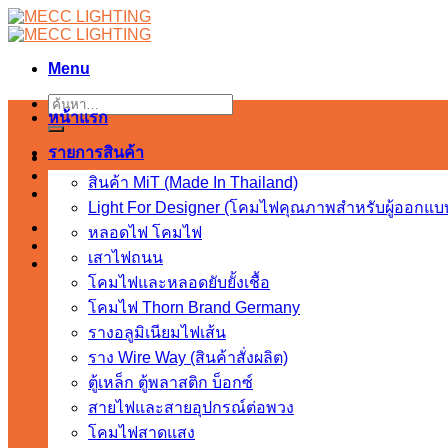
Skip
to
content
Menu
ค้นหา:
หน้าแรก
รายการสินค้า
สินค้า MiT (Made In Thailand)
Light For Designer (โคมไฟคุณภาพสำหรับผู้ออกแบ
หลอดไฟ โคมไฟ
เสาไฟถนน
โคมไฟและหลอดยับยั้งเชื้อ
โคมไฟ Thorn Brand Germany
รางอลูมิเนียมไฟเส้น
ราง Wire Way (สินค้าสั่งผลิต)
ตู้เหล็ก ตู้พลาสติก บ็อกซ์
สายไฟและสายอุปกรณ์ต่อพวง
โคมไฟสาดแสง