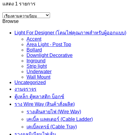
แสดง 1 รายการ
Browse
Light For Designer (โคมไฟคุณภาพสำหรับผู้ออกแบบ)
Accent
Area Light - Post Top
Bollard
Downlight Decorative
Inground
Strip light
Underwater
Wall Mount
Uncategorized
งานจราจร
ตู้เหล็ก ตู้พลาสติก บ็อกซ์
ราง Wire Way (สินค้าสั่งผลิต)
รางเดินสายไฟ (Wire Way)
เคเบิ้ล แลดเดอร์ (Cable Ladder)
เคเบิ้ลเทรย์ (Cable Tray)
รางอลูมิเนียมไฟเส้น