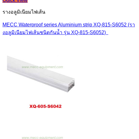
Quick View
รางอลูมิเนียมไฟเส้น
MECC Waterproof series Aluminium strip XQ-815-S6052 (รา
งอลูมิเนียมไฟเส้นชนิดกันน้ำ รุ่น XQ-815-S6052)