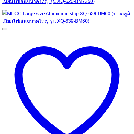
เนียมไฟเส้นขนาดใหญ่ รุ่น XQ-620-BM7250)