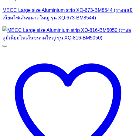
MECC Large size Aluminium strip XQ-673-BM8544 (รางอลูมิ
เนียมไฟเส้นขนาดใหญ่ รุ่น XQ-673-BM8544)