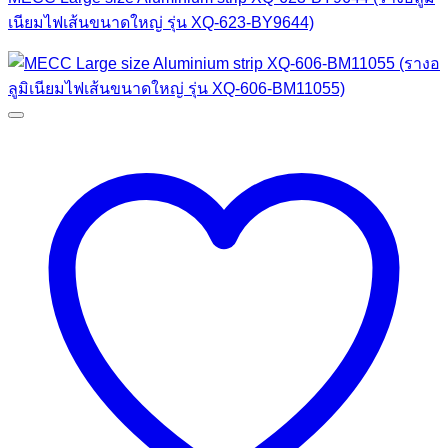
เนียมไฟเส้นขนาดใหญ่ รุ่น XQ-623-BY9644)