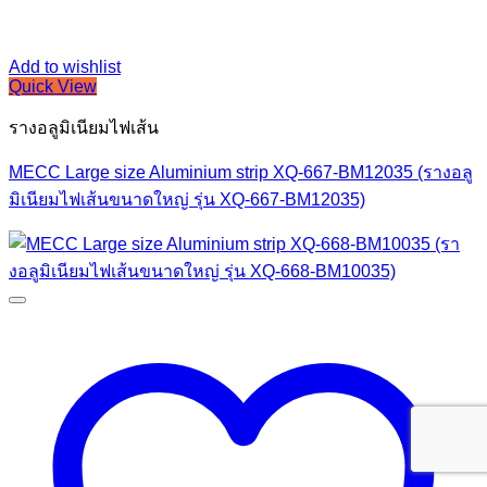
Add to wishlist
Quick View
รางอลูมิเนียมไฟเส้น
MECC Large size Aluminium strip XQ-667-BM12035 (รางอลู
มิเนียมไฟเส้นขนาดใหญ่ รุ่น XQ-667-BM12035)