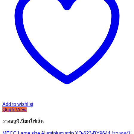
Add to wishlist
Quick View
รางอลูมิเนียมไฟเส้น
MECC Large size Aluminium strip XQ-623-BY9644 (รางอลูมิ