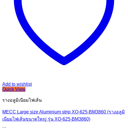
Add to wishlist
Quick View
รางอลูมิเนียมไฟเส้น
MECC Large size Aluminium strip XQ-625-BM3860 (รางอลูมิ
เนียมไฟเส้นขนาดใหญ่ รุ่น XQ-625-BM3860)