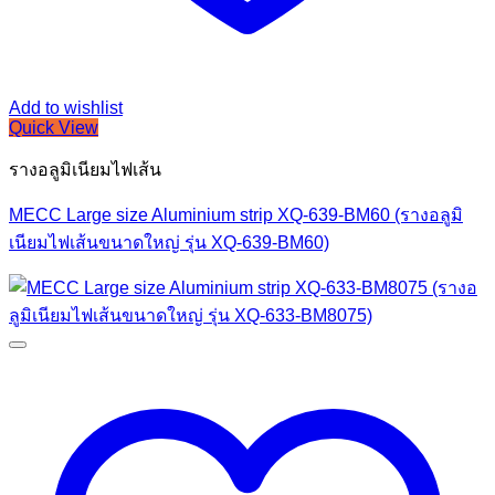
Add to wishlist
Quick View
รางอลูมิเนียมไฟเส้น
MECC Large size Aluminium strip XQ-639-BM60 (รางอลูมิ
เนียมไฟเส้นขนาดใหญ่ รุ่น XQ-639-BM60)