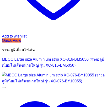
Add to wishlist
Quick View
รางอลูมิเนียมไฟเส้น
MECC Large size Aluminium strip XQ-816-BM5050 (รางอลูมิ
เนียมไฟเส้นขนาดใหญ่ รุ่น XQ-816-BM5050)