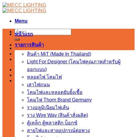
Skip
to
content
Menu
ค้นหา:
หน้าแรก
รายการสินค้า
สินค้า MiT (Made In Thailand)
Light For Designer (โคมไฟคุณภาพสำหรับผู้
ออกแบบ)
หลอดไฟ โคมไฟ
เสาไฟถนน
โคมไฟและหลอดยับยั้งเชื้อ
โคมไฟ Thorn Brand Germany
รางอลูมิเนียมไฟเส้น
ราง Wire Way (สินค้าสั่งผลิต)
ตู้เหล็ก ตู้พลาสติก บ็อกซ์
สายไฟและสายอุปกรณ์ต่อพวง