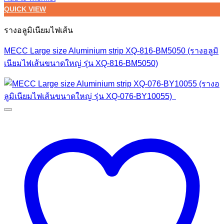
QUICK VIEW
รางอลูมิเนียมไฟเส้น
MECC Large size Aluminium strip XQ-816-BM5050 (รางอลูมิ
เนียมไฟเส้นขนาดใหญ่ รุ่น XQ-816-BM5050)