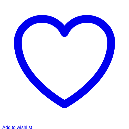
Add to wishlist