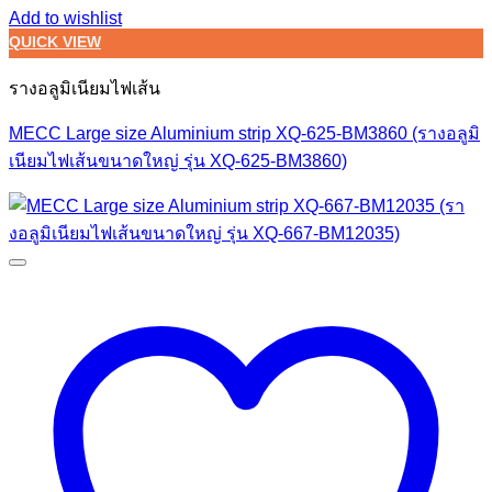
Add to wishlist
QUICK VIEW
รางอลูมิเนียมไฟเส้น
MECC Large size Aluminium strip XQ-625-BM3860 (รางอลูมิ
เนียมไฟเส้นขนาดใหญ่ รุ่น XQ-625-BM3860)