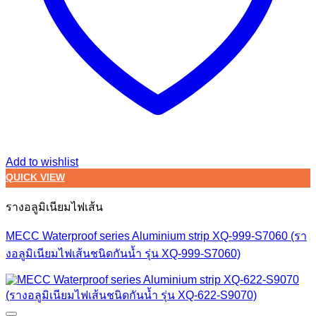
Add to wishlist
QUICK VIEW
รางอลูมิเนียมไฟเส้น
MECC Waterproof series Aluminium strip XQ-999-S7060 (รา
งอลูมิเนียมไฟเส้นชนิดกันน้ำ รุ่น XQ-999-S7060)