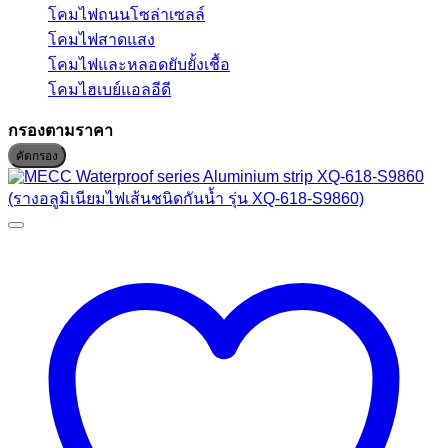
โคมไฟถนนโซล่าเซลล์
โคมไฟสาดแสง
โคมไฟและหลอดยับยั้งเชื้อ
โคมไฮเบย์แอลอีดี
กรองตามราคา
ร
ร
คัดกรอง
ต
ส
ส