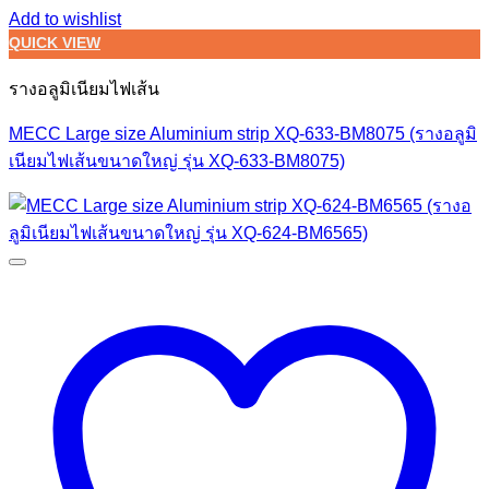
Add to wishlist
QUICK VIEW
รางอลูมิเนียมไฟเส้น
MECC Large size Aluminium strip XQ-633-BM8075 (รางอลูมิ
เนียมไฟเส้นขนาดใหญ่ รุ่น XQ-633-BM8075)