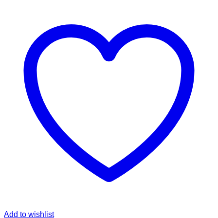
Add to wishlist