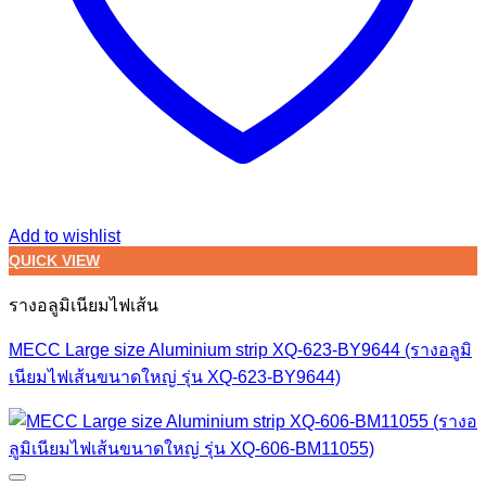
Add to wishlist
QUICK VIEW
รางอลูมิเนียมไฟเส้น
MECC Large size Aluminium strip XQ-623-BY9644 (รางอลูมิ
เนียมไฟเส้นขนาดใหญ่ รุ่น XQ-623-BY9644)