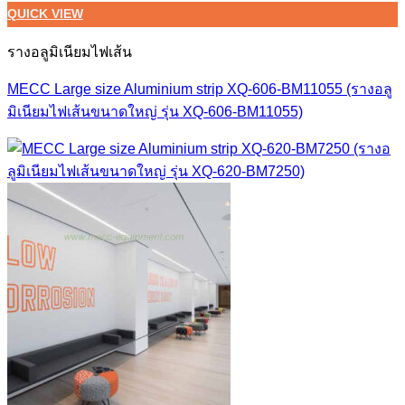
QUICK VIEW
รางอลูมิเนียมไฟเส้น
MECC Large size Aluminium strip XQ-606-BM11055 (รางอลู
มิเนียมไฟเส้นขนาดใหญ่ รุ่น XQ-606-BM11055)