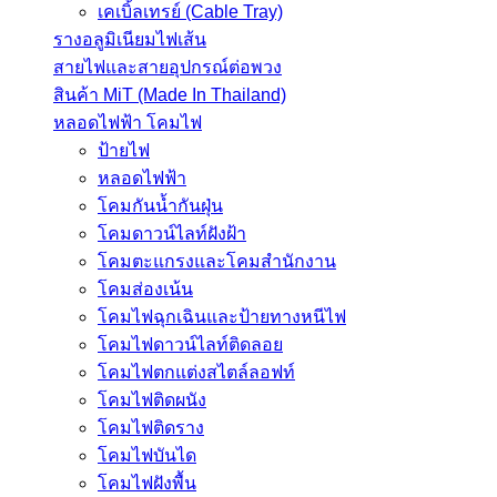
เคเบิ้ลเทรย์ (Cable Tray)
รางอลูมิเนียมไฟเส้น
สายไฟและสายอุปกรณ์ต่อพวง
สินค้า MiT (Made In Thailand)
หลอดไฟฟ้า โคมไฟ
ป้ายไฟ
หลอดไฟฟ้า
โคมกันน้ำกันฝุ่น
โคมดาวน์ไลท์ฝังฝ้า
โคมตะแกรงและโคมสำนักงาน
โคมส่องเน้น
โคมไฟฉุกเฉินและป้ายทางหนีไฟ
โคมไฟดาวน์ไลท์ติดลอย
โคมไฟตกแต่งสไตล์ลอฟท์
โคมไฟติดผนัง
โคมไฟติดราง
โคมไฟบันได
โคมไฟฝังพื้น