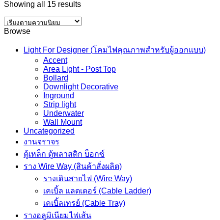
Showing all 15 results
Browse
Light For Designer (โคมไฟคุณภาพสำหรับผู้ออกแบบ)
Accent
Area Light - Post Top
Bollard
Downlight Decorative
Inground
Strip light
Underwater
Wall Mount
Uncategorized
งานจราจร
ตู้เหล็ก ตู้พลาสติก บ็อกซ์
ราง Wire Way (สินค้าสั่งผลิต)
รางเดินสายไฟ (Wire Way)
เคเบิ้ล แลดเดอร์ (Cable Ladder)
เคเบิ้ลเทรย์ (Cable Tray)
รางอลูมิเนียมไฟเส้น