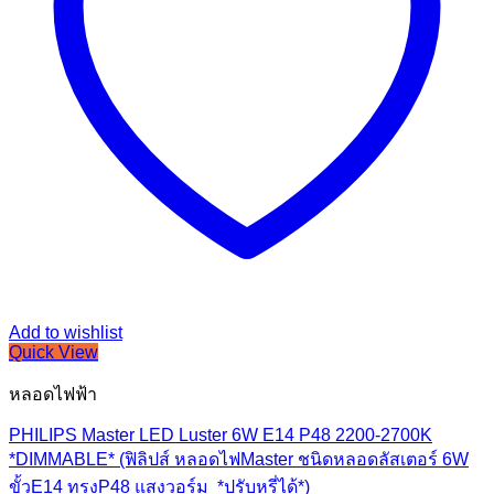
Add to wishlist
Quick View
หลอดไฟฟ้า
PHILIPS Master LED Luster 6W E14 P48 2200-2700K
*DIMMABLE* (ฟิลิปส์ หลอดไฟMaster ชนิดหลอดลัสเตอร์ 6W
ขั้วE14 ทรงP48 แสงวอร์ม *ปรับหรี่ได้*)