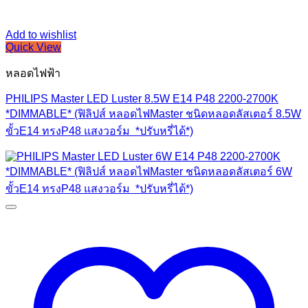
Add to wishlist
Quick View
หลอดไฟฟ้า
PHILIPS Master LED Luster 8.5W E14 P48 2200-2700K
*DIMMABLE* (ฟิลิปส์ หลอดไฟMaster ชนิดหลอดลัสเตอร์ 8.5W
ขั้วE14 ทรงP48 แสงวอร์ม *ปรับหรี่ได้*)