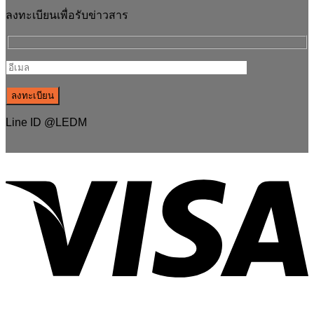
ลงทะเบียนเพื่อรับข่าวสาร
Line ID @LEDM