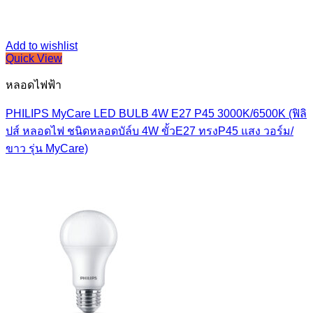
Add to wishlist
Quick View
หลอดไฟฟ้า
PHILIPS MyCare LED BULB 4W E27 P45 3000K/6500K (ฟิลิ
ปส์ หลอดไฟ ชนิดหลอดบัล์บ 4W ขั้วE27 ทรงP45 แสง วอร์ม/
ขาว รุ่น MyCare)