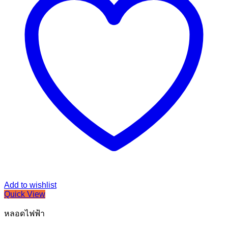
Add to wishlist
Quick View
หลอดไฟฟ้า