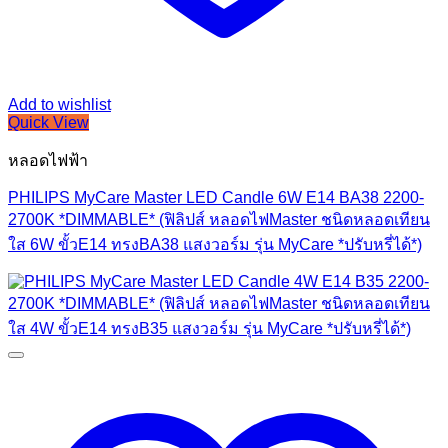
Add to wishlist
Quick View
หลอดไฟฟ้า
PHILIPS MyCare Master LED Candle 6W E14 BA38 2200-
2700K *DIMMABLE* (ฟิลิปส์ หลอดไฟMaster ชนิดหลอดเทียน
ใส 6W ขั้วE14 ทรงBA38 แสงวอร์ม รุ่น MyCare *ปรับหรี่ได้*)