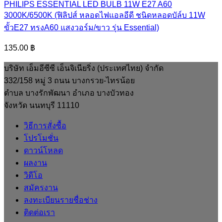
PHILIPS ESSENTIAL LED BULB 11W E27 A60
3000K/6500K (ฟิลิปส์ หลอดไฟแอลอีดี ชนิดหลอดบัล์บ 11W
ขั้วE27 ทรงA60 แสงวอร์ม/ขาว รุ่น Essential)
135.00
฿
บริษัท เอ็มอีซีซี เอ็นจิเนียริ่ง
(
ประเทศไทย
)
จำกัด
332/158
หมู่
3
ถนน บางกรวย
-
ไทรน้อย
ตำบล บางรักพัฒนา อำเภอ บางบัวทอง
จังหวัด นนทบุรี
11110
วิธีการสั่งซื้อ
โปรโมชั่น
ดาวน์โหลด
ผลงาน
วิดีโอ
สมัครงาน
ลงทะเบียนรายชื่อช่าง
ติดต่อเรา