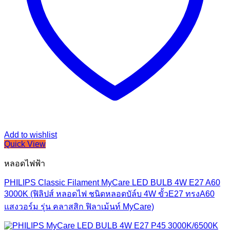
Add to wishlist
Quick View
หลอดไฟฟ้า
PHILIPS Classic Filament MyCare LED BULB 4W E27 A60
3000K (ฟิลิปส์ หลอดไฟ ชนิดหลอดบัล์บ 4W ขั้วE27 ทรงA60
แสงวอร์ม รุ่น คลาสสิก ฟิลาเม้นท์ MyCare)