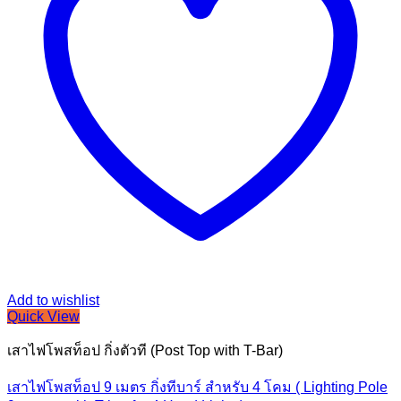
Add to wishlist
Quick View
เสาไฟโพสท็อป กิ่งตัวที (Post Top with T-Bar)
เสาไฟโพสท็อป 9 เมตร กิ่งทีบาร์ สำหรับ 4 โคม ( Lighting Pole