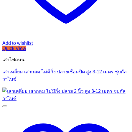
Add to wishlist
Quick View
เสาไฟถนน
เสาเหลี่ยม เสากลม ไม่มีกิ่ง ปลายเชื่อมปิด สูง 3-12 เมตร ชุบกัล
วาไนซ์