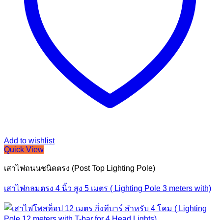
Add to wishlist
Quick View
เสาไฟถนนชนิดตรง (Post Top Lighting Pole)
เสาไฟกลมตรง 4 นิ้ว สูง 5 เมตร ( Lighting Pole 3 meters with)