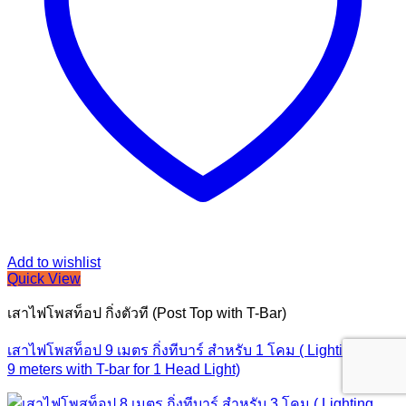
Add to wishlist
Quick View
เสาไฟโพสท็อป กิ่งตัวที (Post Top with T-Bar)
เสาไฟโพสท็อป 9 เมตร กิ่งทีบาร์ สำหรับ 1 โคม ( Lighting Pole
9 meters with T-bar for 1 Head Light)