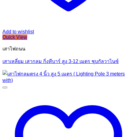
Add to wishlist
Quick View
เสาไฟถนน
เสาเหลี่ยม เสากลม กิ่งทีบาร์ สูง 3-12 เมตร ชุบกัลวาไนซ์