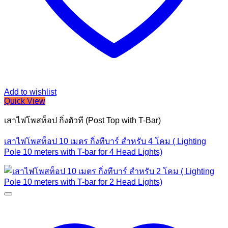
Add to wishlist
Quick View
เสาไฟโพสท็อป กิ่งตัวที (Post Top with T-Bar)
เสาไฟโพสท็อป 10 เมตร กิ่งทีบาร์ สำหรับ 4 โคม ( Lighting
Pole 10 meters with T-bar for 4 Head Lights)