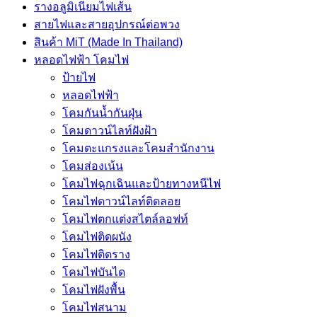
รางอลูมิเนียมไฟเส้น
สายไฟและสายอุปกรณ์ต่อพวง
สินค้า MiT (Made In Thailand)
หลอดไฟฟ้า โคมไฟ
ป้ายไฟ
หลอดไฟฟ้า
โคมกันน้ำกันฝุ่น
โคมดาวน์ไลท์ฝังฝ้า
โคมตะแกรงและโคมสำนักงาน
โคมส่องเน้น
โคมไฟฉุกเฉินและป้ายทางหนีไฟ
โคมไฟดาวน์ไลท์ติดลอย
โคมไฟตกแต่งสไตล์ลอฟท์
โคมไฟติดผนัง
โคมไฟติดราง
โคมไฟบันได
โคมไฟฝังพื้น
โคมไฟสนาม