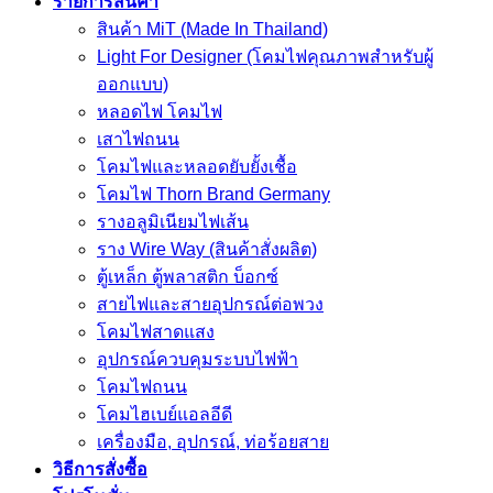
รายการสินค้า
สินค้า MiT (Made In Thailand)
Light For Designer (โคมไฟคุณภาพสำหรับผู้
ออกแบบ)
หลอดไฟ โคมไฟ
เสาไฟถนน
โคมไฟและหลอดยับยั้งเชื้อ
โคมไฟ Thorn Brand Germany
รางอลูมิเนียมไฟเส้น
ราง Wire Way (สินค้าสั่งผลิต)
ตู้เหล็ก ตู้พลาสติก บ็อกซ์
สายไฟและสายอุปกรณ์ต่อพวง
โคมไฟสาดแสง
อุปกรณ์ควบคุมระบบไฟฟ้า
โคมไฟถนน
โคมไฮเบย์แอลอีดี
เครื่องมือ, อุปกรณ์, ท่อร้อยสาย
วิธีการสั่งซื้อ