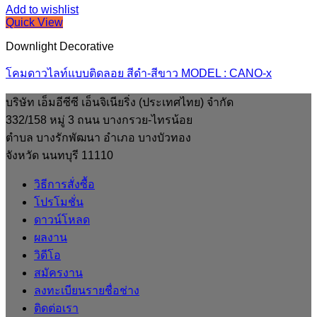
Add to wishlist
Quick View
Downlight Decorative
โคมดาวไลท์แบบติดลอย สีดำ-สีขาว MODEL : CANO-x
บริษัท เอ็มอีซีซี เอ็นจิเนียริ่ง
(
ประเทศไทย
)
จำกัด
332/158
หมู่
3
ถนน บางกรวย
-
ไทรน้อย
ตำบล บางรักพัฒนา อำเภอ บางบัวทอง
จังหวัด นนทบุรี
11110
วิธีการสั่งซื้อ
โปรโมชั่น
ดาวน์โหลด
ผลงาน
วิดีโอ
สมัครงาน
ลงทะเบียนรายชื่อช่าง
ติดต่อเรา