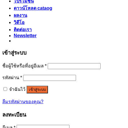
โปรโมชั่น
ดาวน์โหลด cataog
ผลงาน
วิดีโอ
ติดต่อเรา
Newsletter
เข้าสู่ระบบ
ชื่อผู้ใช้หรือที่อยู่อีเมล
*
รหัสผ่าน
*
จำฉันไว้
เข้าสู่ระบบ
ลืมรหัสผ่านของคุณ?
ลงทะเบียน
อีเมล
*