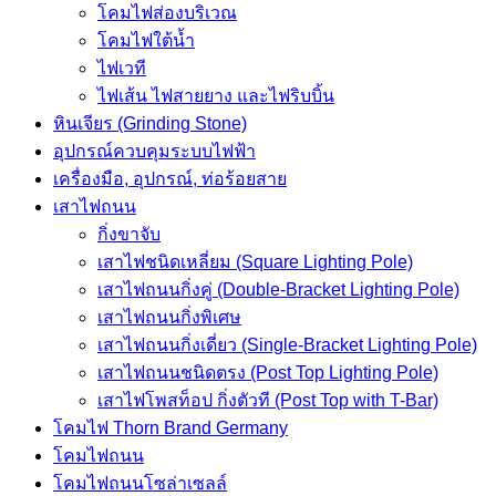
โคมไฟส่องบริเวณ
โคมไฟใต้น้ำ
ไฟเวที
ไฟเส้น ไฟสายยาง และไฟริบบิ้น
หินเจียร (Grinding Stone)
อุปกรณ์ควบคุมระบบไฟฟ้า
เครื่องมือ, อุปกรณ์, ท่อร้อยสาย
เสาไฟถนน
กิ่งขาจับ
เสาไฟชนิดเหลี่ยม (Square Lighting Pole)
เสาไฟถนนกิ่งคู่ (Double-Bracket Lighting Pole)
เสาไฟถนนกิ่งพิเศษ
เสาไฟถนนกิ่งเดี่ยว (Single-Bracket Lighting Pole)
เสาไฟถนนชนิดตรง (Post Top Lighting Pole)
เสาไฟโพสท็อป กิ่งตัวที (Post Top with T-Bar)
โคมไฟ Thorn Brand Germany
โคมไฟถนน
โคมไฟถนนโซล่าเซลล์