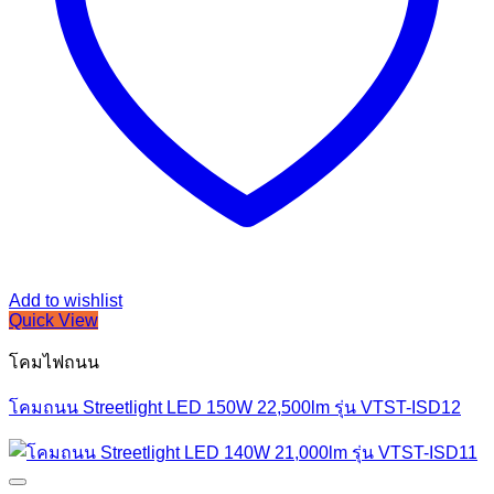
Add to wishlist
Quick View
โคมไฟถนน
โคมถนน Streetlight LED 150W 22,500lm รุ่น VTST-ISD12