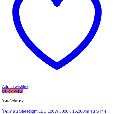
Add to wishlist
Quick View
โคมไฟถนน
โคมถนน Streetlight LED 100W 3000K 15,000lm รุ่น ST44