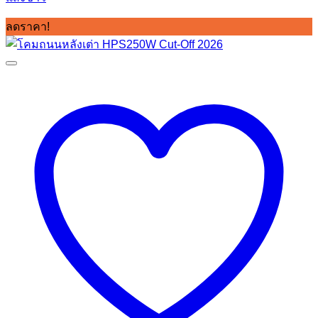
ลดราคา!