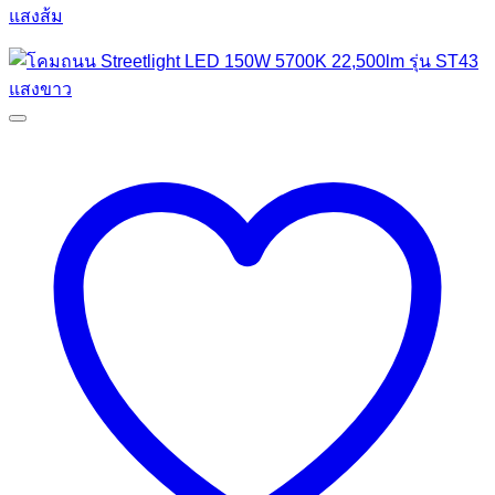
แสงส้ม