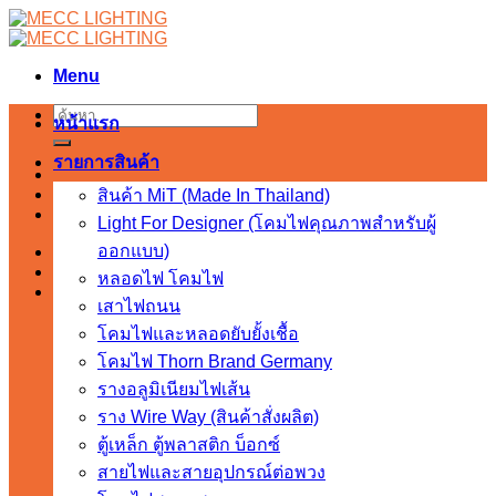
Skip
to
content
Menu
ค้นหา:
หน้าแรก
รายการสินค้า
สินค้า MiT (Made In Thailand)
Light For Designer (โคมไฟคุณภาพสำหรับผู้
ออกแบบ)
หลอดไฟ โคมไฟ
เสาไฟถนน
โคมไฟและหลอดยับยั้งเชื้อ
โคมไฟ Thorn Brand Germany
รางอลูมิเนียมไฟเส้น
ราง Wire Way (สินค้าสั่งผลิต)
ตู้เหล็ก ตู้พลาสติก บ็อกซ์
สายไฟและสายอุปกรณ์ต่อพวง