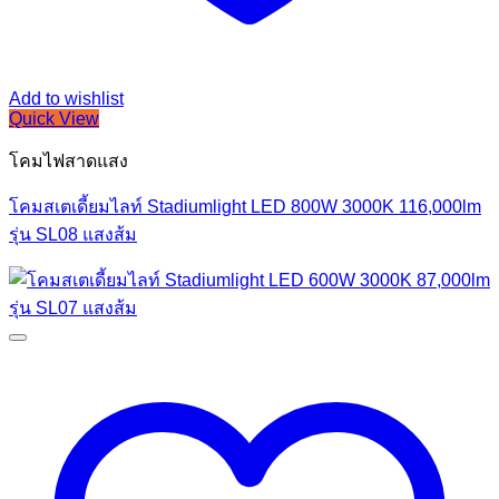
Add to wishlist
Quick View
โคมไฟสาดแสง
โคมสเตเดี้ยมไลท์ Stadiumlight LED 800W 3000K 116,000lm
รุ่น SL08 แสงส้ม