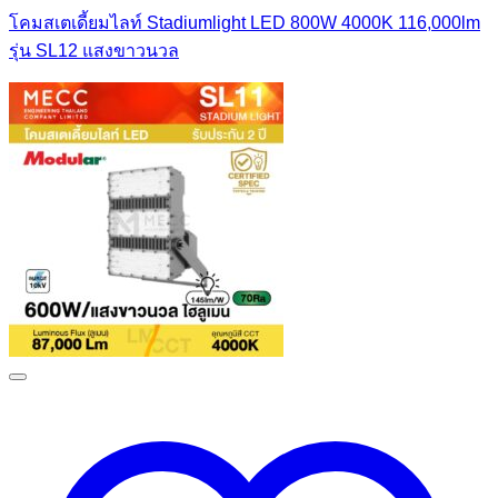
โคมสเตเดี้ยมไลท์ Stadiumlight LED 800W 4000K 116,000lm
รุ่น SL12 แสงขาวนวล