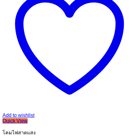
Add to wishlist
Quick View
โคมไฟสาดแสง