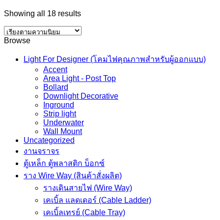
Showing all 18 results
Browse
Light For Designer (โคมไฟคุณภาพสำหรับผู้ออกแบบ)
Accent
Area Light - Post Top
Bollard
Downlight Decorative
Inground
Strip light
Underwater
Wall Mount
Uncategorized
งานจราจร
ตู้เหล็ก ตู้พลาสติก บ็อกซ์
ราง Wire Way (สินค้าสั่งผลิต)
รางเดินสายไฟ (Wire Way)
เคเบิ้ล แลดเดอร์ (Cable Ladder)
เคเบิ้ลเทรย์ (Cable Tray)