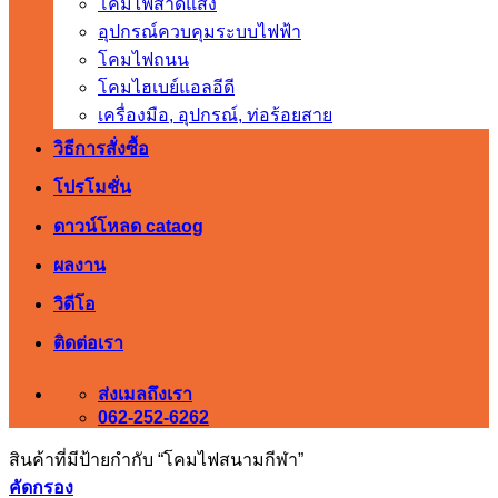
โคมไฟสาดแสง
อุปกรณ์ควบคุมระบบไฟฟ้า
โคมไฟถนน
โคมไฮเบย์แอลอีดี
เครื่องมือ, อุปกรณ์, ท่อร้อยสาย
วิธีการสั่งซื้อ
โปรโมชั่น
ดาวน์โหลด cataog
ผลงาน
วิดีโอ
ติดต่อเรา
ส่งเมลถึงเรา
062-252-6262
สินค้าที่มีป้ายกำกับ “โคมไฟสนามกีฬา”
คัดกรอง