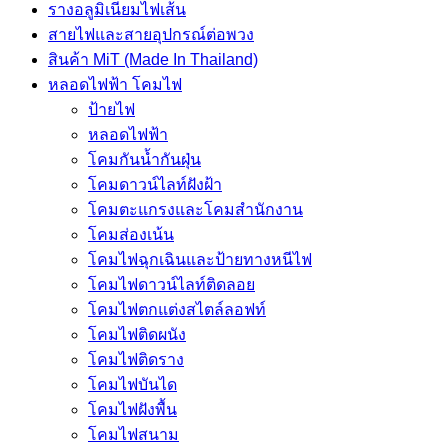
รางอลูมิเนียมไฟเส้น
สายไฟและสายอุปกรณ์ต่อพวง
สินค้า MiT (Made In Thailand)
หลอดไฟฟ้า โคมไฟ
ป้ายไฟ
หลอดไฟฟ้า
โคมกันน้ำกันฝุ่น
โคมดาวน์ไลท์ฝังฝ้า
โคมตะแกรงและโคมสำนักงาน
โคมส่องเน้น
โคมไฟฉุกเฉินและป้ายทางหนีไฟ
โคมไฟดาวน์ไลท์ติดลอย
โคมไฟตกแต่งสไตล์ลอฟท์
โคมไฟติดผนัง
โคมไฟติดราง
โคมไฟบันได
โคมไฟฝังพื้น
โคมไฟสนาม