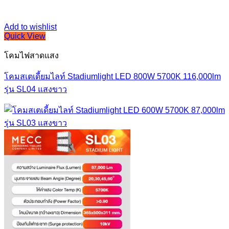
Add to wishlist
Quick View
โคมไฟสาดแสง
โคมสเตเดี้ยมไลท์ Stadiumlight LED 800W 5700K 116,000lm
รุ่น SL04 แสงขาว