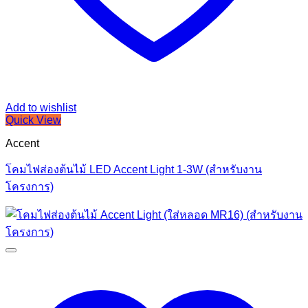
Add to wishlist
Quick View
Accent
โคมไฟส่องต้นไม้ LED Accent Light 1-3W (สำหรับงาน
โครงการ)