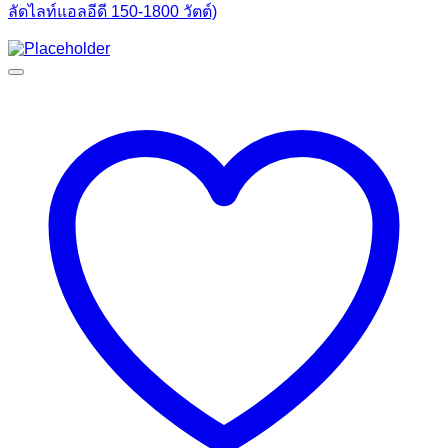
ลัดไลท์แอลอีดี 150-1800 วัตต์)