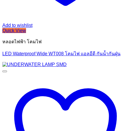
Add to wishlist
Quick View
หลอดไฟฟ้า โคมไฟ
LED Waterproof Wide WT008 โคมไฟ แอลอีดี กันน้ำกันฝุ่น