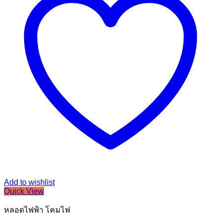
Add to wishlist
Quick View
หลอดไฟฟ้า โคมไฟ