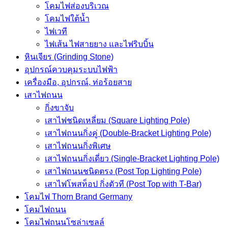
โคมไฟส่องบริเวณ
โคมไฟใต้น้ำ
ไฟเวที
ไฟเส้น ไฟสายยาง และไฟริบบิ้น
หินเจียร (Grinding Stone)
อุปกรณ์ควบคุมระบบไฟฟ้า
เครื่องมือ, อุปกรณ์, ท่อร้อยสาย
เสาไฟถนน
กิ่งขาจับ
เสาไฟชนิดเหลี่ยม (Square Lighting Pole)
เสาไฟถนนกิ่งคู่ (Double-Bracket Lighting Pole)
เสาไฟถนนกิ่งพิเศษ
เสาไฟถนนกิ่งเดี่ยว (Single-Bracket Lighting Pole)
เสาไฟถนนชนิดตรง (Post Top Lighting Pole)
เสาไฟโพสท็อป กิ่งตัวที (Post Top with T-Bar)
โคมไฟ Thorn Brand Germany
โคมไฟถนน
โคมไฟถนนโซล่าเซลล์