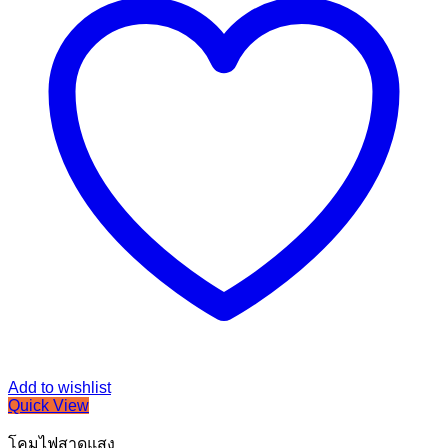
Add to wishlist
Quick View
โคมไฟสาดแสง