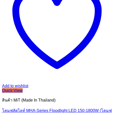
Add to wishlist
Quick View
สินค้า MiT (Made In Thailand)
โคมฟลัดไลท์ MHA-Series Floodlight LED 150-1800W (โคมฟ