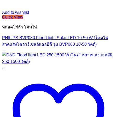
Add to wishlist
Quick View
หลอดไฟฟ้า โคมไฟ
PHILIPS BVP080 Flood light Solar LED 10-50 W (โคมไฟ
สาดแสงโซลาร์เซลล์แอลอีดี รุ่น BVP080 10-50 วัตต์)