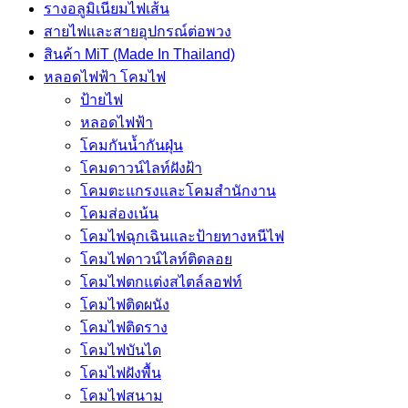
รางอลูมิเนียมไฟเส้น
สายไฟและสายอุปกรณ์ต่อพวง
สินค้า MiT (Made In Thailand)
หลอดไฟฟ้า โคมไฟ
ป้ายไฟ
หลอดไฟฟ้า
โคมกันน้ำกันฝุ่น
โคมดาวน์ไลท์ฝังฝ้า
โคมตะแกรงและโคมสำนักงาน
โคมส่องเน้น
โคมไฟฉุกเฉินและป้ายทางหนีไฟ
โคมไฟดาวน์ไลท์ติดลอย
โคมไฟตกแต่งสไตล์ลอฟท์
โคมไฟติดผนัง
โคมไฟติดราง
โคมไฟบันได
โคมไฟฝังพื้น
โคมไฟสนาม