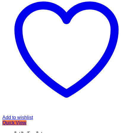
Add to wishlist
Quick View