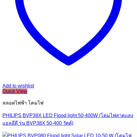
Add to wishlist
Quick View
หลอดไฟฟ้า โคมไฟ
PHILIPS BVP38X LED Flood light 50-400W (โคมไฟสาดแสง
แอลอีดี รุ่น BVP38X 50-400 วัตต์)