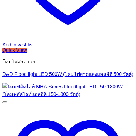
Add to wishlist
Quick View
โคมไฟสาดแสง
D&D Flood light LED 500W (โคมไฟสาดแสงแอลอีดี 500 วัตต์)