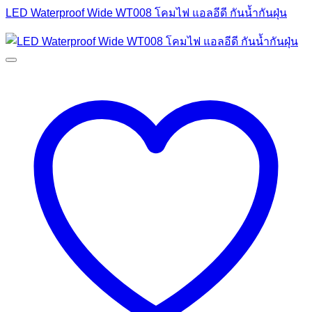
LED Waterproof Wide WT008 โคมไฟ แอลอีดี กันน้ำกันฝุ่น