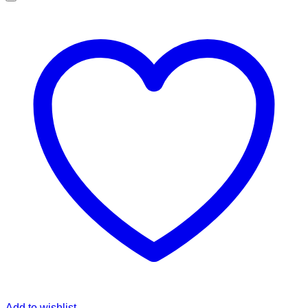
Add to wishlist