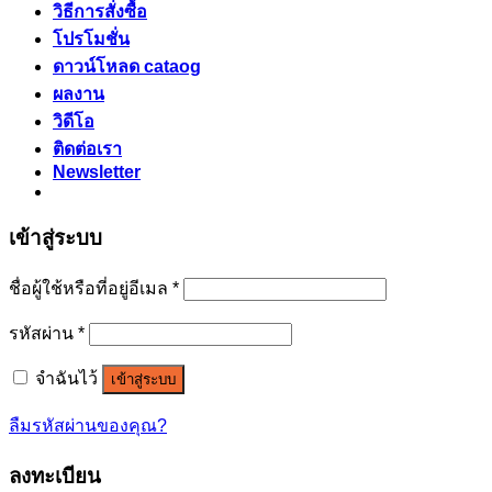
วิธีการสั่งซื้อ
โปรโมชั่น
ดาวน์โหลด cataog
ผลงาน
วิดีโอ
ติดต่อเรา
Newsletter
เข้าสู่ระบบ
ชื่อผู้ใช้หรือที่อยู่อีเมล
*
รหัสผ่าน
*
จำฉันไว้
เข้าสู่ระบบ
ลืมรหัสผ่านของคุณ?
ลงทะเบียน