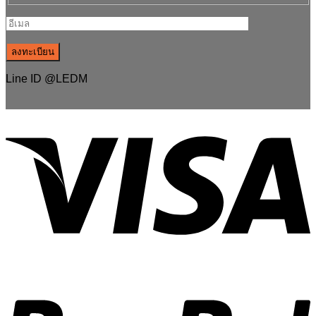
Line ID @LEDM