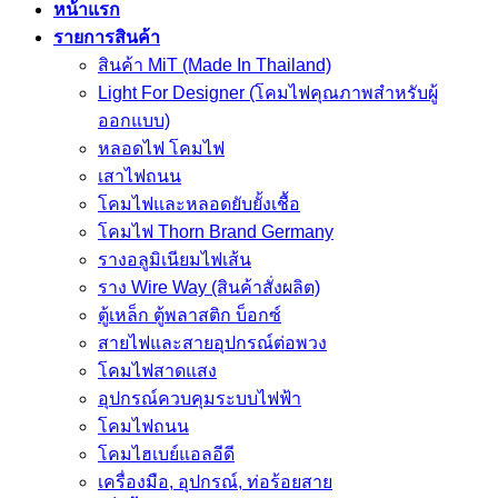
หน้าแรก
รายการสินค้า
สินค้า MiT (Made In Thailand)
Light For Designer (โคมไฟคุณภาพสำหรับผู้
ออกแบบ)
หลอดไฟ โคมไฟ
เสาไฟถนน
โคมไฟและหลอดยับยั้งเชื้อ
โคมไฟ Thorn Brand Germany
รางอลูมิเนียมไฟเส้น
ราง Wire Way (สินค้าสั่งผลิต)
ตู้เหล็ก ตู้พลาสติก บ็อกซ์
สายไฟและสายอุปกรณ์ต่อพวง
โคมไฟสาดแสง
อุปกรณ์ควบคุมระบบไฟฟ้า
โคมไฟถนน
โคมไฮเบย์แอลอีดี
เครื่องมือ, อุปกรณ์, ท่อร้อยสาย