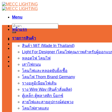
Skip
to
content
Menu
ค้นหา:
หน้าแรก
รายการสินค้า
สินค้า MiT (Made In Thailand)
Light For Designer (โคมไฟคุณภาพสำหรับผู้ออกแบ
หลอดไฟ โคมไฟ
เสาไฟถนน
โคมไฟและหลอดยับยั้งเชื้อ
โคมไฟ Thorn Brand Germany
รางอลูมิเนียมไฟเส้น
ราง Wire Way (สินค้าสั่งผลิต)
ตู้เหล็ก ตู้พลาสติก บ็อกซ์
สายไฟและสายอุปกรณ์ต่อพวง
โคมไฟสาดแสง