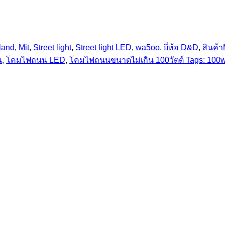
land
,
Mit
,
Street light
,
Street light LED
,
wa5oo
,
ยี่ห้อ D&D
,
สินค้า
น
,
โคมไฟถนน LED
,
โคมไฟถนนขนาดไม่เกิน 100วัตต์ Tags: 100