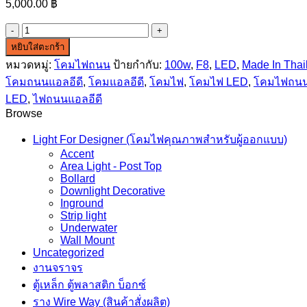
5,000.00
฿
จำนวน
หยิบใส่ตะกร้า
โคม
หมวดหมู่:
โคมไฟถนน
ป้ายกำกับ:
100w
,
F8
,
LED
,
Made In Thai
ถนน
Streetlight
โคมถนนแอลอีดี
,
โคมแอลอีดี
,
โคมไฟ
,
โคมไฟ LED
,
โคมไฟถน
LED
LED
,
ไฟถนนแอลอีดี
100W
Browse
3000K
15,000lm
Light For Designer (โคมไฟคุณภาพสำหรับผู้ออกแบบ)
รุ่น
Accent
ST28
Area Light - Post Top
แสง
Bollard
ส้ม
Downlight Decorative
Inground
ชิ้น
Strip light
Underwater
Wall Mount
Uncategorized
งานจราจร
ตู้เหล็ก ตู้พลาสติก บ็อกซ์
ราง Wire Way (สินค้าสั่งผลิต)