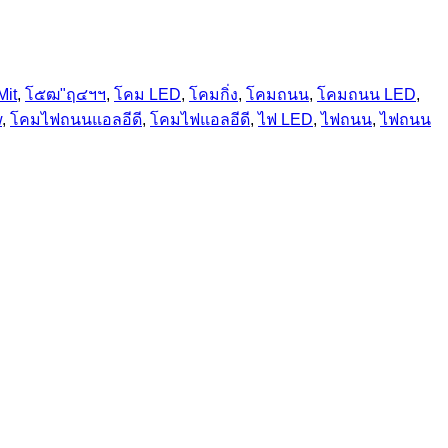
Mit
,
โ๕ฒ"ฤ๔ฯฯ
,
โคม LED
,
โคมกิ่ง
,
โคมถนน
,
โคมถนน LED
,
w
,
โคมไฟถนนแอลอีดี
,
โคมไฟแอลอีดี
,
ไฟ LED
,
ไฟถนน
,
ไฟถนน