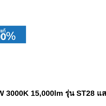
 3000K 15,000lm รุ่น ST28 แส