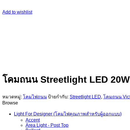
Add to wishlist
โคมถนน Streetlight LED 20W 
หมวดหมู่:
โคมไฟถนน
ป้ายกำกับ:
Streetlight LED
,
โคมถนน Vict
Browse
Light For Designer (โคมไฟคุณภาพสำหรับผู้ออกแบบ)
Accent
Area Light - Post Top