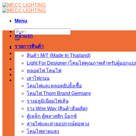
Skip
to
content
Menu
ค้นหา:
หน้าแรก
รายการสินค้า
สินค้า MiT (Made In Thailand)
Light For Designer (โคมไฟคุณภาพสำหรับผู้ออกแบ
หลอดไฟ โคมไฟ
เสาไฟถนน
โคมไฟและหลอดยับยั้งเชื้อ
โคมไฟ Thorn Brand Germany
รางอลูมิเนียมไฟเส้น
ราง Wire Way (สินค้าสั่งผลิต)
ตู้เหล็ก ตู้พลาสติก บ็อกซ์
สายไฟและสายอุปกรณ์ต่อพวง
โคมไฟสาดแสง