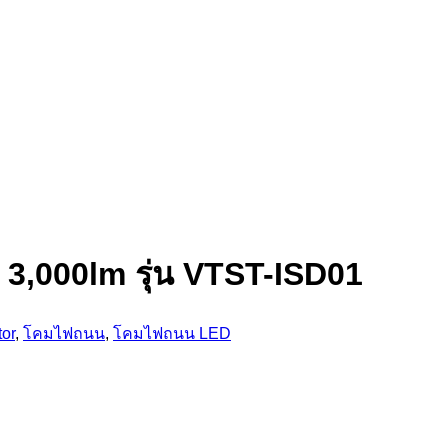
3,000lm รุ่น VTST-ISD01
or
,
โคมไฟถนน
,
โคมไฟถนน LED