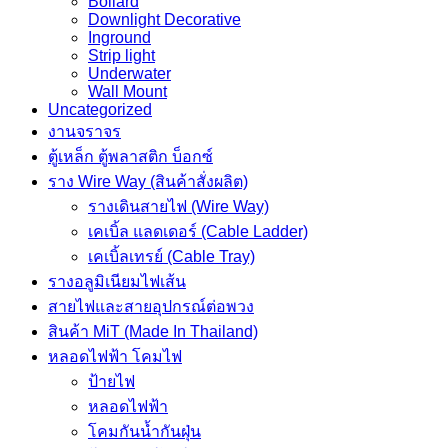
Bollard
Downlight Decorative
Inground
Strip light
Underwater
Wall Mount
Uncategorized
งานจราจร
ตู้เหล็ก ตู้พลาสติก บ็อกซ์
ราง Wire Way (สินค้าสั่งผลิต)
รางเดินสายไฟ (Wire Way)
เคเบิ้ล แลดเดอร์ (Cable Ladder)
เคเบิ้ลเทรย์ (Cable Tray)
รางอลูมิเนียมไฟเส้น
สายไฟและสายอุปกรณ์ต่อพวง
สินค้า MiT (Made In Thailand)
หลอดไฟฟ้า โคมไฟ
ป้ายไฟ
หลอดไฟฟ้า
โคมกันน้ำกันฝุ่น