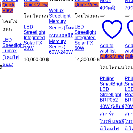
w
Quick View
Quick View
Quick
View
Wellux
น
โคมไฟถนน
Streetlight
โคมไฟถนน
Mercury
โคมไฟ
LED
LED
Series (โคม
ถนน
Streetlight
Streetlight
ถนนแอลอีดี
Integrated
Integrated
LED
Mercury
Solar FX
Solar FX
Streetlight
Add to
Add
Series )
30W
60W
Lumax
wishlist
wish
60W-240W
Quick View
Qui
(โคมไฟ
10,000.00
฿
14,300.00
฿
ถนน)
฿
โคมไฟถนน
โค
Philips
Phil
SmartBright
Sma
LED
LE
Streetlight
Roa
BRP052
BR
40W (ฟิลิปส์
70W 
สมาร์ท
สมา
ไบรท์ แอลอี
ไบร
ดี โคมไฟ
ดี 