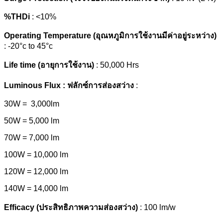
%THDi
: <10%
Operating Temperature (อุณหภูมิการใช้งานมีค่าอยู่ระหว่าง)
: -20°c to 45°c
Life time (อายุการใช้งาน)
: 50,000 Hrs
Luminous Flux : ฟลักซ์การส่องสว่าง
:
30W = 3,000lm
50W = 5,000 lm
70W = 7,000 lm
100W = 10,000 lm
120W = 12,000 lm
140W = 14,000 lm
Efficacy (ประสิทธิภาพความส่องสว่าง)
: 100 lm/w