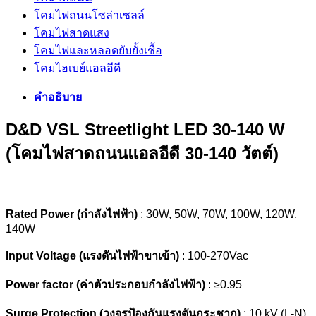
โคมไฟถนนโซล่าเซลล์
โคมไฟสาดแสง
โคมไฟและหลอดยับยั้งเชื้อ
โคมไฮเบย์แอลอีดี
คำอธิบาย
D&D VSL Streetlight LED 30-140 W
(โคมไฟสาดถนนแอลอีดี 30-140 วัตต์)
Rated Power (กำลังไฟฟ้า)
: 30W, 50W, 70W, 100W, 120W,
140W
Input Voltage (แรงดันไฟฟ้าขาเข้า)
: 100-270Vac
Power factor (ค่าตัวประกอบกำลังไฟฟ้า)
: ≥0.95
Surge Protection (วงจรป้องกันแรงดันกระชาก)
: 10 kV (L-N)