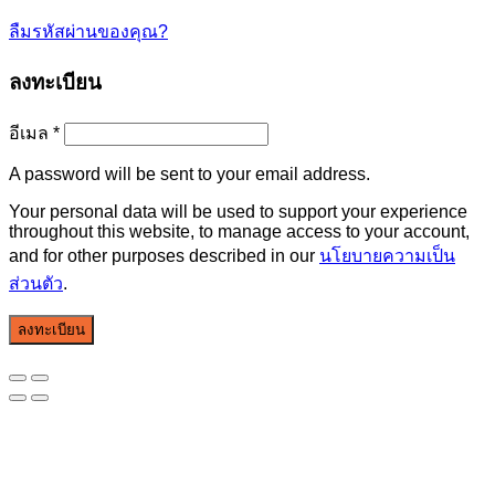
ลืมรหัสผ่านของคุณ?
ลงทะเบียน
อีเมล
*
A password will be sent to your email address.
Your personal data will be used to support your experience
throughout this website, to manage access to your account,
and for other purposes described in our
นโยบายความเป็น
ส่วนตัว
.
ลงทะเบียน