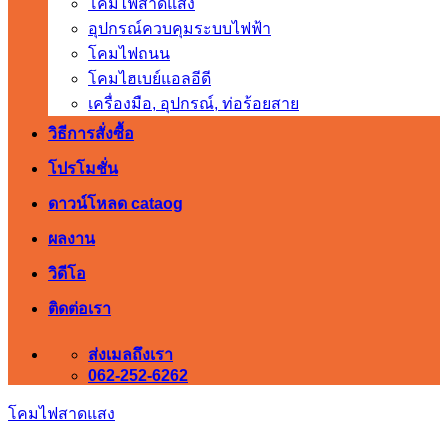
โคมไฟสาดแสง
อุปกรณ์ควบคุมระบบไฟฟ้า
โคมไฟถนน
โคมไฮเบย์แอลอีดี
เครื่องมือ, อุปกรณ์, ท่อร้อยสาย
วิธีการสั่งซื้อ
โปรโมชั่น
ดาวน์โหลด cataog
ผลงาน
วิดีโอ
ติดต่อเรา
ส่งเมลถึงเรา
062-252-6262
โคมไฟสาดแสง