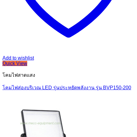
Add to wishlist
Quick View
โคมไฟสาดแสง
โคมไฟส่องบริเวณ LED รุ่นประหยัดพลังงาน รุ่น BVP150-200