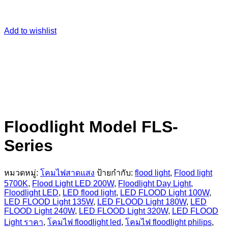
Add to wishlist
Floodlight Model FLS-
Series
หมวดหมู่:
โคมไฟสาดแสง
ป้ายกำกับ:
flood light
,
Flood light
5700K
,
Flood Light LED 200W
,
Floodlight Day Light
,
Floodlight LED
,
LED flood light
,
LED FLOOD Light 100W
,
LED FLOOD Light 135W
,
LED FLOOD Light 180W
,
LED
FLOOD Light 240W
,
LED FLOOD Light 320W
,
LED FLOOD
Light ราคา
,
โคมไฟ floodlight led
,
โคมไฟ floodlight philips
,