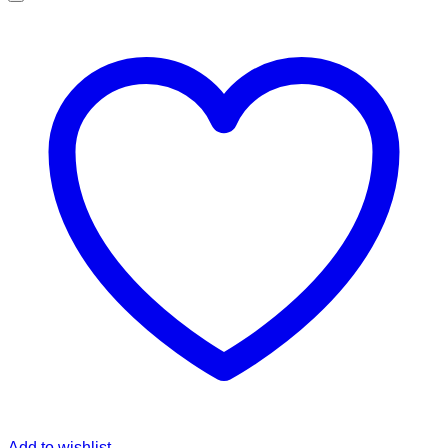
Add to wishlist