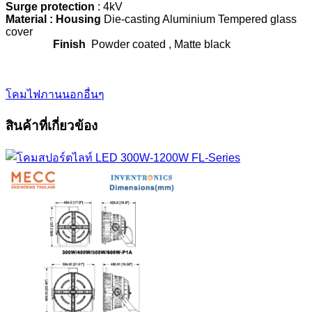
Surge protection
: 4kV
Material : Housing
Die-casting Aluminium Tempered glass
cover
Finish
Powder coated , Matte black
โคมไฟภานนอกอื่นๆ
สินค้าที่เกี่ยวข้อง