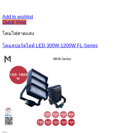
Add to wishlist
Quick View
โคมไฟสาดแสง
โคมสปอร์ตไลท์ LED 300W-1200W FL-Series