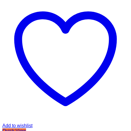
Add to wishlist
Quick View