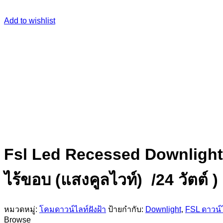
Add to wishlist
Fsl Led Recessed Downlight 
ไร้ขอบ (แสงคูลไวท์) /24 วัตต์ )
หมวดหมู่:
โคมดาวน์ไลท์ฝังฝ้า
ป้ายกำกับ:
Downlight
,
FSL ดาวน์
Browse