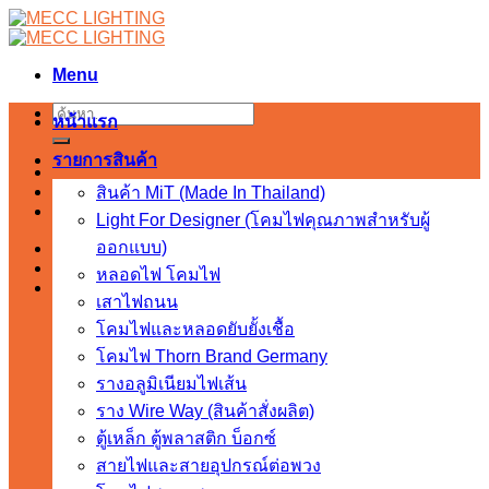
Skip
to
content
Menu
ค้นหา:
หน้าแรก
รายการสินค้า
สินค้า MiT (Made In Thailand)
Light For Designer (โคมไฟคุณภาพสำหรับผู้
ออกแบบ)
หลอดไฟ โคมไฟ
เสาไฟถนน
โคมไฟและหลอดยับยั้งเชื้อ
โคมไฟ Thorn Brand Germany
รางอลูมิเนียมไฟเส้น
ราง Wire Way (สินค้าสั่งผลิต)
ตู้เหล็ก ตู้พลาสติก บ็อกซ์
สายไฟและสายอุปกรณ์ต่อพวง