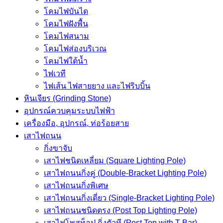
โคมไฟบันได
โคมไฟฝังพื้น
โคมไฟสนาม
โคมไฟส่องบริเวณ
โคมไฟใต้น้ำ
ไฟเวที
ไฟเส้น ไฟสายยาง และไฟริบบิ้น
หินเจียร (Grinding Stone)
อุปกรณ์ควบคุมระบบไฟฟ้า
เครื่องมือ, อุปกรณ์, ท่อร้อยสาย
เสาไฟถนน
กิ่งขาจับ
เสาไฟชนิดเหลี่ยม (Square Lighting Pole)
เสาไฟถนนกิ่งคู่ (Double-Bracket Lighting Pole)
เสาไฟถนนกิ่งพิเศษ
เสาไฟถนนกิ่งเดี่ยว (Single-Bracket Lighting Pole)
เสาไฟถนนชนิดตรง (Post Top Lighting Pole)
เสาไฟโพสท็อป กิ่งตัวที (Post Top with T-Bar)