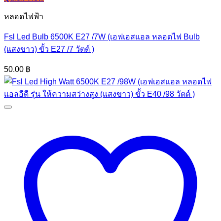
หลอดไฟฟ้า
Fsl Led Bulb 6500K E27 /7W (เอฟเอสแอล หลอดไฟ Bulb
(แสงขาว) ขั้ว E27 /7 วัตต์ )
50.00
฿