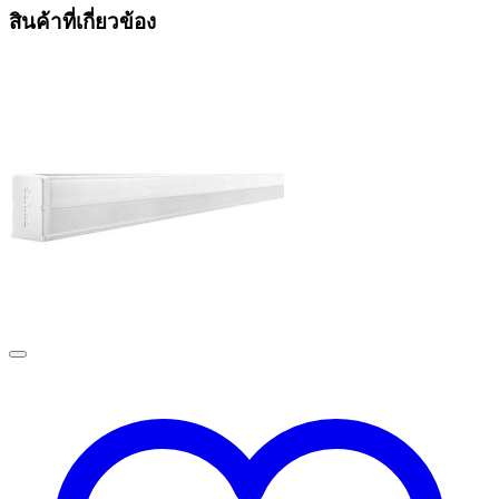
สินค้าที่เกี่ยวข้อง