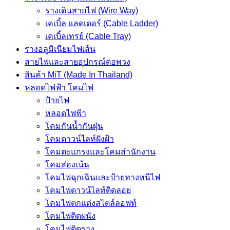
เปลี่ยน
รางเดินสายไฟ (Wire Way)
หลอด
เคเบิ้ล แลดเดอร์ (Cable Ladder)
ได้
เคเบิ้ลเทรย์ (Cable Tray)
(แสง
รางอลูมิเนียมไฟเส้น
คูล
สายไฟและสายอุปกรณ์ต่อพวง
ไวท์)
สินค้า MiT (Made In Thailand)
ขั้ว
หลอดไฟฟ้า โคมไฟ
G13
/9
ป้ายไฟ
วัตต์
หลอดไฟฟ้า
)
โคมกันน้ำกันฝุ่น
ชิ้น
โคมดาวน์ไลท์ฝังฝ้า
โคมตะแกรงและโคมสำนักงาน
โคมส่องเน้น
โคมไฟฉุกเฉินและป้ายทางหนีไฟ
โคมไฟดาวน์ไลท์ติดลอย
โคมไฟตกแต่งสไตล์ลอฟท์
โคมไฟติดผนัง
โคมไฟติดราง