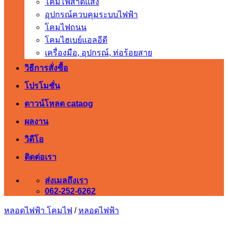
โคมไฟสาดแสง
อุปกรณ์ควบคุมระบบไฟฟ้า
โคมไฟถนน
โคมไฮเบย์แอลอีดี
เครื่องมือ, อุปกรณ์, ท่อร้อยสาย
วิธีการสั่งซื้อ
โปรโมชั่น
ดาวน์โหลด cataog
ผลงาน
วิดีโอ
ติดต่อเรา
ส่งเมลถึงเรา
062-252-6262
หลอดไฟฟ้า โคมไฟ
/
หลอดไฟฟ้า