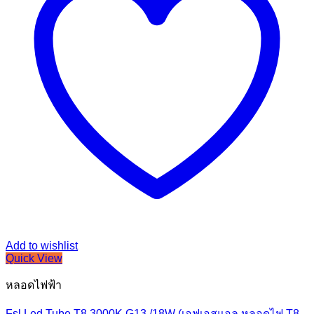
Add to wishlist
Quick View
หลอดไฟฟ้า
Fsl Led Tube T8 3000K G13 /18W (เอฟเอสแอล หลอดไฟ T8