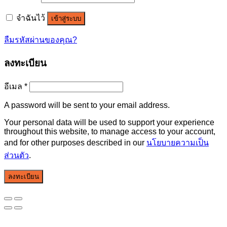
จำฉันไว้
เข้าสู่ระบบ
ลืมรหัสผ่านของคุณ?
ลงทะเบียน
อีเมล
*
A password will be sent to your email address.
Your personal data will be used to support your experience
throughout this website, to manage access to your account,
and for other purposes described in our
นโยบายความเป็น
ส่วนตัว
.
ลงทะเบียน