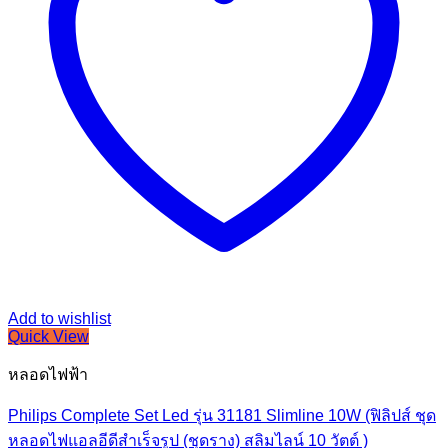
Add to wishlist
Quick View
หลอดไฟฟ้า
Philips Complete Set Led รุ่น 31181 Slimline 10W (ฟิลิปส์ ชุด
หลอดไฟแอลอีดีสำเร็จรูป (ชุดราง) สลิมไลน์ 10 วัตต์ )