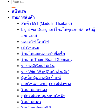
ค้นหา:
หน้าแรก
รายการสินค้า
สินค้า MiT (Made In Thailand)
Light For Designer (โคมไฟคุณภาพสำหรับผู้
ออกแบบ)
หลอดไฟ โคมไฟ
เสาไฟถนน
โคมไฟและหลอดยับยั้งเชื้อ
โคมไฟ Thorn Brand Germany
รางอลูมิเนียมไฟเส้น
ราง Wire Way (สินค้าสั่งผลิต)
ตู้เหล็ก ตู้พลาสติก บ็อกซ์
สายไฟและสายอุปกรณ์ต่อพวง
โคมไฟสาดแสง
อุปกรณ์ควบคุมระบบไฟฟ้า
โคมไฟถนน
โคมไฮเบย์แอลอีดี