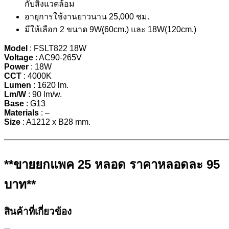
กับสิ่งแวดล้อม
อายุการใช้งานยาวนาน 25,000 ชม.
มีให้เลือก 2 ขนาด 9W(ุ60cm.) และ 18W(120cm.)
Model
: FSLT822 18W
Voltage
: AC90-265V
Power
: 18W
CCT
: 4000K
Lumen
: 1620 lm.
Lm/W
: 90 lm/w.
Base
: G13
Materials
: –
Size
: A1212 x B28 mm.
————————————————————————————
**ขายยกแพค 25 หลอด ราคาหลอดละ 95
บาท**
สินค้าที่เกี่ยวข้อง