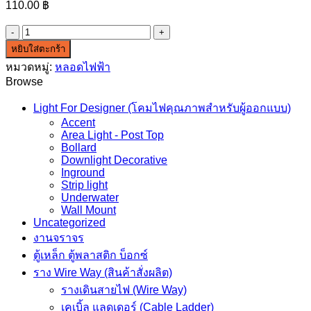
110.00
฿
จำนวน
Fsl
หยิบใส่ตะกร้า
Led
หมวดหมู่:
หลอดไฟฟ้า
Tube
Browse
T8
4000K
Light For Designer (โคมไฟคุณภาพสำหรับผู้ออกแบบ)
G13
/18W
Accent
Area Light - Post Top
(เอฟ
Bollard
เอ
Downlight Decorative
สแอล
Inground
Strip light
หลอด
Underwater
ไฟ
Wall Mount
T8
Uncategorized
(แสง
งานจราจร
คูล
ตู้เหล็ก ตู้พลาสติก บ็อกซ์
ไวท์)
ราง Wire Way (สินค้าสั่งผลิต)
ขั้ว
รางเดินสายไฟ (Wire Way)
G13
เคเบิ้ล แลดเดอร์ (Cable Ladder)