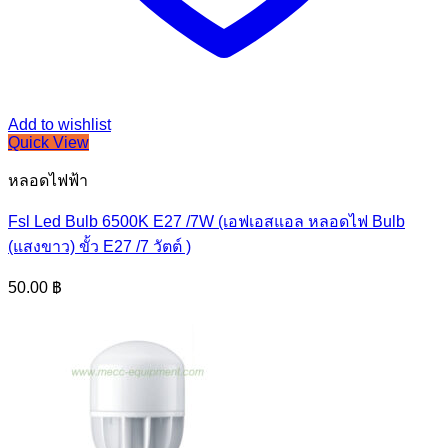
Add to wishlist
Quick View
หลอดไฟฟ้า
Fsl Led Bulb 6500K E27 /7W (เอฟเอสแอล หลอดไฟ Bulb
(แสงขาว) ขั้ว E27 /7 วัตต์ )
50.00
฿