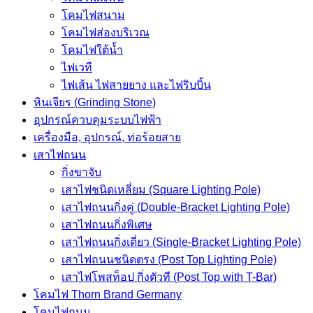
โคมไฟสนาม
โคมไฟส่องบริเวณ
โคมไฟใต้น้ำ
ไฟเวที
ไฟเส้น ไฟสายยาง และไฟริบบิ้น
หินเจียร (Grinding Stone)
อุปกรณ์ควบคุมระบบไฟฟ้า
เครื่องมือ, อุปกรณ์, ท่อร้อยสาย
เสาไฟถนน
กิ่งขาจับ
เสาไฟชนิดเหลี่ยม (Square Lighting Pole)
เสาไฟถนนกิ่งคู่ (Double-Bracket Lighting Pole)
เสาไฟถนนกิ่งพิเศษ
เสาไฟถนนกิ่งเดี่ยว (Single-Bracket Lighting Pole)
เสาไฟถนนชนิดตรง (Post Top Lighting Pole)
เสาไฟโพสท็อป กิ่งตัวที (Post Top with T-Bar)
โคมไฟ Thorn Brand Germany
โคมไฟถนน