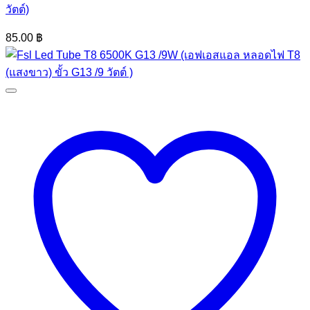
วัตต์)
85.00
฿