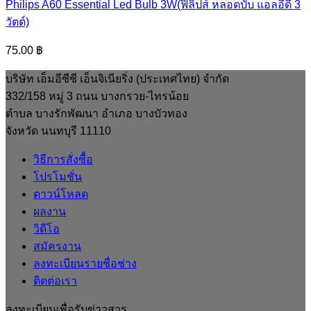
Philips A60 Essential Led Bulb 3W(ฟิลิปส์ หลอดบับ แอลอีดี 3
วัตต์)
75.00
฿
บริษัท เอ็มอีซีซี เอ็นจิเนียริ่ง
(
ประเทศไทย
)
จำกัด
332/158
หมู่
3
ถนน บางกรวย
-
ไทรน้อย
ตำบล บางรักพัฒนา อำเภอ บางบัวทอง
จังหวัด นนทบุรี
11110
วิธีการสั่งซื้อ
โปรโมชั่น
ดาวน์โหลด
ผลงาน
วิดีโอ
สมัครงาน
ลงทะเบียนรายชื่อช่าง
ติดต่อเรา
ลงทะเบียนเพื่อรับข่าวสาร