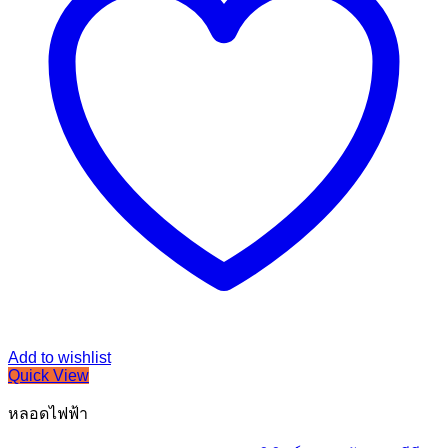
Add to wishlist
Quick View
หลอดไฟฟ้า