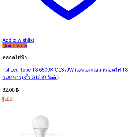
Add to wishlist
Quick View
หลอดไฟฟ้า
Fsl Led Tube T8 6500K G13 /9W (เอฟเอสแอล หลอดไฟ T8
(แสงขาว) ขั้ว G13 /9 วัตต์ )
82.00
฿