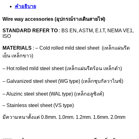
คำอธิบาย
Wire way accessories (อุปกรณ์รางเดินสายไฟ)
STANDARD REFER TO
: BS EN, ASTM, E.I.T, NEMA VE1,
ISO
MATERIALS
: – Cold rolled mild steel sheet (เหล็กแผ่นรีด
เย็น เหล็กขาว)
– Hot rolled mild steel sheet (เหล็กแผ่นรีดร้อน เหล็กดำ)
– Galvanized steel sheet (WG type) (เหล็กชุบกัลวาไนซ์)
– Aluzinc steel sheet (WAL type) (เหล็กอลูซิงค์)
– Stainless steel sheet (VS type)
มีความหนาตั้งแต่ 0.8mm. 1.0mm. 1.2mm. 1.6mm. 2.0mm