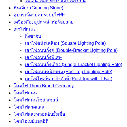
ไฟเส้น ไฟสายยาง และไฟริบบิ้น
หินเจียร (Grinding Stone)
อุปกรณ์ควบคุมระบบไฟฟ้า
เครื่องมือ, อุปกรณ์, ท่อร้อยสาย
เสาไฟถนน
กิ่งขาจับ
เสาไฟชนิดเหลี่ยม (Square Lighting Pole)
เสาไฟถนนกิ่งคู่ (Double-Bracket Lighting Pole)
เสาไฟถนนกิ่งพิเศษ
เสาไฟถนนกิ่งเดี่ยว (Single-Bracket Lighting Pole)
เสาไฟถนนชนิดตรง (Post Top Lighting Pole)
เสาไฟโพสท็อป กิ่งตัวที (Post Top with T-Bar)
โคมไฟ Thorn Brand Germany
โคมไฟถนน
โคมไฟถนนโซล่าเซลล์
โคมไฟสาดแสง
โคมไฟและหลอดยับยั้งเชื้อ
โคมไฮเบย์แอลอีดี