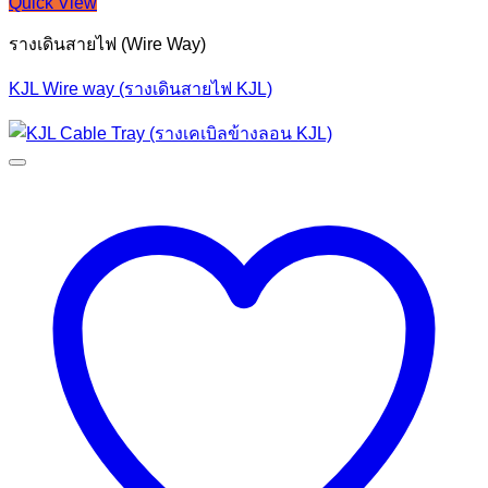
Quick View
รางเดินสายไฟ (Wire Way)
KJL Wire way (รางเดินสายไฟ KJL)