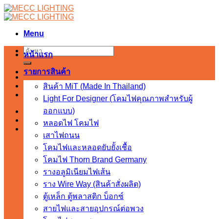
Skip
to
content
Menu
ค้นหา:
หน้าแรก
รายการสินค้า
สินค้า MiT (Made In Thailand)
Light For Designer (โคมไฟคุณภาพสำหรับผู้
ออกแบบ)
หลอดไฟ โคมไฟ
เสาไฟถนน
โคมไฟและหลอดยับยั้งเชื้อ
โคมไฟ Thorn Brand Germany
รางอลูมิเนียมไฟเส้น
ราง Wire Way (สินค้าสั่งผลิต)
ตู้เหล็ก ตู้พลาสติก บ็อกซ์
สายไฟและสายอุปกรณ์ต่อพวง