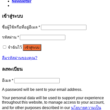
Newsletter
เข้าสู่ระบบ
ชื่อผู้ใช้หรือที่อยู่อีเมล
*
รหัสผ่าน
*
จำฉันไว้
เข้าสู่ระบบ
ลืมรหัสผ่านของคุณ?
ลงทะเบียน
อีเมล
*
A password will be sent to your email address.
Your personal data will be used to support your experience
throughout this website, to manage access to your account,
and for other purposes described in our
นโยบายความเป็น