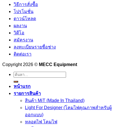
วิธีการสั่งซื้อ
โปรโมชั่น
ดาวน์โหลด
ผลงาน
วิดีโอ
สมัครงาน
ลงทะเบียนรายชื่อช่าง
ติดต่อเรา
Copyright 2026 ©
MECC Equipment
ค้นหา:
หน้าแรก
รายการสินค้า
สินค้า MiT (Made In Thailand)
Light For Designer (โคมไฟคุณภาพสำหรับผู้
ออกแบบ)
หลอดไฟ โคมไฟ