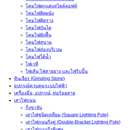
โคมไฟตกแต่งสไตล์ลอฟท์
โคมไฟติดผนัง
โคมไฟติดราง
โคมไฟบันได
โคมไฟฝังพื้น
โคมไฟสนาม
โคมไฟส่องบริเวณ
โคมไฟใต้น้ำ
ไฟเวที
ไฟเส้น ไฟสายยาง และไฟริบบิ้น
หินเจียร (Grinding Stone)
อุปกรณ์ควบคุมระบบไฟฟ้า
เครื่องมือ, อุปกรณ์, ท่อร้อยสาย
เสาไฟถนน
กิ่งขาจับ
เสาไฟชนิดเหลี่ยม (Square Lighting Pole)
เสาไฟถนนกิ่งคู่ (Double-Bracket Lighting Pole)
เสาไฟถนนกิ่งพิเศษ