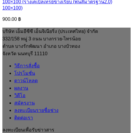
100×100 (รางเคเบิ้ลเทรย์ข้างเรียบ (พ่นสีมาตรฐาน2.0)
100×100)
900.00
฿
บริษัท เอ็มอีซีซี เอ็นจิเนียริ่ง
(
ประเทศไทย
)
จำกัด
332/158
หมู่
3
ถนน บางกรวย
-
ไทรน้อย
ตำบล บางรักพัฒนา อำเภอ บางบัวทอง
จังหวัด นนทบุรี
11110
วิธีการสั่งซื้อ
โปรโมชั่น
ดาวน์โหลด
ผลงาน
วิดีโอ
สมัครงาน
ลงทะเบียนรายชื่อช่าง
ติดต่อเรา
ลงทะเบียนเพื่อรับข่าวสาร