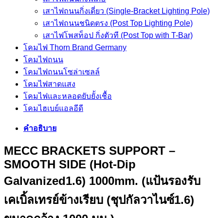
เสาไฟถนนกิ่งเดี่ยว (Single-Bracket Lighting Pole)
เสาไฟถนนชนิดตรง (Post Top Lighting Pole)
เสาไฟโพสท็อป กิ่งตัวที (Post Top with T-Bar)
โคมไฟ Thorn Brand Germany
โคมไฟถนน
โคมไฟถนนโซล่าเซลล์
โคมไฟสาดแสง
โคมไฟและหลอดยับยั้งเชื้อ
โคมไฮเบย์แอลอีดี
คำอธิบาย
MECC BRACKETS SUPPORT –
SMOOTH SIDE (Hot-Dip
Galvanized1.6) 1000mm. (แป้นรองรับ
เคเบิ้ลเทรย์ข้างเรียบ (ชุปกัลวาไนซ์1.6)