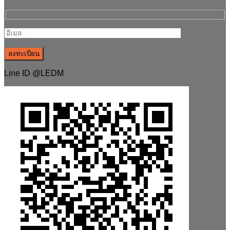
Line ID @LEDM