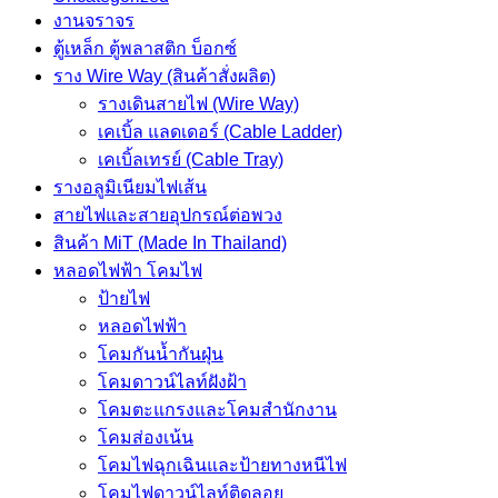
เคเบิ้ล
งานจราจร
เท
ตู้เหล็ก ตู้พลาสติก บ็อกซ์
รย์
ราง Wire Way (สินค้าสั่งผลิต)
ข้าง
รางเดินสายไฟ (Wire Way)
เรียบ
เคเบิ้ล แลดเดอร์ (Cable Ladder)
(ชุ
เคเบิ้ลเทรย์ (Cable Tray)
ปกัล
รางอลูมิเนียมไฟเส้น
วา
สายไฟและสายอุปกรณ์ต่อพวง
ไนซ์1.6)
สินค้า MiT (Made In Thailand)
ขนาด
หลอดไฟฟ้า โคมไฟ
กว้าง
ป้ายไฟ
1000
หลอดไฟฟ้า
มม.)
โคมกันน้ำกันฝุ่น
ชิ้น
โคมดาวน์ไลท์ฝังฝ้า
โคมตะแกรงและโคมสำนักงาน
โคมส่องเน้น
โคมไฟฉุกเฉินและป้ายทางหนีไฟ
โคมไฟดาวน์ไลท์ติดลอย