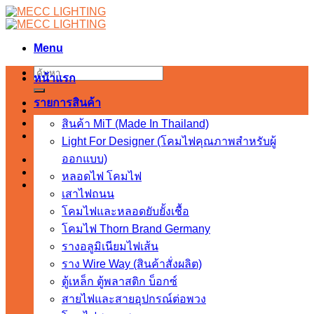
Skip
to
content
Menu
ค้นหา:
หน้าแรก
รายการสินค้า
สินค้า MiT (Made In Thailand)
Light For Designer (โคมไฟคุณภาพสำหรับผู้
ออกแบบ)
หลอดไฟ โคมไฟ
เสาไฟถนน
โคมไฟและหลอดยับยั้งเชื้อ
โคมไฟ Thorn Brand Germany
รางอลูมิเนียมไฟเส้น
ราง Wire Way (สินค้าสั่งผลิต)
ตู้เหล็ก ตู้พลาสติก บ็อกซ์
สายไฟและสายอุปกรณ์ต่อพวง