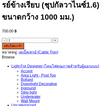
รย์ข้างเรียบ (ชุปกัลวาไนซ์1.6)
ขนาดกว้าง 1000 มม.)
700.00
฿
จำนวน
MECC
หยิบใส่ตะกร้า
BRACKETS
หมวดหมู่:
เคเบิ้ลเทรย์ (Cable Tray)
SUPPORT
Browse
-
SMOOTH
Light For Designer (โคมไฟคุณภาพสำหรับผู้ออกแบบ)
SIDE
(Hot-
Accent
Dip
Area Light - Post Top
Galvanized1.6)
Bollard
1000mm.
Downlight Decorative
Inground
(แป้น
Strip light
รอง
Underwater
รับ
Wall Mount
Uncategorized