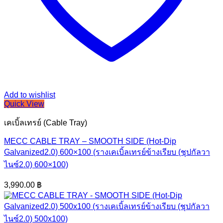
Add to wishlist
Quick View
เคเบิ้ลเทรย์ (Cable Tray)
MECC CABLE TRAY – SMOOTH SIDE (Hot-Dip
Galvanized2.0) 600×100 (รางเคเบิ้ลเทรย์ข้างเรียบ (ชุปกัลวา
ไนซ์2.0) 600×100)
3,990.00
฿