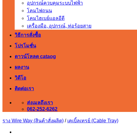
อุปกรณ์ควบคุมระบบไฟฟ้า
โคมไฟถนน
โคมไฮเบย์แอลอีดี
เครื่องมือ, อุปกรณ์, ท่อร้อยสาย
วิธีการสั่งซื้อ
โปรโมชั่น
ดาวน์โหลด cataog
ผลงาน
วิดีโอ
ติดต่อเรา
ส่งเมลถึงเรา
062-252-6262
ราง Wire Way (สินค้าสั่งผลิต)
/
เคเบิ้ลเทรย์ (Cable Tray)