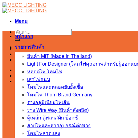
Skip
to
content
Menu
ค้นหา:
หน้าแรก
รายการสินค้า
สินค้า MiT (Made In Thailand)
Light For Designer (โคมไฟคุณภาพสำหรับผู้ออกแบ
หลอดไฟ โคมไฟ
เสาไฟถนน
โคมไฟและหลอดยับยั้งเชื้อ
โคมไฟ Thorn Brand Germany
รางอลูมิเนียมไฟเส้น
ราง Wire Way (สินค้าสั่งผลิต)
ตู้เหล็ก ตู้พลาสติก บ็อกซ์
สายไฟและสายอุปกรณ์ต่อพวง
โคมไฟสาดแสง