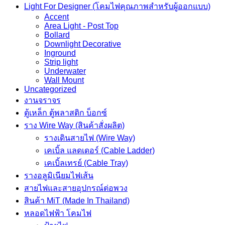
Light For Designer (โคมไฟคุณภาพสำหรับผู้ออกแบบ)
SIDE
(Hot-
Accent
Dip
Area Light - Post Top
Galvanized2.0)
Bollard
800mm.
Downlight Decorative
Inground
(แป้น
Strip light
รอง
Underwater
รับ
Wall Mount
Uncategorized
เคเบิ้ล
งานจราจร
เท
ตู้เหล็ก ตู้พลาสติก บ็อกซ์
รย์
ราง Wire Way (สินค้าสั่งผลิต)
ข้าง
รางเดินสายไฟ (Wire Way)
เรียบ
เคเบิ้ล แลดเดอร์ (Cable Ladder)
(ชุ
เคเบิ้ลเทรย์ (Cable Tray)
ปกัล
รางอลูมิเนียมไฟเส้น
วา
สายไฟและสายอุปกรณ์ต่อพวง
ไนซ์2.0)
สินค้า MiT (Made In Thailand)
ขนาด
หลอดไฟฟ้า โคมไฟ
กว้าง