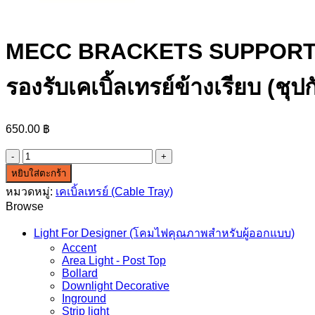
MECC BRACKETS SUPPORT – 
รองรับเคเบิ้ลเทรย์ข้างเรียบ (ช
650.00
฿
จำนวน
MECC
หยิบใส่ตะกร้า
BRACKETS
หมวดหมู่:
เคเบิ้ลเทรย์ (Cable Tray)
SUPPORT
Browse
-
SMOOTH
Light For Designer (โคมไฟคุณภาพสำหรับผู้ออกแบบ)
SIDE
(Hot-
Accent
Dip
Area Light - Post Top
Galvanized2.0)
Bollard
900mm.
Downlight Decorative
Inground
(แป้น
Strip light