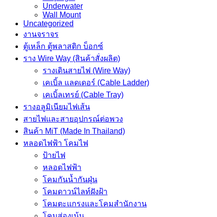
รอง
Underwater
รับ
Wall Mount
Uncategorized
เคเบิ้ล
งานจราจร
เท
ตู้เหล็ก ตู้พลาสติก บ็อกซ์
รย์
ราง Wire Way (สินค้าสั่งผลิต)
ข้าง
รางเดินสายไฟ (Wire Way)
เรียบ
เคเบิ้ล แลดเดอร์ (Cable Ladder)
(ชุ
เคเบิ้ลเทรย์ (Cable Tray)
ปกัล
รางอลูมิเนียมไฟเส้น
วา
สายไฟและสายอุปกรณ์ต่อพวง
ไนซ์2.0)
สินค้า MiT (Made In Thailand)
ขนาด
หลอดไฟฟ้า โคมไฟ
กว้าง
ป้ายไฟ
900
หลอดไฟฟ้า
มม.)
โคมกันน้ำกันฝุ่น
ชิ้น
โคมดาวน์ไลท์ฝังฝ้า
โคมตะแกรงและโคมสำนักงาน
โคมส่องเน้น