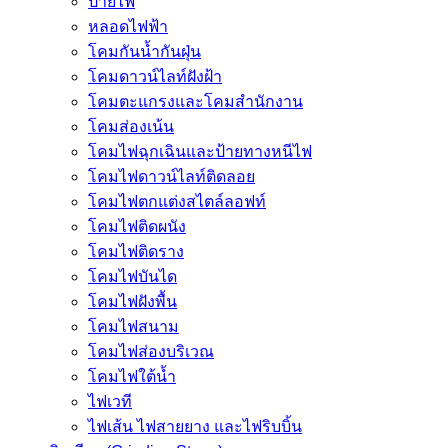
ป้ายไฟ
หลอดไฟฟ้า
โคมกันน้ำกันฝุ่น
โคมดาวน์ไลท์ฝังฝ้า
โคมตะแกรงและโคมสำนักงาน
โคมส่องเน้น
โคมไฟฉุกเฉินและป้ายทางหนีไฟ
โคมไฟดาวน์ไลท์ติดลอย
โคมไฟตกแต่งสไตล์ลอฟท์
โคมไฟติดผนัง
โคมไฟติดราง
โคมไฟบันได
โคมไฟฝังพื้น
โคมไฟสนาม
โคมไฟส่องบริเวณ
โคมไฟใต้น้ำ
ไฟเวที
ไฟเส้น ไฟสายยาง และไฟริบบิ้น