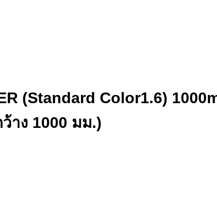
Standard Color1.6) 1000mm. 
ว้าง 1000 มม.)