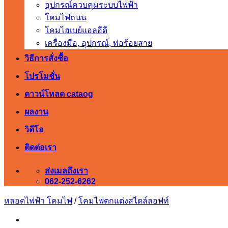
อุปกรณ์ควบคุมระบบไฟฟ้า
โคมไฟถนน
โคมไฮเบย์แอลอีดี
เครื่องมือ, อุปกรณ์, ท่อร้อยสาย
วิธีการสั่งซื้อ
โปรโมชั่น
ดาวน์โหลด cataog
ผลงาน
วิดีโอ
ติดต่อเรา
ส่งเมลถึงเรา
062-252-6262
หลอดไฟฟ้า โคมไฟ
/
โคมไฟตกแต่งสไตล์ลอฟท์