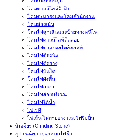
โคมกันน้ำกันฝุ่น
โคมดาวน์ไลท์ฝังฝ้า
โคมตะแกรงและโคมสำนักงาน
โคมส่องเน้น
โคมไฟฉุกเฉินและป้ายทางหนีไฟ
โคมไฟดาวน์ไลท์ติดลอย
โคมไฟตกแต่งสไตล์ลอฟท์
โคมไฟติดผนัง
โคมไฟติดราง
โคมไฟบันได
โคมไฟฝังพื้น
โคมไฟสนาม
โคมไฟส่องบริเวณ
โคมไฟใต้น้ำ
ไฟเวที
ไฟเส้น ไฟสายยาง และไฟริบบิ้น
หินเจียร (Grinding Stone)
อุปกรณ์ควบคุมระบบไฟฟ้า