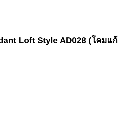
ant Loft Style AD028 (โคมแก