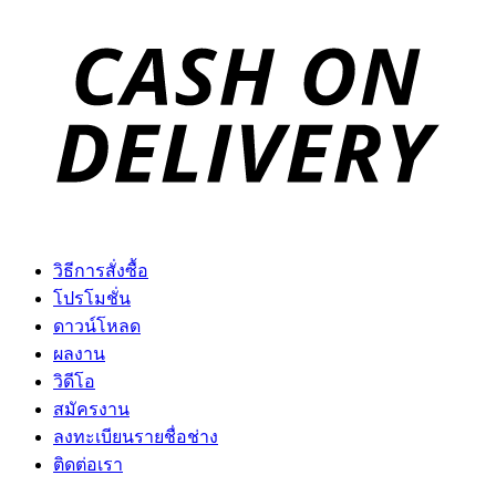
วิธีการสั่งซื้อ
โปรโมชั่น
ดาวน์โหลด
ผลงาน
วิดีโอ
สมัครงาน
ลงทะเบียนรายชื่อช่าง
ติดต่อเรา