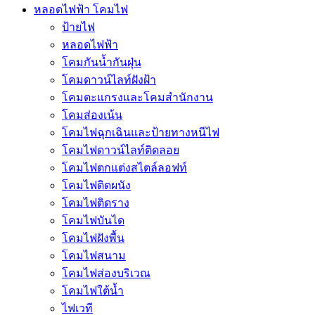
หลอดไฟฟ้า โคมไฟ
ป้ายไฟ
หลอดไฟฟ้า
โคมกันน้ำกันฝุ่น
โคมดาวน์ไลท์ฝังฝ้า
โคมตะแกรงและโคมสำนักงาน
โคมส่องเน้น
โคมไฟฉุกเฉินและป้ายทางหนีไฟ
โคมไฟดาวน์ไลท์ติดลอย
โคมไฟตกแต่งสไตล์ลอฟท์
โคมไฟติดผนัง
โคมไฟติดราง
โคมไฟบันได
โคมไฟฝังพื้น
โคมไฟสนาม
โคมไฟส่องบริเวณ
โคมไฟใต้น้ำ
ไฟเวที