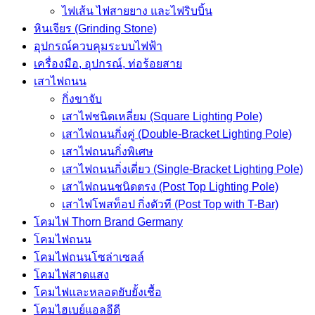
ไฟเส้น ไฟสายยาง และไฟริบบิ้น
หินเจียร (Grinding Stone)
อุปกรณ์ควบคุมระบบไฟฟ้า
เครื่องมือ, อุปกรณ์, ท่อร้อยสาย
เสาไฟถนน
กิ่งขาจับ
เสาไฟชนิดเหลี่ยม (Square Lighting Pole)
เสาไฟถนนกิ่งคู่ (Double-Bracket Lighting Pole)
เสาไฟถนนกิ่งพิเศษ
เสาไฟถนนกิ่งเดี่ยว (Single-Bracket Lighting Pole)
เสาไฟถนนชนิดตรง (Post Top Lighting Pole)
เสาไฟโพสท็อป กิ่งตัวที (Post Top with T-Bar)
โคมไฟ Thorn Brand Germany
โคมไฟถนน
โคมไฟถนนโซล่าเซลล์
โคมไฟสาดแสง
โคมไฟและหลอดยับยั้งเชื้อ
โคมไฮเบย์แอลอีดี