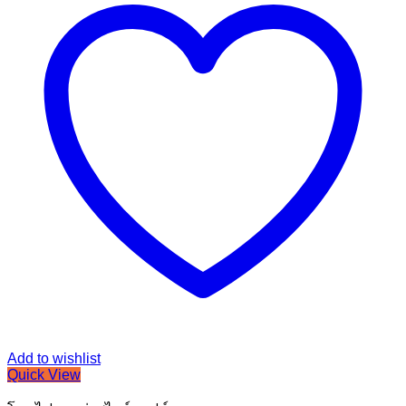
Add to wishlist
Quick View