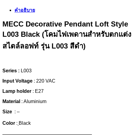
คำอธิบาย
MECC Decorative Pendant Loft Style
L003 Black (โคมไฟเพดานสำหรับตกแต่ง
สไตล์ลอฟท์ รุ่น L003 สีดำ)
Series :
L003
Input Voltage
: 220 VAC
Lamp holder
: E27
Material
: Aluminium
Size
: –
Color
: ฺBlack
——————————————————–