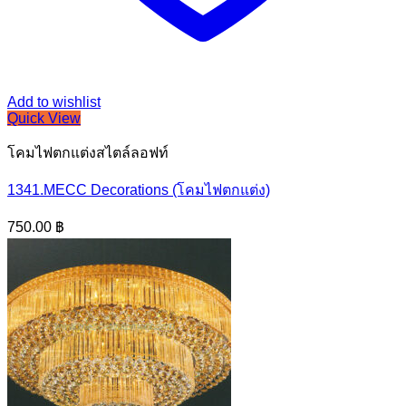
Add to wishlist
Quick View
โคมไฟตกแต่งสไตล์ลอฟท์
1341.MECC Decorations (โคมไฟตกแต่ง)
750.00
฿