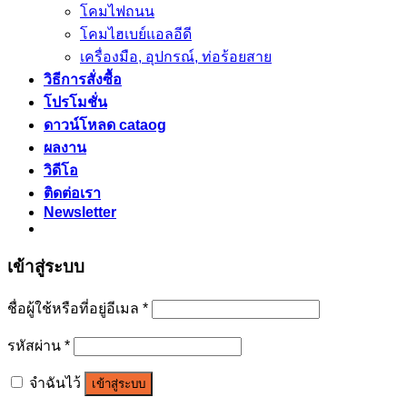
โคมไฟถนน
โคมไฮเบย์แอลอีดี
เครื่องมือ, อุปกรณ์, ท่อร้อยสาย
วิธีการสั่งซื้อ
โปรโมชั่น
ดาวน์โหลด cataog
ผลงาน
วิดีโอ
ติดต่อเรา
Newsletter
เข้าสู่ระบบ
ชื่อผู้ใช้หรือที่อยู่อีเมล
*
รหัสผ่าน
*
จำฉันไว้
เข้าสู่ระบบ