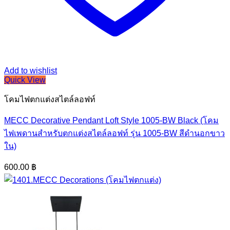
Add to wishlist
Quick View
โคมไฟตกแต่งสไตล์ลอฟท์
MECC Decorative Pendant Loft Style 1005-BW Black (โคม
ไฟเพดานสำหรับตกแต่งสไตล์ลอฟท์ รุ่น 1005-BW สีดำนอกขาว
ใน)
600.00
฿