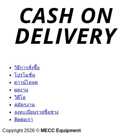
วิธีการสั่งซื้อ
โปรโมชั่น
ดาวน์โหลด
ผลงาน
วิดีโอ
สมัครงาน
ลงทะเบียนรายชื่อช่าง
ติดต่อเรา
Copyright 2026 ©
MECC Equipment