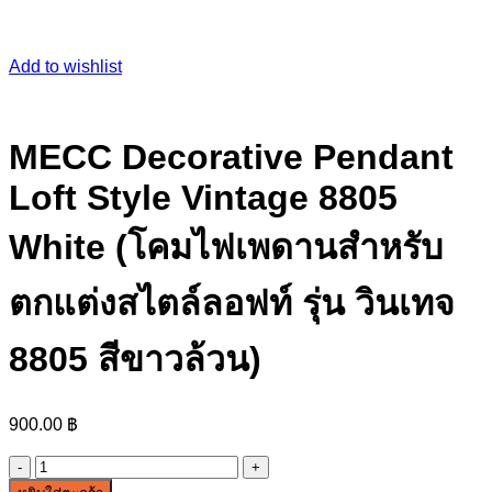
Add to wishlist
MECC Decorative Pendant
Loft Style Vintage 8805
White (โคมไฟเพดานสำหรับ
ตกแต่งสไตล์ลอฟท์ รุ่น วินเทจ
8805 สีขาวล้วน)
900.00
฿
จำนวน
MECC