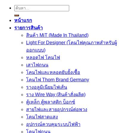
ค้นหา:
หน้าแรก
รายการสินค้า
สินค้า MiT (Made In Thailand)
Light For Designer (โคมไฟคุณภาพสำหรับผู้
ออกแบบ)
หลอดไฟ โคมไฟ
เสาไฟถนน
โคมไฟและหลอดยับยั้งเชื้อ
โคมไฟ Thorn Brand Germany
รางอลูมิเนียมไฟเส้น
ราง Wire Way (สินค้าสั่งผลิต)
ตู้เหล็ก ตู้พลาสติก บ็อกซ์
สายไฟและสายอุปกรณ์ต่อพวง
โคมไฟสาดแสง
อุปกรณ์ควบคุมระบบไฟฟ้า
โคมไฟถนน