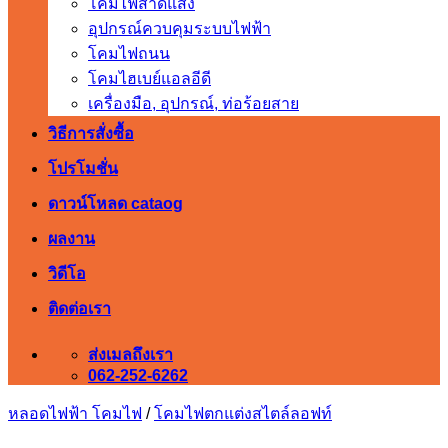
โคมไฟสาดแสง
อุปกรณ์ควบคุมระบบไฟฟ้า
โคมไฟถนน
โคมไฮเบย์แอลอีดี
เครื่องมือ, อุปกรณ์, ท่อร้อยสาย
วิธีการสั่งซื้อ
โปรโมชั่น
ดาวน์โหลด cataog
ผลงาน
วิดีโอ
ติดต่อเรา
ส่งเมลถึงเรา
062-252-6262
หลอดไฟฟ้า โคมไฟ
/
โคมไฟตกแต่งสไตล์ลอฟท์