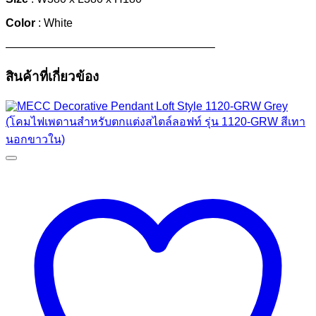
Color
: White
——————————————————–
สินค้าที่เกี่ยวข้อง