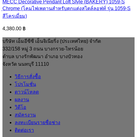
MECC Decorative Pendant Loft Style (BAKERY) 1059-S
ฺChrome (โคมไฟเพดานสำหรับตกแต่งสไตล์ลอฟท์ รุ่น 1059-S
สีโครเมี่ยม)
4,380.00
฿
บริษัท เอ็มอีซีซี เอ็นจิเนียริ่ง
(
ประเทศไทย
)
จำกัด
332/158
หมู่
3
ถนน บางกรวย
-
ไทรน้อย
ตำบล บางรักพัฒนา อำเภอ บางบัวทอง
จังหวัด นนทบุรี
11110
วิธีการสั่งซื้อ
โปรโมชั่น
ดาวน์โหลด
ผลงาน
วิดีโอ
สมัครงาน
ลงทะเบียนรายชื่อช่าง
ติดต่อเรา