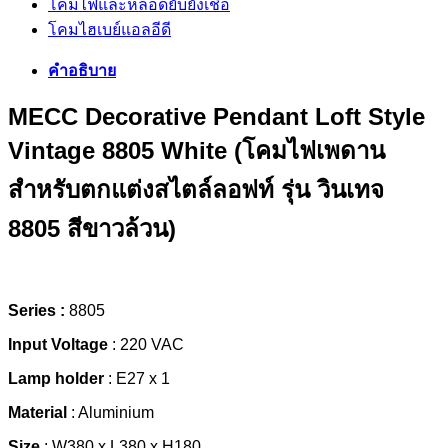
โคมไฟและหลอดยับยั้งเชื้อ
โคมไฮเบย์แอลอีดี
คำอธิบาย
MECC Decorative Pendant Loft Style
Vintage 8805 White (โคมไฟเพดาน
สำหรับตกแต่งสไตล์ลอฟท์ รุ่น วินเทจ
8805 สีขาวล้วน)
Series :
8805
Input Voltage
: 220 VAC
Lamp holder
: E27 x 1
Material
: Aluminium
Size
: W380 x L380 x H180