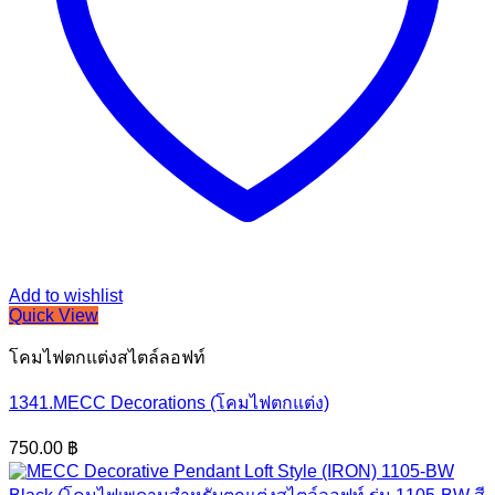
Add to wishlist
Quick View
โคมไฟตกแต่งสไตล์ลอฟท์
1341.MECC Decorations (โคมไฟตกแต่ง)
750.00
฿