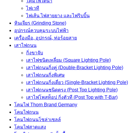
โคมไฟใต้น้ำ
ไฟเวที
ไฟเส้น ไฟสายยาง และไฟริบบิ้น
หินเจียร (Grinding Stone)
อุปกรณ์ควบคุมระบบไฟฟ้า
เครื่องมือ, อุปกรณ์, ท่อร้อยสาย
เสาไฟถนน
กิ่งขาจับ
เสาไฟชนิดเหลี่ยม (Square Lighting Pole)
เสาไฟถนนกิ่งคู่ (Double-Bracket Lighting Pole)
เสาไฟถนนกิ่งพิเศษ
เสาไฟถนนกิ่งเดี่ยว (Single-Bracket Lighting Pole)
เสาไฟถนนชนิดตรง (Post Top Lighting Pole)
เสาไฟโพสท็อป กิ่งตัวที (Post Top with T-Bar)
โคมไฟ Thorn Brand Germany
โคมไฟถนน
โคมไฟถนนโซล่าเซลล์
โคมไฟสาดแสง