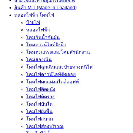
สายไฟและสายอุปกรณ์ต่อพวง
ขาว
สินค้า MiT (Made In Thailand)
ล้วน)
หลอดไฟฟ้า โคมไฟ
ชิ้น
ป้ายไฟ
หลอดไฟฟ้า
โคมกันน้ำกันฝุ่น
โคมดาวน์ไลท์ฝังฝ้า
โคมตะแกรงและโคมสำนักงาน
โคมส่องเน้น
โคมไฟฉุกเฉินและป้ายทางหนีไฟ
โคมไฟดาวน์ไลท์ติดลอย
โคมไฟตกแต่งสไตล์ลอฟท์
โคมไฟติดผนัง
โคมไฟติดราง
โคมไฟบันได
โคมไฟฝังพื้น
โคมไฟสนาม
โคมไฟส่องบริเวณ