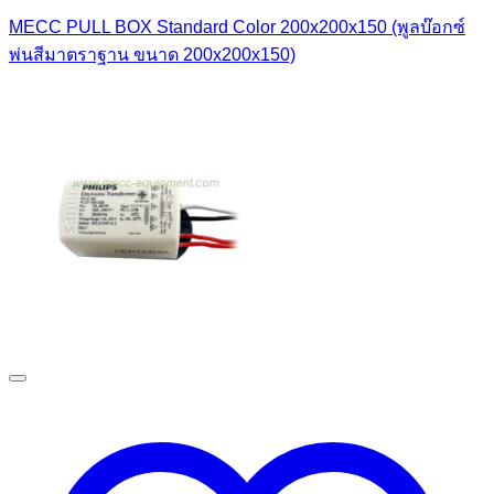
MECC PULL BOX Standard Color 200x200x150 (พูลบ๊อกซ์
พ่นสีมาตราฐาน ขนาด 200x200x150)