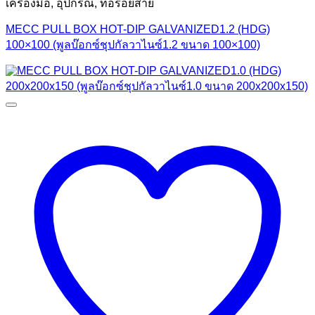
เครื่องมือ, อุปกรณ์, ท่อร้อยสาย
MECC PULL BOX HOT-DIP GALVANIZED1.2 (HDG)
100×100 (พูลบ๊อกซ์ชุปกัลวาไนซ์1.2 ขนาด 100×100)