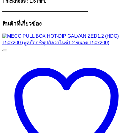
Thickness
: 1.6 mm.
——————————————————
สินค้าที่เกี่ยวข้อง