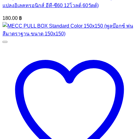
แปลงอิเลคทรอนิกส์ อีที-ซี60 12โวลต์ 60วัตต์)
180.00
฿