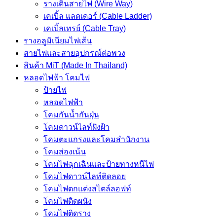
รางเดินสายไฟ (Wire Way)
ลอน
เคเบิ้ล แลดเดอร์ (Cable Ladder)
(ชุ
เคเบิ้ลเทรย์ (Cable Tray)
ปกัล
รางอลูมิเนียมไฟเส้น
วา
สายไฟและสายอุปกรณ์ต่อพวง
ไนซ์1.6)
สินค้า MiT (Made In Thailand)
300
หลอดไฟฟ้า โคมไฟ
มม.)
ป้ายไฟ
ชิ้น
หลอดไฟฟ้า
โคมกันน้ำกันฝุ่น
โคมดาวน์ไลท์ฝังฝ้า
โคมตะแกรงและโคมสำนักงาน
โคมส่องเน้น
โคมไฟฉุกเฉินและป้ายทางหนีไฟ
โคมไฟดาวน์ไลท์ติดลอย
โคมไฟตกแต่งสไตล์ลอฟท์
โคมไฟติดผนัง
โคมไฟติดราง