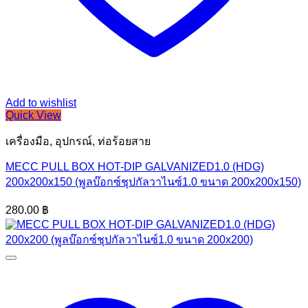
Add to wishlist
Quick View
เครื่องมือ, อุปกรณ์, ท่อร้อยสาย
MECC PULL BOX HOT-DIP GALVANIZED1.0 (HDG)
200x200x150 (พูลบ๊อกซ์ชุปกัลวาไนซ์1.0 ขนาด 200x200x150)
280.00
฿