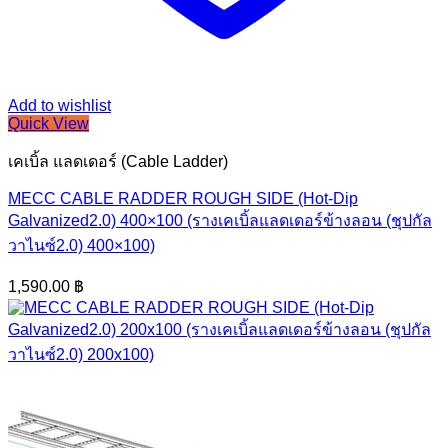
Add to wishlist
Quick View
เคเบิ้ล แลดเดอร์ (Cable Ladder)
MECC CABLE RADDER ROUGH SIDE (Hot-Dip
Galvanized2.0) 400×100 (รางเคเบิ้ลแลดเดอร์ข้างลอน (ชุปกัล
วาไนซ์2.0) 400×100)
1,590.00
฿