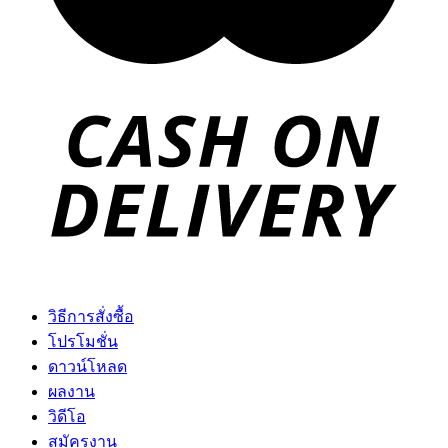
วิธีการสั่งซื้อ
โปรโมชั่น
ดาวน์โหลด
ผลงาน
วิดีโอ
สมัครงาน