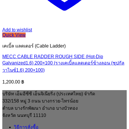
Add to wishlist
Quick View
เคเบิ้ล แลดเดอร์ (Cable Ladder)
MECC CABLE RADDER ROUGH SIDE (Hot-Dip
Galvanized1.6) 200×100 (รางเคเบิ้ลแลดเดอร์ข้างลอน (ชุปกัล
วาไนซ์1.6) 200×100)
1,200.00
฿
บริษัท เอ็มอีซีซี เอ็นจิเนียริ่ง
(
ประเทศไทย
)
จำกัด
332/158
หมู่
3
ถนน บางกรวย
-
ไทรน้อย
ตำบล บางรักพัฒนา อำเภอ บางบัวทอง
จังหวัด นนทบุรี
11110
วิธีการสั่งซื้อ