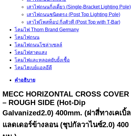
เสาไฟถนนกิ่งเดี่ยว (Single-Bracket Lighting Pole)
เสาไฟถนนชนิดตรง (Post Top Lighting Pole)
เสาไฟโพสท็อป กิ่งตัวที (Post Top with T-Bar)
โคมไฟ Thorn Brand Germany
โคมไฟถนน
โคมไฟถนนโซล่าเซลล์
โคมไฟสาดแสง
โคมไฟและหลอดยับยั้งเชื้อ
โคมไฮเบย์แอลอีดี
คำอธิบาย
MECC HORIZONTAL CROSS
COVER
– ROUGH SIDE (Hot-Dip
Galvanized2.0) 400mm. (ฝาสี่ทางเคเบิ้ล
แลดเดอร์ข้างลอน (ชุปกัลวาไนซ์2.0) 400