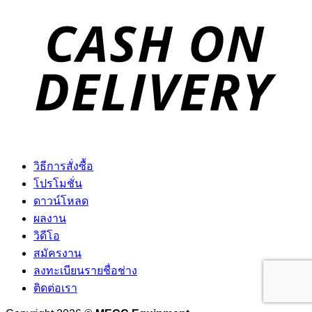
วิธีการสั่งซื้อ
โปรโมชั่น
ดาวน์โหลด
ผลงาน
วิดีโอ
สมัครงาน
ลงทะเบียนรายชื่อช่าง
ติดต่อเรา