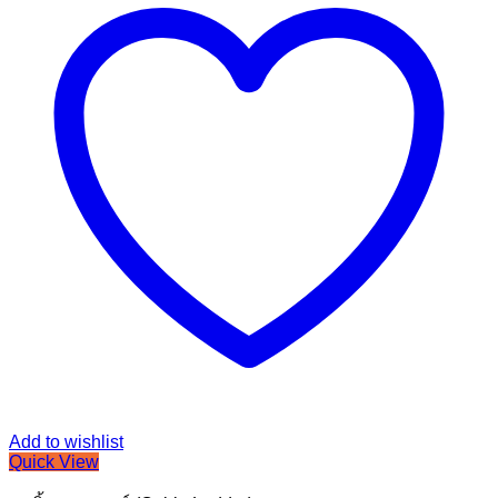
Add to wishlist
Quick View