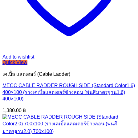
Add to wishlist
Quick View
เคเบิ้ล แลดเดอร์ (Cable Ladder)
MECC CABLE RADDER ROUGH SIDE (Standard Color1.6)
400×100 (รางเคเบิ้ลแลดเดอร์ข้างลอน (พ่นสีมาตรฐาน1.6)
400×100)
1,380.00
฿