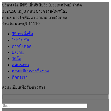
บริษัท เอ็มอีซีซี เอ็นจิเนียริ่ง
(
ประเทศไทย
)
จำกัด
332/158
หมู่
3
ถนน บางกรวย
-
ไทรน้อย
ตำบล บางรักพัฒนา อำเภอ บางบัวทอง
จังหวัด นนทบุรี
11110
วิธีการสั่งซื้อ
โปรโมชั่น
ดาวน์โหลด
ผลงาน
วิดีโอ
สมัครงาน
ลงทะเบียนรายชื่อช่าง
ติดต่อเรา
ลงทะเบียนเพื่อรับข่าวสาร