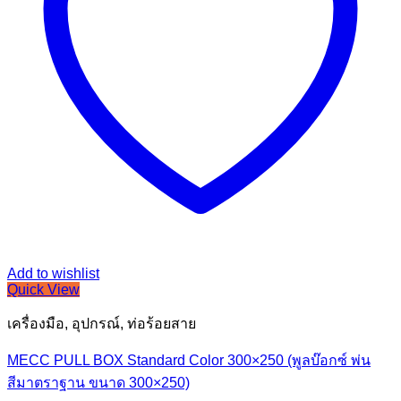
Add to wishlist
Quick View
เครื่องมือ, อุปกรณ์, ท่อร้อยสาย
MECC PULL BOX Standard Color 300×250 (พูลบ๊อกซ์ พ่น
สีมาตราฐาน ขนาด 300×250)