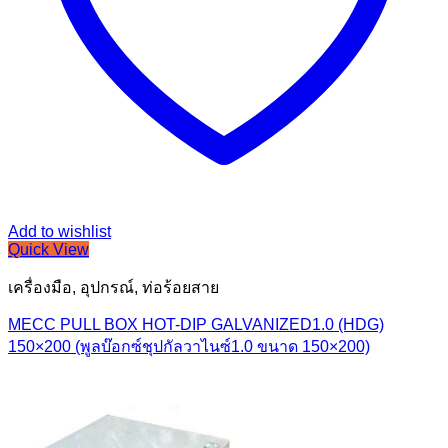
Add to wishlist
Quick View
เครื่องมือ, อุปกรณ์, ท่อร้อยสาย
MECC PULL BOX HOT-DIP GALVANIZED1.0 (HDG)
150×200 (พูลบ๊อกซ์ชุปกัลวาไนซ์1.0 ขนาด 150×200)