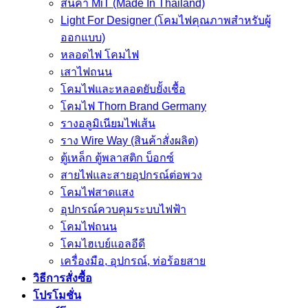
สินค้า MiT (Made In Thailand)
Light For Designer (โคมไฟคุณภาพสำหรับผู้
ออกแบบ)
หลอดไฟ โคมไฟ
เสาไฟถนน
โคมไฟและหลอดยับยั้งเชื้อ
โคมไฟ Thorn Brand Germany
รางอลูมิเนียมไฟเส้น
ราง Wire Way (สินค้าสั่งผลิต)
ตู้เหล็ก ตู้พลาสติก บ็อกซ์
สายไฟและสายอุปกรณ์ต่อพวง
โคมไฟสาดแสง
อุปกรณ์ควบคุมระบบไฟฟ้า
โคมไฟถนน
โคมไฮเบย์แอลอีดี
เครื่องมือ, อุปกรณ์, ท่อร้อยสาย
วิธีการสั่งซื้อ
โปรโมชั่น