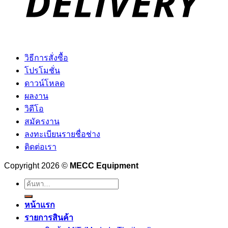
วิธีการสั่งซื้อ
โปรโมชั่น
ดาวน์โหลด
ผลงาน
วิดีโอ
สมัครงาน
ลงทะเบียนรายชื่อช่าง
ติดต่อเรา
Copyright 2026 ©
MECC Equipment
ค้นหา:
หน้าแรก
รายการสินค้า