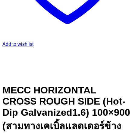
Add to wishlist
MECC HORIZONTAL
CROSS ROUGH SIDE (Hot-
Dip Galvanized1.6) 100×900
(สามทางเคเบิ้ลแลดเดอร์ข้าง