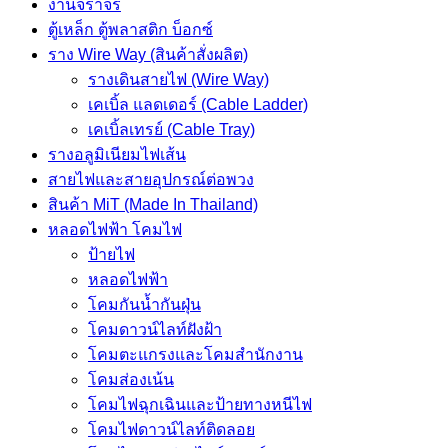
งานจราจร
ข้าง
ตู้เหล็ก ตู้พลาสติก บ็อกซ์
ลอน
ราง Wire Way (สินค้าสั่งผลิต)
(ชุ
รางเดินสายไฟ (Wire Way)
ปกัล
เคเบิ้ล แลดเดอร์ (Cable Ladder)
วา
เคเบิ้ลเทรย์ (Cable Tray)
ไนซ์1.6)
รางอลูมิเนียมไฟเส้น
100x900)
สายไฟและสายอุปกรณ์ต่อพวง
ชิ้น
สินค้า MiT (Made In Thailand)
หลอดไฟฟ้า โคมไฟ
ป้ายไฟ
หลอดไฟฟ้า
โคมกันน้ำกันฝุ่น
โคมดาวน์ไลท์ฝังฝ้า
โคมตะแกรงและโคมสำนักงาน
โคมส่องเน้น
โคมไฟฉุกเฉินและป้ายทางหนีไฟ
โคมไฟดาวน์ไลท์ติดลอย