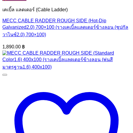
เคเบิ้ล แลดเดอร์ (Cable Ladder)
MECC CABLE RADDER ROUGH SIDE (Hot-Dip
Galvanized2.0) 700×100 (รางเคเบิ้ลแลดเดอร์ข้างลอน (ชุปกัล
วาไนซ์2.0) 700×100)
1,890.00
฿