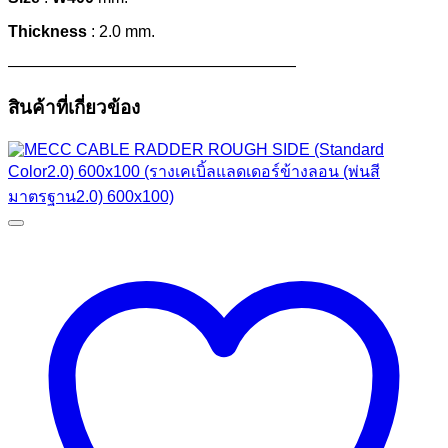
Thickness
: 2.0 mm.
——————————————————
สินค้าที่เกี่ยวข้อง