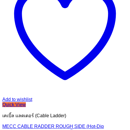
Add to wishlist
Quick View
เคเบิ้ล แลดเดอร์ (Cable Ladder)
MECC CABLE RADDER ROUGH SIDE (Hot-Dip