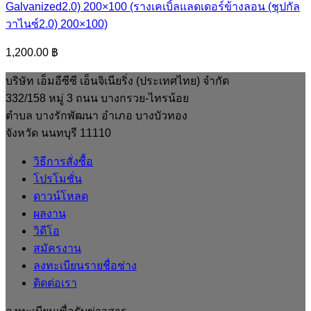
Galvanized2.0) 200×100 (รางเคเบิ้ลแลดเดอร์ข้างลอน (ชุปกัล
วาไนซ์2.0) 200×100)
1,200.00
฿
บริษัท เอ็มอีซีซี เอ็นจิเนียริ่ง
(
ประเทศไทย
)
จำกัด
332/158
หมู่
3
ถนน บางกรวย
-
ไทรน้อย
ตำบล บางรักพัฒนา อำเภอ บางบัวทอง
จังหวัด นนทบุรี
11110
วิธีการสั่งซื้อ
โปรโมชั่น
ดาวน์โหลด
ผลงาน
วิดีโอ
สมัครงาน
ลงทะเบียนรายชื่อช่าง
ติดต่อเรา