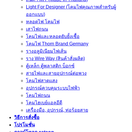
Light For Designer (โคมไฟคุณภาพสำหรับผู้
ออกแบบ)
หลอดไฟ โคมไฟ
เสาไฟถนน
โคมไฟและหลอดยับยั้งเชื้อ
โคมไฟ Thorn Brand Germany
รางอลูมิเนียมไฟเส้น
ราง Wire Way (สินค้าสั่งผลิต)
ตู้เหล็ก ตู้พลาสติก บ็อกซ์
สายไฟและสายอุปกรณ์ต่อพวง
โคมไฟสาดแสง
อุปกรณ์ควบคุมระบบไฟฟ้า
โคมไฟถนน
โคมไฮเบย์แอลอีดี
เครื่องมือ, อุปกรณ์, ท่อร้อยสาย
วิธีการสั่งซื้อ
โปรโมชั่น