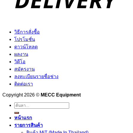
วิธีการสั่งซื้อ
โปรโมชั่น
ดาวน์โหลด
ผลงาน
วิดีโอ
สมัครงาน
ลงทะเบียนรายชื่อช่าง
ติดต่อเรา
Copyright 2026 ©
MECC Equipment
ค้นหา:
หน้าแรก
รายการสินค้า
สินค้า MiT (Made In Thailand)