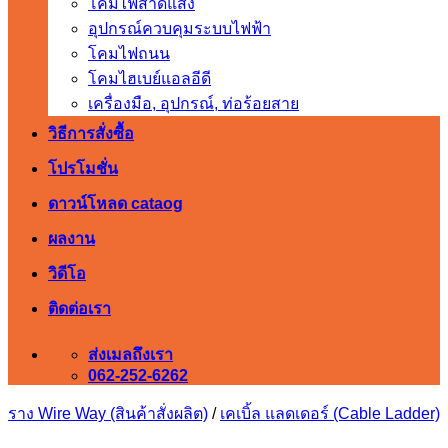
โคมไฟสาดแสง
อุปกรณ์ควบคุมระบบไฟฟ้า
โคมไฟถนน
โคมไฮเบย์แอลอีดี
เครื่องมือ, อุปกรณ์, ท่อร้อยสาย
วิธีการสั่งซื้อ
โปรโมชั่น
ดาวน์โหลด cataog
ผลงาน
วิดีโอ
ติดต่อเรา
ส่งเมลถึงเรา
062-252-6262
ราง Wire Way (สินค้าสั่งผลิต)
/
เคเบิ้ล แลดเดอร์ (Cable Ladder)