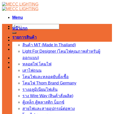
Skip
to
content
Menu
ค้นหา:
หน้าแรก
รายการสินค้า
สินค้า MiT (Made In Thailand)
Light For Designer (โคมไฟคุณภาพสำหรับผู้
ออกแบบ)
หลอดไฟ โคมไฟ
เสาไฟถนน
โคมไฟและหลอดยับยั้งเชื้อ
โคมไฟ Thorn Brand Germany
รางอลูมิเนียมไฟเส้น
ราง Wire Way (สินค้าสั่งผลิต)
ตู้เหล็ก ตู้พลาสติก บ็อกซ์
สายไฟและสายอุปกรณ์ต่อพวง