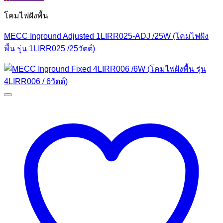
โคมไฟฝังพื้น
MECC Inground Adjusted 1LIRR025-ADJ /25W (โคมไฟฝัง
พื้น รุ่น 1LIRR025 /25วัตต์)