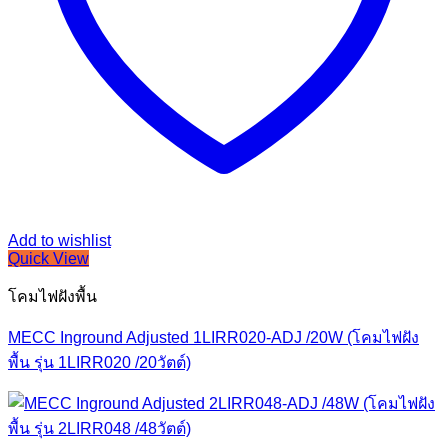
Add to wishlist
Quick View
โคมไฟฝังพื้น
MECC Inground Adjusted 1LIRR020-ADJ /20W (โคมไฟฝัง
พื้น รุ่น 1LIRR020 /20วัตต์)