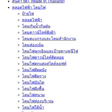
สินค้า MiT (Made In Thailand)
หลอดไฟฟ้า โคมไฟ
ป้ายไฟ
หลอดไฟฟ้า
โคมกันน้ำกันฝุ่น
โคมดาวน์ไลท์ฝังฝ้า
โคมตะแกรงและโคมสำนักงาน
โคมส่องเน้น
โคมไฟฉุกเฉินและป้ายทางหนีไฟ
โคมไฟดาวน์ไลท์ติดลอย
โคมไฟตกแต่งสไตล์ลอฟท์
โคมไฟติดผนัง
โคมไฟติดราง
โคมไฟบันได
โคมไฟฝังพื้น
โคมไฟสนาม
โคมไฟส่องบริเวณ
โคมไฟใต้น้ำ