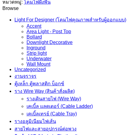
หมวดหมู่:
โคมไฟฝังพื้น
Browse
Light For Designer (โคมไฟคุณภาพสำหรับผู้ออกแบบ)
Accent
Area Light - Post Top
Bollard
Downlight Decorative
Inground
Strip light
Underwater
Wall Mount
Uncategorized
งานจราจร
ตู้เหล็ก ตู้พลาสติก บ็อกซ์
ราง Wire Way (สินค้าสั่งผลิต)
รางเดินสายไฟ (Wire Way)
เคเบิ้ล แลดเดอร์ (Cable Ladder)
เคเบิ้ลเทรย์ (Cable Tray)
รางอลูมิเนียมไฟเส้น
สายไฟและสายอุปกรณ์ต่อพวง