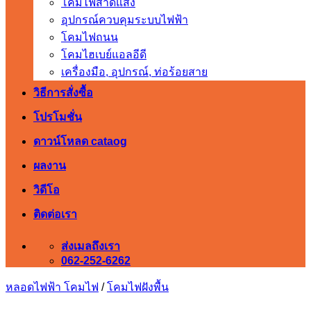
โคมไฟสาดแสง
อุปกรณ์ควบคุมระบบไฟฟ้า
โคมไฟถนน
โคมไฮเบย์แอลอีดี
เครื่องมือ, อุปกรณ์, ท่อร้อยสาย
วิธีการสั่งซื้อ
โปรโมชั่น
ดาวน์โหลด cataog
ผลงาน
วิดีโอ
ติดต่อเรา
ส่งเมลถึงเรา
062-252-6262
หลอดไฟฟ้า โคมไฟ
/
โคมไฟฝังพื้น