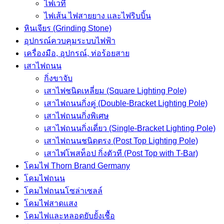
ไฟเวที
ไฟเส้น ไฟสายยาง และไฟริบบิ้น
หินเจียร (Grinding Stone)
อุปกรณ์ควบคุมระบบไฟฟ้า
เครื่องมือ, อุปกรณ์, ท่อร้อยสาย
เสาไฟถนน
กิ่งขาจับ
เสาไฟชนิดเหลี่ยม (Square Lighting Pole)
เสาไฟถนนกิ่งคู่ (Double-Bracket Lighting Pole)
เสาไฟถนนกิ่งพิเศษ
เสาไฟถนนกิ่งเดี่ยว (Single-Bracket Lighting Pole)
เสาไฟถนนชนิดตรง (Post Top Lighting Pole)
เสาไฟโพสท็อป กิ่งตัวที (Post Top with T-Bar)
โคมไฟ Thorn Brand Germany
โคมไฟถนน
โคมไฟถนนโซล่าเซลล์
โคมไฟสาดแสง
โคมไฟและหลอดยับยั้งเชื้อ