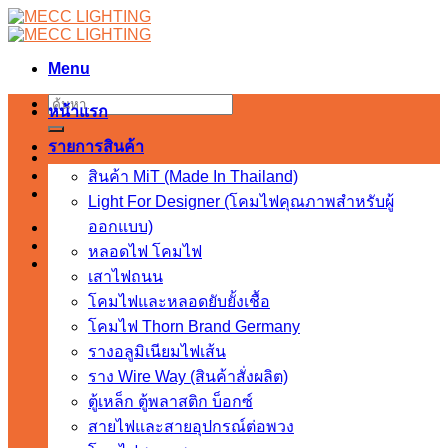
Skip
to
content
Menu
ค้นหา:
หน้าแรก
รายการสินค้า
สินค้า MiT (Made In Thailand)
Light For Designer (โคมไฟคุณภาพสำหรับผู้
ออกแบบ)
หลอดไฟ โคมไฟ
เสาไฟถนน
โคมไฟและหลอดยับยั้งเชื้อ
โคมไฟ Thorn Brand Germany
รางอลูมิเนียมไฟเส้น
ราง Wire Way (สินค้าสั่งผลิต)
ตู้เหล็ก ตู้พลาสติก บ็อกซ์
สายไฟและสายอุปกรณ์ต่อพวง