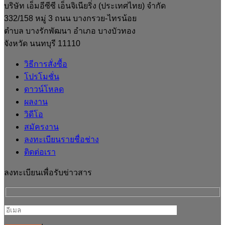
บริษัท เอ็มอีซีซี เอ็นจิเนียริ่ง
(
ประเทศไทย
)
จำกัด
332/158
หมู่
3
ถนน บางกรวย
-
ไทรน้อย
ตำบล บางรักพัฒนา อำเภอ บางบัวทอง
จังหวัด นนทบุรี
11110
วิธีการสั่งซื้อ
โปรโมชั่น
ดาวน์โหลด
ผลงาน
วิดีโอ
สมัครงาน
ลงทะเบียนรายชื่อช่าง
ติดต่อเรา
ลงทะเบียนเพื่อรับข่าวสาร