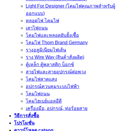
Light For Designer (โคมไฟคุณภาพสำหรับผู้
ออกแบบ)
หลอดไฟ โคมไฟ
เสาไฟถนน
โคมไฟและหลอดยับยั้งเชื้อ
โคมไฟ Thorn Brand Germany
รางอลูมิเนียมไฟเส้น
ราง Wire Way (สินค้าสั่งผลิต)
ตู้เหล็ก ตู้พลาสติก บ็อกซ์
สายไฟและสายอุปกรณ์ต่อพวง
โคมไฟสาดแสง
อุปกรณ์ควบคุมระบบไฟฟ้า
โคมไฟถนน
โคมไฮเบย์แอลอีดี
เครื่องมือ, อุปกรณ์, ท่อร้อยสาย
วิธีการสั่งซื้อ
โปรโมชั่น
ดาวน์โหลด cataog