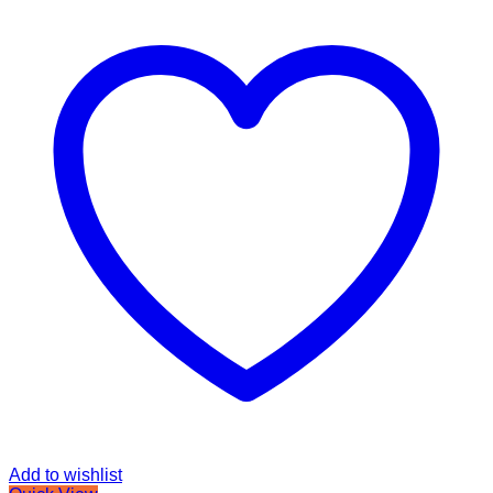
Add to wishlist