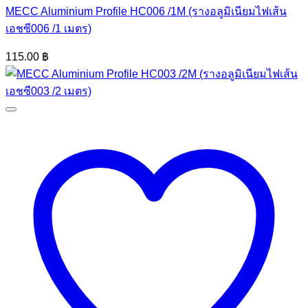
MECC Aluminium Profile HC006 /1M (รางอลูมิเนียมไฟเส้น
เอชซี006 /1 เมตร)
115.00
฿