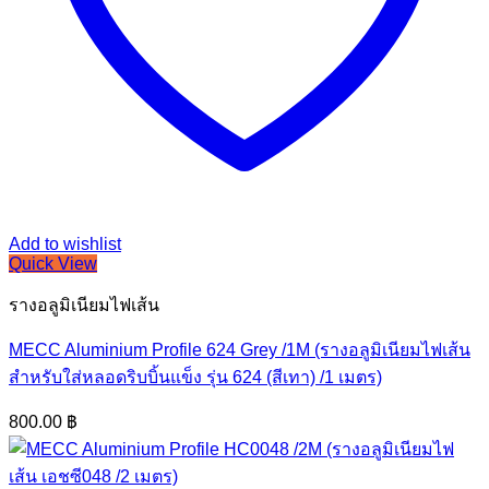
Add to wishlist
Quick View
รางอลูมิเนียมไฟเส้น
MECC Aluminium Profile 624 Grey /1M (รางอลูมิเนียมไฟเส้น
สำหรับใส่หลอดริบบิ้นแข็ง รุ่น 624 (สีเทา) /1 เมตร)
800.00
฿