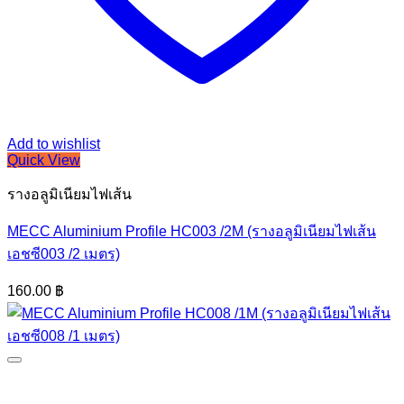
Add to wishlist
Quick View
รางอลูมิเนียมไฟเส้น
MECC Aluminium Profile HC003 /2M (รางอลูมิเนียมไฟเส้น
เอชซี003 /2 เมตร)
160.00
฿