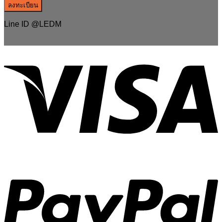
Line ID @LEDM