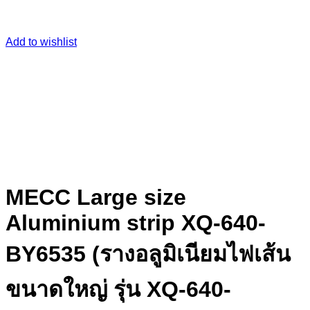
Add to wishlist
MECC Large size
Aluminium strip XQ-640-
BY6535 (รางอลูมิเนียมไฟเส้น
ขนาดใหญ่ รุ่น XQ-640-