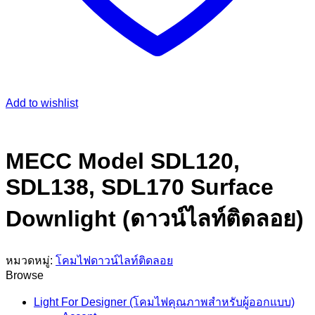
Add to wishlist
MECC Model SDL120,
SDL138, SDL170 Surface
Downlight (ดาวน์ไลท์ติดลอย)
หมวดหมู่:
โคมไฟดาวน์ไลท์ติดลอย
Browse
Light For Designer (โคมไฟคุณภาพสำหรับผู้ออกแบบ)