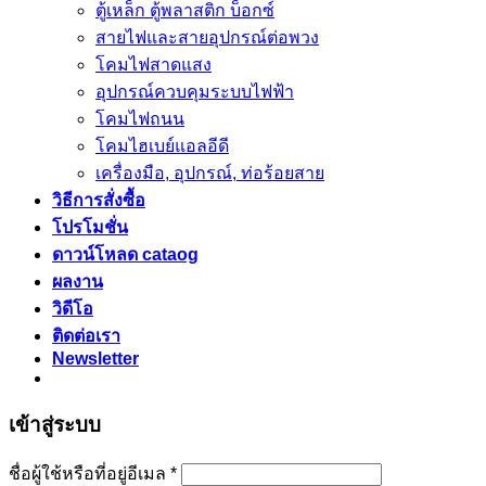
ตู้เหล็ก ตู้พลาสติก บ็อกซ์
สายไฟและสายอุปกรณ์ต่อพวง
โคมไฟสาดแสง
อุปกรณ์ควบคุมระบบไฟฟ้า
โคมไฟถนน
โคมไฮเบย์แอลอีดี
เครื่องมือ, อุปกรณ์, ท่อร้อยสาย
วิธีการสั่งซื้อ
โปรโมชั่น
ดาวน์โหลด cataog
ผลงาน
วิดีโอ
ติดต่อเรา
Newsletter
เข้าสู่ระบบ
ชื่อผู้ใช้หรือที่อยู่อีเมล
*