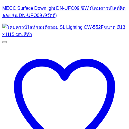
MECC Surface Downlight DN-UFO09 /9W (โคมดาวน์ไลท์ติด
ลอย รุ่น DN-UFO09 /9วัตต์)