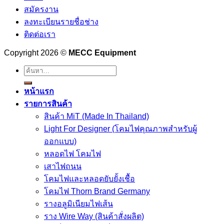
สมัครงาน
ลงทะเบียนรายชื่อช่าง
ติดต่อเรา
Copyright 2026 ©
MECC Equipment
ค้นหา:
หน้าแรก
รายการสินค้า
สินค้า MiT (Made In Thailand)
Light For Designer (โคมไฟคุณภาพสำหรับผู้
ออกแบบ)
หลอดไฟ โคมไฟ
เสาไฟถนน
โคมไฟและหลอดยับยั้งเชื้อ
โคมไฟ Thorn Brand Germany
รางอลูมิเนียมไฟเส้น
ราง Wire Way (สินค้าสั่งผลิต)