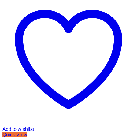
Add to wishlist
Quick View