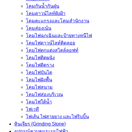
โคมกันน้ำกันฝุ่น
โคมดาวน์ไลท์ฝังฝ้า
โคมตะแกรงและโคมสำนักงาน
โคมส่องเน้น
โคมไฟฉุกเฉินและป้ายทางหนีไฟ
โคมไฟดาวน์ไลท์ติดลอย
โคมไฟตกแต่งสไตล์ลอฟท์
โคมไฟติดผนัง
โคมไฟติดราง
โคมไฟบันได
โคมไฟฝังพื้น
โคมไฟสนาม
โคมไฟส่องบริเวณ
โคมไฟใต้น้ำ
ไฟเวที
ไฟเส้น ไฟสายยาง และไฟริบบิ้น
หินเจียร (Grinding Stone)
อุปกรณ์ควบคุมระบบไฟฟ้า