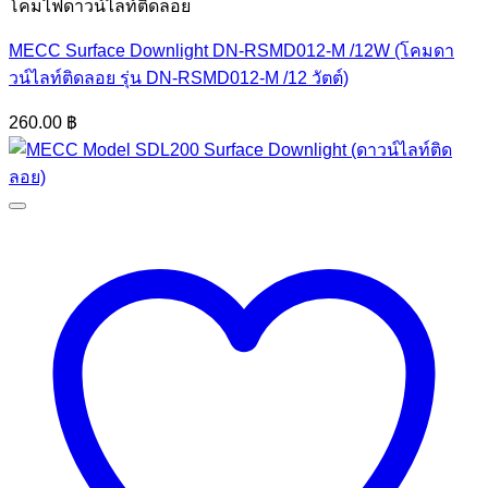
โคมไฟดาวน์ไลท์ติดลอย
MECC Surface Downlight DN-RSMD012-M /12W (โคมดา
วน์ไลท์ติดลอย รุ่น DN-RSMD012-M /12 วัตต์)
260.00
฿