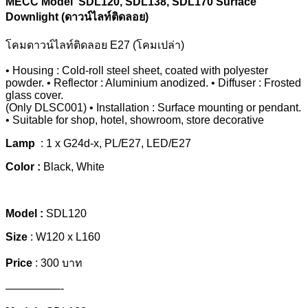
MECC Model SDL120, SDL138, SDL170 Surface
Downlight (ดาวน์ไลท์ติดลอย)
โคมดาวน์ไลท์ติดลอย E27 (โคมเปล่า)
• Housing : Cold-roll steel sheet, coated with polyester
powder. • Reflector : Aluminium anodized. • Diffuser : Frosted
glass cover.
(Only DLSC001) • Installation : Surface mounting or pendant.
• Suitable for shop, hotel, showroom, store decorative
Lamp
: 1 x G24d-x, PL/E27, LED/E27
Color :
Black, White
Model :
SDL120
Size
: W120 x L160
Price
: 300 บาท
—————-