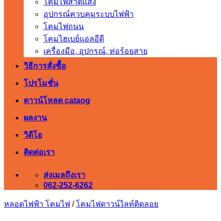
โคมไฟสาดแสง
อุปกรณ์ควบคุมระบบไฟฟ้า
โคมไฟถนน
โคมไฮเบย์แอลอีดี
เครื่องมือ, อุปกรณ์, ท่อร้อยสาย
วิธีการสั่งซื้อ
โปรโมชั่น
ดาวน์โหลด cataog
ผลงาน
วิดีโอ
ติดต่อเรา
ส่งเมลถึงเรา
062-252-6262
หลอดไฟฟ้า โคมไฟ
/
โคมไฟดาวน์ไลท์ติดลอย