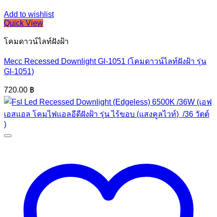
Add to wishlist
Quick View
โคมดาวน์ไลท์ฝังฝ้า
Mecc Recessed Downlight Gl-1051 (โคมดาวน์ไลท์ฝังฝ้า รุ่น
Gl-1051)
720.00
฿