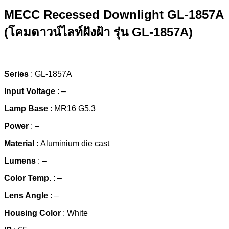
MECC Recessed Downlight GL-1857A
(โคมดาวน์ไลท์ฝังฝ้า รุ่น GL-1857A)
Series
: GL-1857A
Input Voltage
: –
Lamp
Base
: MR16 G5.3
Power
: –
Material :
Aluminium die cast
Lumens
: –
Color Temp
. : –
Lens Angle
: –
Housing Color
: White