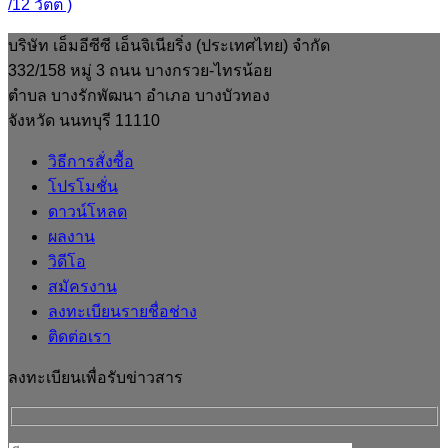
/12 วัตต์ )
บริษัท เอ็มอีซีซี เอ็นจิเนียริ่ง
(
ประเทศไทย
)
จำกัด
332/158
หมู่
3
ถนน บางกรวย
-
ไทรน้อย
ตำบล บางรักพัฒนา อำเภอ บางบัวทอง
จังหวัด นนทบุรี
11110
วิธีการสั่งซื้อ
โปรโมชั่น
ดาวน์โหลด
ผลงาน
วิดีโอ
สมัครงาน
ลงทะเบียนรายชื่อช่าง
ติดต่อเรา
ลงทะเบียนเพื่อรับข่าวสาร