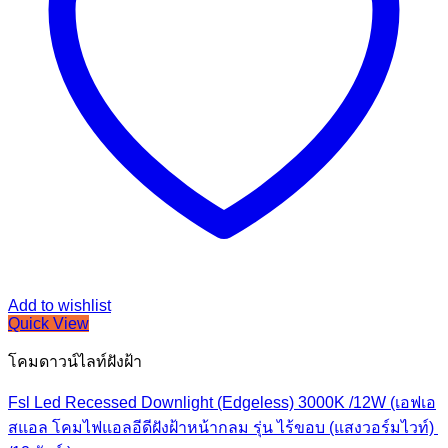
Add to wishlist
Quick View
โคมดาวน์ไลท์ฝังฝ้า
Fsl Led Recessed Downlight (Edgeless) 3000K /12W (เอฟเอ
สแอล โคมไฟแอลอีดีฝังฝ้าหน้ากลม รุ่น ไร้ขอบ (แสงวอร์มไวท์)