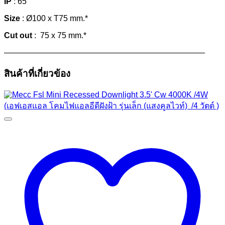
IP
: 65
Size
: Ø100 x T75 mm.*
Cut out
: 75 x 75 mm.*
—————————————————————————
สินค้าที่เกี่ยวข้อง