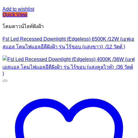
Add to wishlist
Quick View
โคมดาวน์ไลท์ฝังฝ้า
Fsl Led Recessed Downlight (Edgeless) 6500K /12W (เอฟเอ
สแอล โคมไฟแอลอีดีฝังฝ้า รุ่น ไร้ขอบ (แสงขาว) /12 วัตต์ )