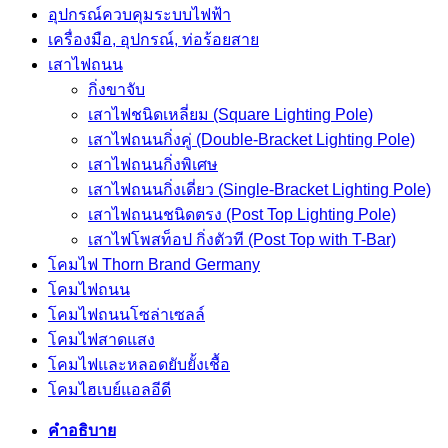
อุปกรณ์ควบคุมระบบไฟฟ้า
เครื่องมือ, อุปกรณ์, ท่อร้อยสาย
เสาไฟถนน
กิ่งขาจับ
เสาไฟชนิดเหลี่ยม (Square Lighting Pole)
เสาไฟถนนกิ่งคู่ (Double-Bracket Lighting Pole)
เสาไฟถนนกิ่งพิเศษ
เสาไฟถนนกิ่งเดี่ยว (Single-Bracket Lighting Pole)
เสาไฟถนนชนิดตรง (Post Top Lighting Pole)
เสาไฟโพสท็อป กิ่งตัวที (Post Top with T-Bar)
โคมไฟ Thorn Brand Germany
โคมไฟถนน
โคมไฟถนนโซล่าเซลล์
โคมไฟสาดแสง
โคมไฟและหลอดยับยั้งเชื้อ
โคมไฮเบย์แอลอีดี
คำอธิบาย