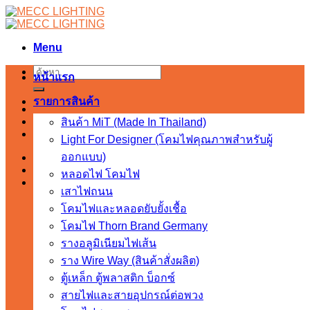
Skip
to
content
Menu
ค้นหา:
หน้าแรก
รายการสินค้า
สินค้า MiT (Made In Thailand)
Light For Designer (โคมไฟคุณภาพสำหรับผู้
ออกแบบ)
หลอดไฟ โคมไฟ
เสาไฟถนน
โคมไฟและหลอดยับยั้งเชื้อ
โคมไฟ Thorn Brand Germany
รางอลูมิเนียมไฟเส้น
ราง Wire Way (สินค้าสั่งผลิต)
ตู้เหล็ก ตู้พลาสติก บ็อกซ์
สายไฟและสายอุปกรณ์ต่อพวง