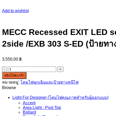
Add to wishlist
MECC Recessed EXIT LED sel
2side /EXB 303 S-ED (ป้ายทางห
3,550.00
฿
จำนวน
MECC
หยิบใส่ตะกร้า
Recessed
หมวดหมู่:
โคมไฟฉุกเฉินและป้ายทางหนีไฟ
EXIT
Browse
LED
self-
Light For Designer (โคมไฟคุณภาพสำหรับผู้ออกแบบ)
contained
Exit
Accent
Sign
Area Light - Post Top
LED
Bollard