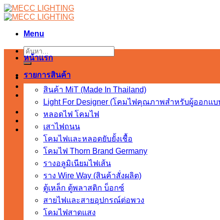
Skip
to
content
Menu
ค้นหา:
หน้าแรก
รายการสินค้า
สินค้า MiT (Made In Thailand)
Light For Designer (โคมไฟคุณภาพสำหรับผู้ออกแบ
หลอดไฟ โคมไฟ
เสาไฟถนน
โคมไฟและหลอดยับยั้งเชื้อ
โคมไฟ Thorn Brand Germany
รางอลูมิเนียมไฟเส้น
ราง Wire Way (สินค้าสั่งผลิต)
ตู้เหล็ก ตู้พลาสติก บ็อกซ์
สายไฟและสายอุปกรณ์ต่อพวง
โคมไฟสาดแสง