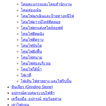
โคมตะแกรงและโคมสำนักงาน
รุ่น
EXB
โคมส่องเน้น
303
โคมไฟฉุกเฉินและป้ายทางหนีไฟ
S-
โคมไฟดาวน์ไลท์ติดลอย
ED)
โคมไฟตกแต่งสไตล์ลอฟท์
ชิ้น
โคมไฟติดผนัง
โคมไฟติดราง
โคมไฟบันได
โคมไฟฝังพื้น
โคมไฟสนาม
โคมไฟส่องบริเวณ
โคมไฟใต้น้ำ
ไฟเวที
ไฟเส้น ไฟสายยาง และไฟริบบิ้น
หินเจียร (Grinding Stone)
อุปกรณ์ควบคุมระบบไฟฟ้า
เครื่องมือ, อุปกรณ์, ท่อร้อยสาย
เสาไฟถนน