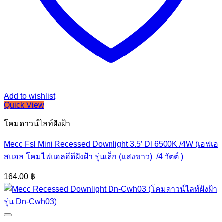
Add to wishlist
Quick View
โคมดาวน์ไลท์ฝังฝ้า
Mecc Fsl Mini Recessed Downlight 3.5′ Dl 6500K /4W (เอฟเอ
สแอล โคมไฟแอลอีดีฝังฝ้า รุ่นเล็ก (แสงขาว) /4 วัตต์ )
164.00
฿