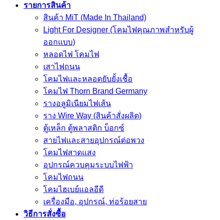
รายการสินค้า
สินค้า MiT (Made In Thailand)
Light For Designer (โคมไฟคุณภาพสำหรับผู้
ออกแบบ)
หลอดไฟ โคมไฟ
เสาไฟถนน
โคมไฟและหลอดยับยั้งเชื้อ
โคมไฟ Thorn Brand Germany
รางอลูมิเนียมไฟเส้น
ราง Wire Way (สินค้าสั่งผลิต)
ตู้เหล็ก ตู้พลาสติก บ็อกซ์
สายไฟและสายอุปกรณ์ต่อพวง
โคมไฟสาดแสง
อุปกรณ์ควบคุมระบบไฟฟ้า
โคมไฟถนน
โคมไฮเบย์แอลอีดี
เครื่องมือ, อุปกรณ์, ท่อร้อยสาย
วิธีการสั่งซื้อ