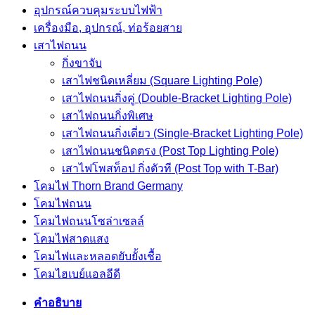
อุปกรณ์ควบคุมระบบไฟฟ้า
เครื่องมือ, อุปกรณ์, ท่อร้อยสาย
เสาไฟถนน
กิ่งขาจับ
เสาไฟชนิดเหลี่ยม (Square Lighting Pole)
เสาไฟถนนกิ่งคู่ (Double-Bracket Lighting Pole)
เสาไฟถนนกิ่งพิเศษ
เสาไฟถนนกิ่งเดี่ยว (Single-Bracket Lighting Pole)
เสาไฟถนนชนิดตรง (Post Top Lighting Pole)
เสาไฟโพสท็อป กิ่งตัวที (Post Top with T-Bar)
โคมไฟ Thorn Brand Germany
โคมไฟถนน
โคมไฟถนนโซล่าเซลล์
โคมไฟสาดแสง
โคมไฟและหลอดยับยั้งเชื้อ
โคมไฮเบย์แอลอีดี
คำอธิบาย