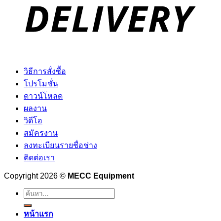
วิธีการสั่งซื้อ
โปรโมชั่น
ดาวน์โหลด
ผลงาน
วิดีโอ
สมัครงาน
ลงทะเบียนรายชื่อช่าง
ติดต่อเรา
Copyright 2026 ©
MECC Equipment
ค้นหา:
หน้าแรก