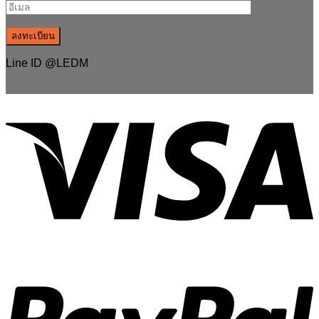
Line ID @LEDM