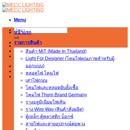
Skip
to
content
Menu
ค้นหา:
หน้าแรก
รายการสินค้า
สินค้า MiT (Made In Thailand)
Light For Designer (โคมไฟคุณภาพสำหรับผู้
ออกแบบ)
หลอดไฟ โคมไฟ
เสาไฟถนน
โคมไฟและหลอดยับยั้งเชื้อ
โคมไฟ Thorn Brand Germany
รางอลูมิเนียมไฟเส้น
ราง Wire Way (สินค้าสั่งผลิต)
ตู้เหล็ก ตู้พลาสติก บ็อกซ์
สายไฟและสายอุปกรณ์ต่อพวง