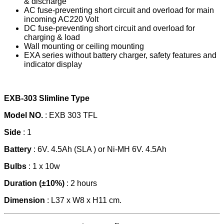
& discharge
AC fuse-preventing short circuit and overload for main
incoming AC220 Volt
DC fuse-preventing short circuit and overload for
charging & load
Wall mounting or ceiling mounting
EXA series without battery charger, safety features and
indicator display
EXB-303 Slimline Type
Model NO.
: EXB 303 TFL
Side
: 1
Battery
: 6V. 4.5Ah (SLA ) or Ni-MH 6V. 4.5Ah
Bulbs
: 1 x 10w
Duration (±10%)
: 2 hours
Dimension
: L37 x W8 x H11 cm.