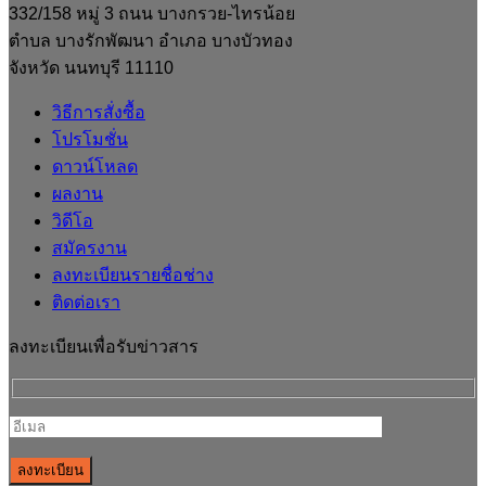
332/158
หมู่
3
ถนน บางกรวย
-
ไทรน้อย
ตำบล บางรักพัฒนา อำเภอ บางบัวทอง
จังหวัด นนทบุรี
11110
วิธีการสั่งซื้อ
โปรโมชั่น
ดาวน์โหลด
ผลงาน
วิดีโอ
สมัครงาน
ลงทะเบียนรายชื่อช่าง
ติดต่อเรา
ลงทะเบียนเพื่อรับข่าวสาร