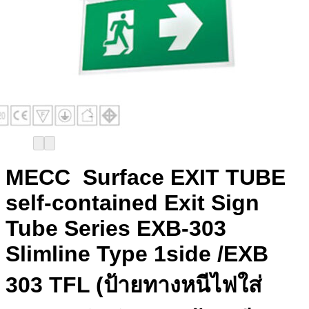
MECC Surface EXIT TUBE
self-contained Exit Sign
Tube Series EXB-303
Slimline Type 1side /EXB
303 TFL (ป้ายทางหนีไฟใส่