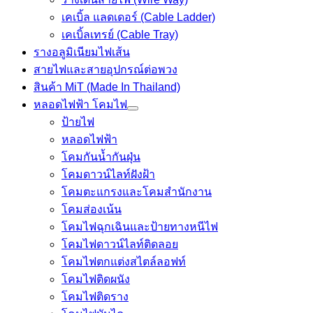
เคเบิ้ล แลดเดอร์ (Cable Ladder)
เคเบิ้ลเทรย์ (Cable Tray)
รางอลูมิเนียมไฟเส้น
สายไฟและสายอุปกรณ์ต่อพวง
สินค้า MiT (Made In Thailand)
หลอดไฟฟ้า โคมไฟ
ป้ายไฟ
หลอดไฟฟ้า
โคมกันน้ำกันฝุ่น
โคมดาวน์ไลท์ฝังฝ้า
โคมตะแกรงและโคมสำนักงาน
โคมส่องเน้น
โคมไฟฉุกเฉินและป้ายทางหนีไฟ
โคมไฟดาวน์ไลท์ติดลอย
โคมไฟตกแต่งสไตล์ลอฟท์
โคมไฟติดผนัง
โคมไฟติดราง