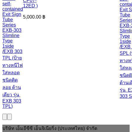
CP07-
self-
conta
12ED )
contained
Exit 
Exit Sign
Tube
5,000.00
฿
Tube
Serie
Series
EXB-
EXB-303
Sliml
Slimline
Type
Type
1side
1side
/EXB
/EXB 303
SPL (
TPL (ป้าย
ทางห
ทางหนีไฟ
ใส่ห
ใส่หลอด
ชนิดฝั
ชนิดติด
ด้านเด
ลอย ด้าน
รุ่น 
เดียว รุ่น
303 S
EXB 303
TPL)
บริษัท เอ็มอีซีซี เอ็นจิเนียริ่ง
(
ประเทศไทย
)
จำกัด