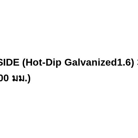
 (Hot-Dip Galvanized1.6) 3
00 มม.)