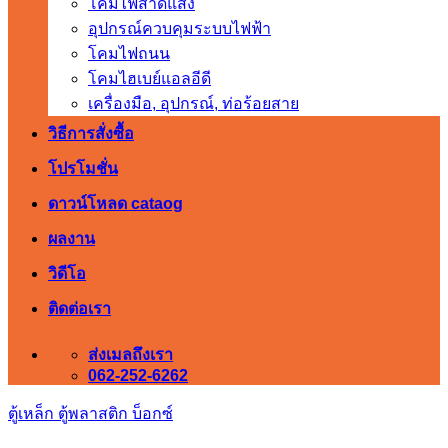
โคมไฟสาดแสง
อุปกรณ์ควบคุมระบบไฟฟ้า
โคมไฟถนน
โคมไฮเบย์แอลอีดี
เครื่องมือ, อุปกรณ์, ท่อร้อยสาย
วิธีการสั่งซื้อ
โปรโมชั่น
ดาวน์โหลด cataog
ผลงาน
วิดีโอ
ติดต่อเรา
ส่งเมลถึงเรา
062-252-6262
ตู้เหล็ก ตู้พลาสติก บ็อกซ์