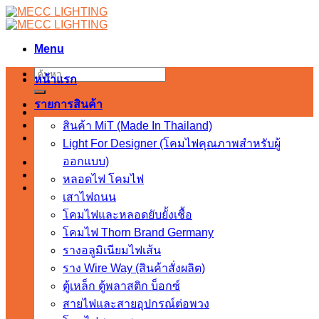
Skip
to
content
Menu
ค้นหา:
หน้าแรก
รายการสินค้า
สินค้า MiT (Made In Thailand)
Light For Designer (โคมไฟคุณภาพสำหรับผู้
ออกแบบ)
หลอดไฟ โคมไฟ
เสาไฟถนน
โคมไฟและหลอดยับยั้งเชื้อ
โคมไฟ Thorn Brand Germany
รางอลูมิเนียมไฟเส้น
ราง Wire Way (สินค้าสั่งผลิต)
ตู้เหล็ก ตู้พลาสติก บ็อกซ์
สายไฟและสายอุปกรณ์ต่อพวง