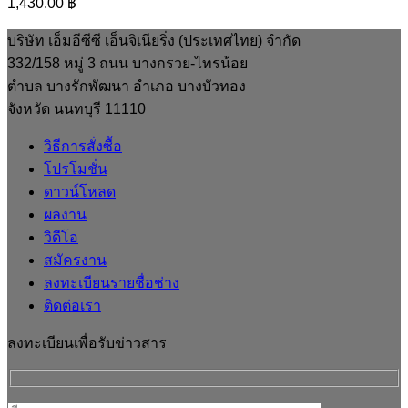
1,430.00
฿
บริษัท เอ็มอีซีซี เอ็นจิเนียริ่ง
(
ประเทศไทย
)
จำกัด
332/158
หมู่
3
ถนน บางกรวย
-
ไทรน้อย
ตำบล บางรักพัฒนา อำเภอ บางบัวทอง
จังหวัด นนทบุรี
11110
วิธีการสั่งซื้อ
โปรโมชั่น
ดาวน์โหลด
ผลงาน
วิดีโอ
สมัครงาน
ลงทะเบียนรายชื่อช่าง
ติดต่อเรา
ลงทะเบียนเพื่อรับข่าวสาร