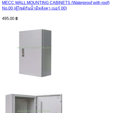
MECC WALL MOUNTING CABINETS (Waterproof with roof)
No.00 (ตู้ไซด์กันน้ำมีหลังคา เบอร์ 00)
495.00
฿