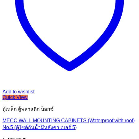
Add to wishlist
Quick View
ตู้เหล็ก ตู้พลาสติก บ็อกซ์
MECC WALL MOUNTING CABINETS (Waterproof with roof)
No.5 (ตู้ไซด์กันน้ำมีหลังคา เบอร์ 5)