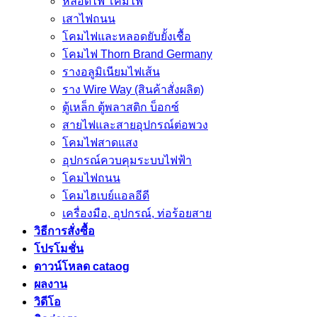
หลอดไฟ โคมไฟ
เสาไฟถนน
โคมไฟและหลอดยับยั้งเชื้อ
โคมไฟ Thorn Brand Germany
รางอลูมิเนียมไฟเส้น
ราง Wire Way (สินค้าสั่งผลิต)
ตู้เหล็ก ตู้พลาสติก บ็อกซ์
สายไฟและสายอุปกรณ์ต่อพวง
โคมไฟสาดแสง
อุปกรณ์ควบคุมระบบไฟฟ้า
โคมไฟถนน
โคมไฮเบย์แอลอีดี
เครื่องมือ, อุปกรณ์, ท่อร้อยสาย
วิธีการสั่งซื้อ
โปรโมชั่น
ดาวน์โหลด cataog
ผลงาน
วิดีโอ