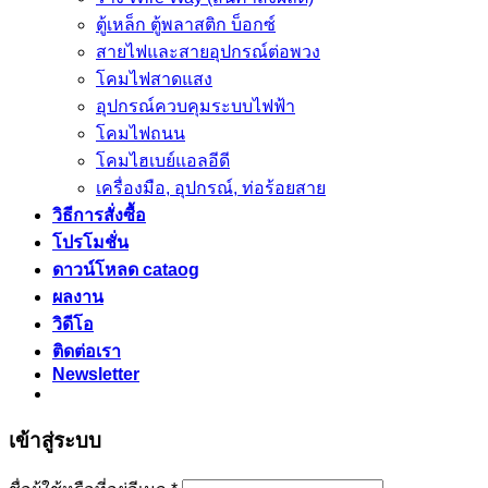
ตู้เหล็ก ตู้พลาสติก บ็อกซ์
สายไฟและสายอุปกรณ์ต่อพวง
โคมไฟสาดแสง
อุปกรณ์ควบคุมระบบไฟฟ้า
โคมไฟถนน
โคมไฮเบย์แอลอีดี
เครื่องมือ, อุปกรณ์, ท่อร้อยสาย
วิธีการสั่งซื้อ
โปรโมชั่น
ดาวน์โหลด cataog
ผลงาน
วิดีโอ
ติดต่อเรา
Newsletter
เข้าสู่ระบบ