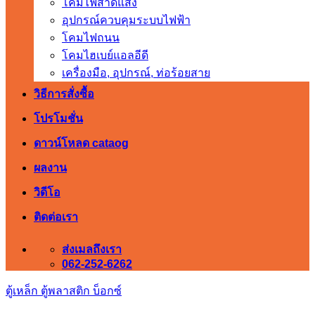
โคมไฟสาดแสง
อุปกรณ์ควบคุมระบบไฟฟ้า
โคมไฟถนน
โคมไฮเบย์แอลอีดี
เครื่องมือ, อุปกรณ์, ท่อร้อยสาย
วิธีการสั่งซื้อ
โปรโมชั่น
ดาวน์โหลด cataog
ผลงาน
วิดีโอ
ติดต่อเรา
ส่งเมลถึงเรา
062-252-6262
ตู้เหล็ก ตู้พลาสติก บ็อกซ์