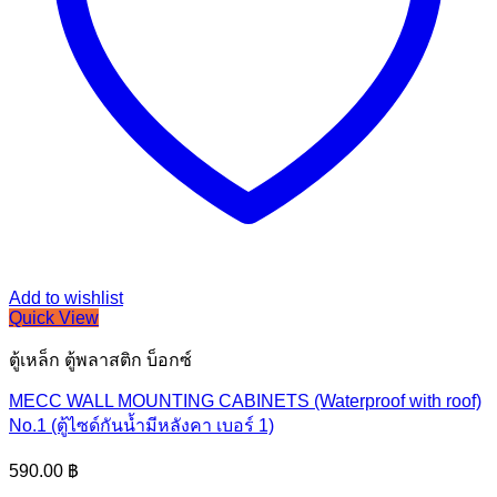
Add to wishlist
Quick View
ตู้เหล็ก ตู้พลาสติก บ็อกซ์
MECC WALL MOUNTING CABINETS (Waterproof with roof)
No.1 (ตู้ไซด์กันน้ำมีหลังคา เบอร์ 1)
590.00
฿