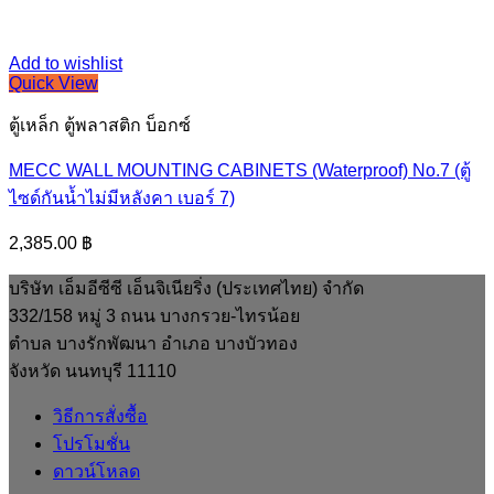
Add to wishlist
Quick View
ตู้เหล็ก ตู้พลาสติก บ็อกซ์
MECC WALL MOUNTING CABINETS (Waterproof) No.7 (ตู้
ไซด์กันน้ำไม่มีหลังคา เบอร์ 7)
2,385.00
฿
บริษัท เอ็มอีซีซี เอ็นจิเนียริ่ง
(
ประเทศไทย
)
จำกัด
332/158
หมู่
3
ถนน บางกรวย
-
ไทรน้อย
ตำบล บางรักพัฒนา อำเภอ บางบัวทอง
จังหวัด นนทบุรี
11110
วิธีการสั่งซื้อ
โปรโมชั่น
ดาวน์โหลด