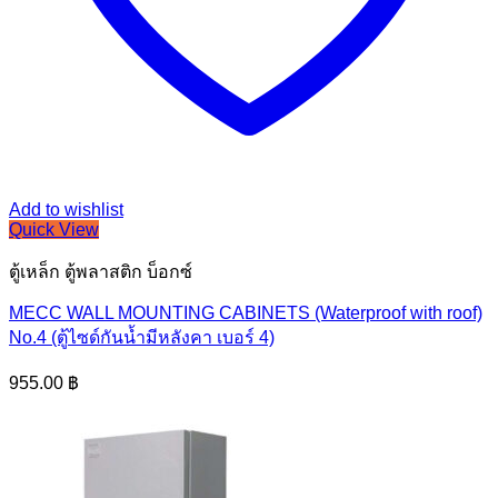
Add to wishlist
Quick View
ตู้เหล็ก ตู้พลาสติก บ็อกซ์
MECC WALL MOUNTING CABINETS (Waterproof with roof)
No.4 (ตู้ไซด์กันน้ำมีหลังคา เบอร์ 4)
955.00
฿