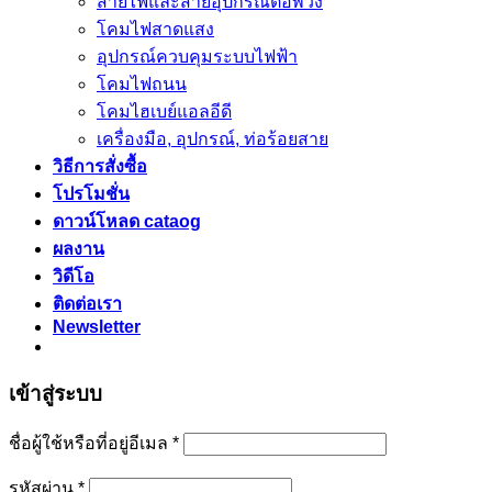
สายไฟและสายอุปกรณ์ต่อพวง
โคมไฟสาดแสง
อุปกรณ์ควบคุมระบบไฟฟ้า
โคมไฟถนน
โคมไฮเบย์แอลอีดี
เครื่องมือ, อุปกรณ์, ท่อร้อยสาย
วิธีการสั่งซื้อ
โปรโมชั่น
ดาวน์โหลด cataog
ผลงาน
วิดีโอ
ติดต่อเรา
Newsletter
เข้าสู่ระบบ
ชื่อผู้ใช้หรือที่อยู่อีเมล
*
รหัสผ่าน
*