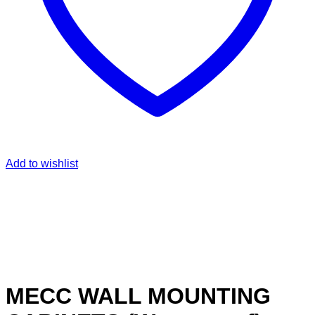
Add to wishlist
MECC WALL MOUNTING