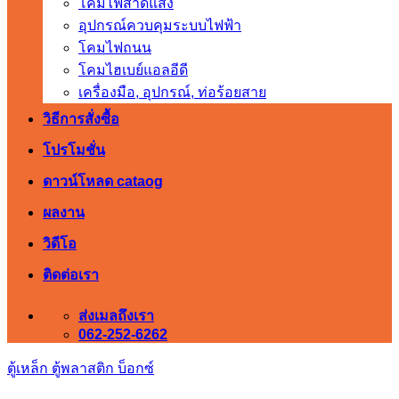
โคมไฟสาดแสง
อุปกรณ์ควบคุมระบบไฟฟ้า
โคมไฟถนน
โคมไฮเบย์แอลอีดี
เครื่องมือ, อุปกรณ์, ท่อร้อยสาย
วิธีการสั่งซื้อ
โปรโมชั่น
ดาวน์โหลด cataog
ผลงาน
วิดีโอ
ติดต่อเรา
ส่งเมลถึงเรา
062-252-6262
ตู้เหล็ก ตู้พลาสติก บ็อกซ์