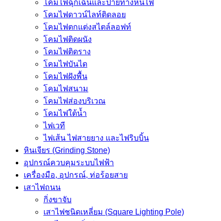
โคมไฟฉุกเฉินและป้ายทางหนีไฟ
โคมไฟดาวน์ไลท์ติดลอย
โคมไฟตกแต่งสไตล์ลอฟท์
โคมไฟติดผนัง
โคมไฟติดราง
โคมไฟบันได
โคมไฟฝังพื้น
โคมไฟสนาม
โคมไฟส่องบริเวณ
โคมไฟใต้น้ำ
ไฟเวที
ไฟเส้น ไฟสายยาง และไฟริบบิ้น
หินเจียร (Grinding Stone)
อุปกรณ์ควบคุมระบบไฟฟ้า
เครื่องมือ, อุปกรณ์, ท่อร้อยสาย
เสาไฟถนน
กิ่งขาจับ
เสาไฟชนิดเหลี่ยม (Square Lighting Pole)