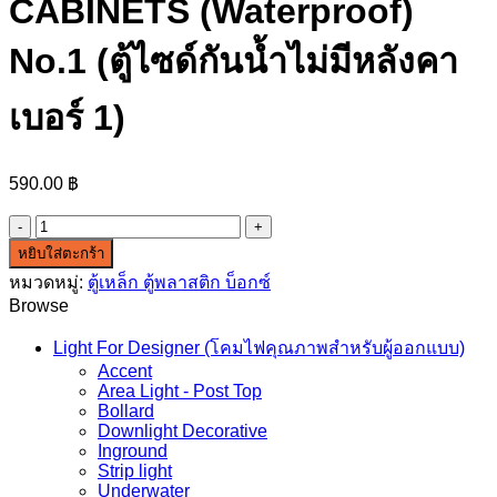
CABINETS (Waterproof)
No.1 (ตู้ไซด์กันน้ำไม่มีหลังคา
เบอร์ 1)
590.00
฿
จำนวน
MECC
หยิบใส่ตะกร้า
WALL
หมวดหมู่:
ตู้เหล็ก ตู้พลาสติก บ็อกซ์
MOUNTING
Browse
CABINETS
(Waterproof)
Light For Designer (โคมไฟคุณภาพสำหรับผู้ออกแบบ)
No.1
Accent
(ตู้
Area Light - Post Top
ไซด์
Bollard
กัน
Downlight Decorative
Inground
น้ำ
Strip light
ไม่มี
Underwater