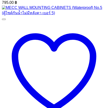
795.00
฿