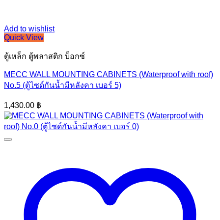
Add to wishlist
Quick View
ตู้เหล็ก ตู้พลาสติก บ็อกซ์
MECC WALL MOUNTING CABINETS (Waterproof with roof)
No.5 (ตู้ไซด์กันน้ำมีหลังคา เบอร์ 5)
1,430.00
฿