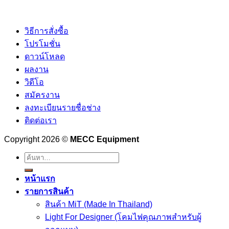
วิธีการสั่งซื้อ
โปรโมชั่น
ดาวน์โหลด
ผลงาน
วิดีโอ
สมัครงาน
ลงทะเบียนรายชื่อช่าง
ติดต่อเรา
Copyright 2026 ©
MECC Equipment
ค้นหา:
หน้าแรก
รายการสินค้า
สินค้า MiT (Made In Thailand)
Light For Designer (โคมไฟคุณภาพสำหรับผู้