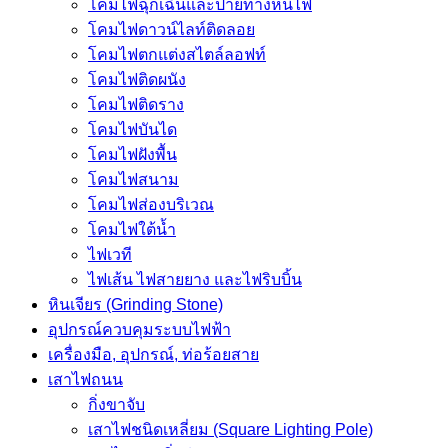
โคมไฟฉุกเฉินและป้ายทางหนีไฟ
โคมไฟดาวน์ไลท์ติดลอย
โคมไฟตกแต่งสไตล์ลอฟท์
โคมไฟติดผนัง
โคมไฟติดราง
โคมไฟบันได
โคมไฟฝังพื้น
โคมไฟสนาม
โคมไฟส่องบริเวณ
โคมไฟใต้น้ำ
ไฟเวที
ไฟเส้น ไฟสายยาง และไฟริบบิ้น
หินเจียร (Grinding Stone)
อุปกรณ์ควบคุมระบบไฟฟ้า
เครื่องมือ, อุปกรณ์, ท่อร้อยสาย
เสาไฟถนน
กิ่งขาจับ
เสาไฟชนิดเหลี่ยม (Square Lighting Pole)