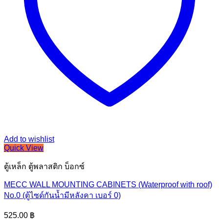
Add to wishlist
Quick View
ตู้เหล็ก ตู้พลาสติก บ็อกซ์
MECC WALL MOUNTING CABINETS (Waterproof with roof)
No.0 (ตู้ไซด์กันน้ำมีหลังคา เบอร์ 0)
525.00
฿