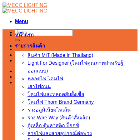
Skip
to
content
Menu
ค้นหา:
หน้าแรก
รายการสินค้า
สินค้า MiT (Made In Thailand)
Light For Designer (โคมไฟคุณภาพสำหรับผู้
ออกแบบ)
หลอดไฟ โคมไฟ
เสาไฟถนน
โคมไฟและหลอดยับยั้งเชื้อ
โคมไฟ Thorn Brand Germany
รางอลูมิเนียมไฟเส้น
ราง Wire Way (สินค้าสั่งผลิต)
ตู้เหล็ก ตู้พลาสติก บ็อกซ์
สายไฟและสายอุปกรณ์ต่อพวง