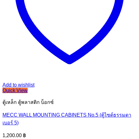
Add to wishlist
Quick View
ตู้เหล็ก ตู้พลาสติก บ็อกซ์
MECC WALL MOUNTING CABINETS No.5 (ตู้ไซด์ธรรมดา
เบอร์ 5)
1,200.00
฿