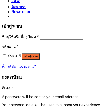
วิดีโอ
ติดต่อเรา
Newsletter
เข้าสู่ระบบ
ชื่อผู้ใช้หรือที่อยู่อีเมล
*
รหัสผ่าน
*
จำฉันไว้
เข้าสู่ระบบ
ลืมรหัสผ่านของคุณ?
ลงทะเบียน
อีเมล
*
A password will be sent to your email address.
Your personal data will be used to support your experience