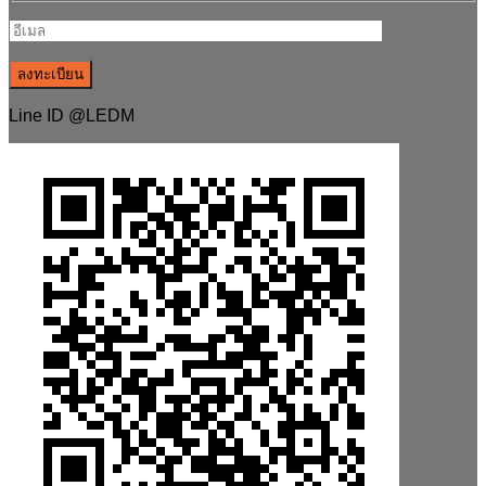
Line ID @LEDM