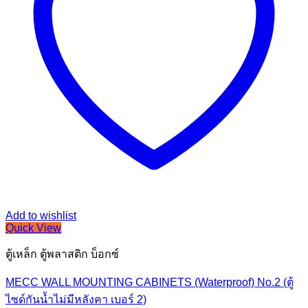
Add to wishlist
Quick View
ตู้เหล็ก ตู้พลาสติก บ็อกซ์
MECC WALL MOUNTING CABINETS (Waterproof) No.2 (ตู้
ไซด์กันน้ำไม่มีหลังคา เบอร์ 2)