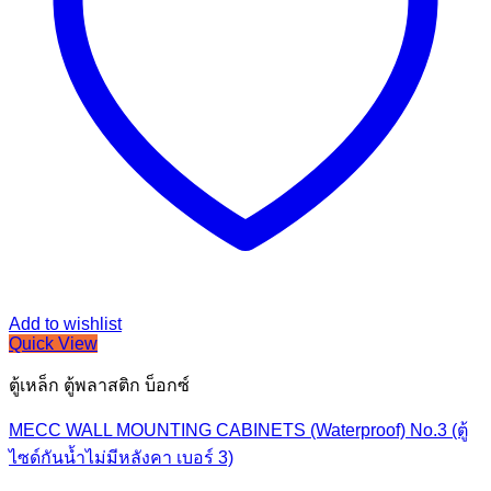
Add to wishlist
Quick View
ตู้เหล็ก ตู้พลาสติก บ็อกซ์
MECC WALL MOUNTING CABINETS (Waterproof) No.3 (ตู้
ไซด์กันน้ำไม่มีหลังคา เบอร์ 3)