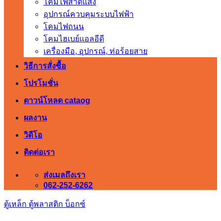
โคมไฟสาดแสง
อุปกรณ์ควบคุมระบบไฟฟ้า
โคมไฟถนน
โคมไฮเบย์แอลอีดี
เครื่องมือ, อุปกรณ์, ท่อร้อยสาย
วิธีการสั่งซื้อ
โปรโมชั่น
ดาวน์โหลด cataog
ผลงาน
วิดีโอ
ติดต่อเรา
ส่งเมลถึงเรา
062-252-6262
ตู้เหล็ก ตู้พลาสติก บ็อกซ์