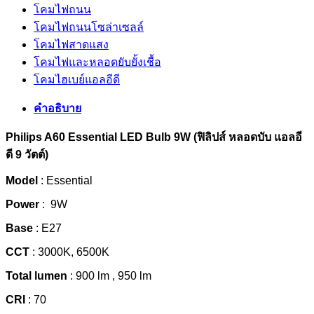
โคมไฟถนน
โคมไฟถนนโซล่าเซลล์
โคมไฟสาดแสง
โคมไฟและหลอดยับยั้งเชื้อ
โคมไฮเบย์แอลอีดี
คำอธิบาย
Philips A60 Essential LED Bulb 9W (ฟิลิปส์ หลอดบับ แอลอี
ดี 9 วัตต์)
Model
: Essential
Power
: 9W
Base
: E27
CCT
: 3000K, 6500K
Total lumen
: 900 lm , 950 lm
CRI
: 70