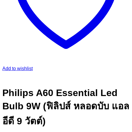
Add to wishlist
Philips A60 Essential Led
Bulb 9W (ฟิลิปส์ หลอดบับ แอล
อีดี 9 วัตต์)