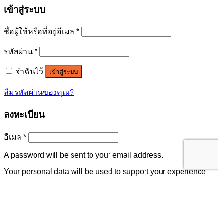
เข้าสู่ระบบ
ชื่อผู้ใช้หรือที่อยู่อีเมล
*
รหัสผ่าน
*
จำฉันไว้
เข้าสู่ระบบ
ลืมรหัสผ่านของคุณ?
ลงทะเบียน
อีเมล
*
A password will be sent to your email address.
Your personal data will be used to support your experience
throughout this website, to manage access to your account,
and for other purposes described in our
นโยบายความเป็น
ส่วนตัว
.