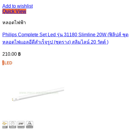
Add to wishlist
Quick View
หลอดไฟฟ้า
Philips Complete Set Led รุ่น 31180 Slimline 20W (ฟิลิปส์ ชุด
หลอดไฟแอลอีดีสำเร็จรูป (ชุดราง) สลิมไลน์ 20 วัตต์ )
210.00
฿