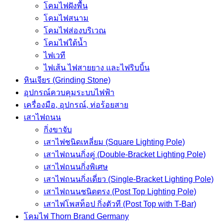
โคมไฟฝังพื้น
โคมไฟสนาม
โคมไฟส่องบริเวณ
โคมไฟใต้น้ำ
ไฟเวที
ไฟเส้น ไฟสายยาง และไฟริบบิ้น
หินเจียร (Grinding Stone)
อุปกรณ์ควบคุมระบบไฟฟ้า
เครื่องมือ, อุปกรณ์, ท่อร้อยสาย
เสาไฟถนน
กิ่งขาจับ
เสาไฟชนิดเหลี่ยม (Square Lighting Pole)
เสาไฟถนนกิ่งคู่ (Double-Bracket Lighting Pole)
เสาไฟถนนกิ่งพิเศษ
เสาไฟถนนกิ่งเดี่ยว (Single-Bracket Lighting Pole)
เสาไฟถนนชนิดตรง (Post Top Lighting Pole)
เสาไฟโพสท็อป กิ่งตัวที (Post Top with T-Bar)
โคมไฟ Thorn Brand Germany