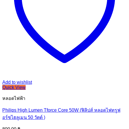
Add to wishlist
Quick View
หลอดไฟฟ้า
Philips High Lumen Tforce Core 50W (ฟิลิปส์ หลอดไฟทรูฟ
อร์ซไฮลูเมน 50 วัตต์ )