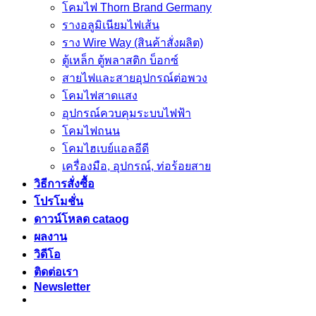
โคมไฟ Thorn Brand Germany
รางอลูมิเนียมไฟเส้น
ราง Wire Way (สินค้าสั่งผลิต)
ตู้เหล็ก ตู้พลาสติก บ็อกซ์
สายไฟและสายอุปกรณ์ต่อพวง
โคมไฟสาดแสง
อุปกรณ์ควบคุมระบบไฟฟ้า
โคมไฟถนน
โคมไฮเบย์แอลอีดี
เครื่องมือ, อุปกรณ์, ท่อร้อยสาย
วิธีการสั่งซื้อ
โปรโมชั่น
ดาวน์โหลด cataog
ผลงาน
วิดีโอ
ติดต่อเรา
Newsletter