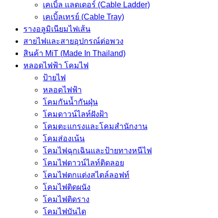
เคเบิ้ล แลดเดอร์ (Cable Ladder)
ชิ้น
เคเบิ้ลเทรย์ (Cable Tray)
รางอลูมิเนียมไฟเส้น
สายไฟและสายอุปกรณ์ต่อพวง
สินค้า MiT (Made In Thailand)
หลอดไฟฟ้า โคมไฟ
ป้ายไฟ
หลอดไฟฟ้า
โคมกันน้ำกันฝุ่น
โคมดาวน์ไลท์ฝังฝ้า
โคมตะแกรงและโคมสำนักงาน
โคมส่องเน้น
โคมไฟฉุกเฉินและป้ายทางหนีไฟ
โคมไฟดาวน์ไลท์ติดลอย
โคมไฟตกแต่งสไตล์ลอฟท์
โคมไฟติดผนัง
โคมไฟติดราง
โคมไฟบันได