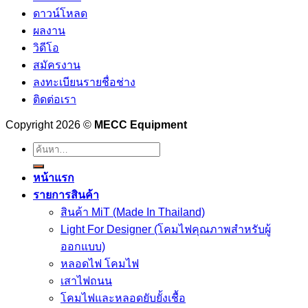
ดาวน์โหลด
ผลงาน
วิดีโอ
สมัครงาน
ลงทะเบียนรายชื่อช่าง
ติดต่อเรา
Copyright 2026 ©
MECC Equipment
ค้นหา:
หน้าแรก
รายการสินค้า
สินค้า MiT (Made In Thailand)
Light For Designer (โคมไฟคุณภาพสำหรับผู้
ออกแบบ)
หลอดไฟ โคมไฟ
เสาไฟถนน
โคมไฟและหลอดยับยั้งเชื้อ