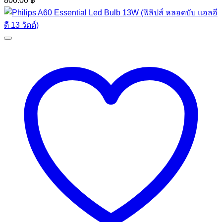
800.00
฿