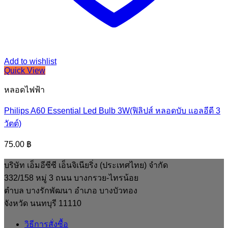
Add to wishlist
Quick View
หลอดไฟฟ้า
Philips A60 Essential Led Bulb 3W(ฟิลิปส์ หลอดบับ แอลอีดี 3
วัตต์)
75.00
฿
บริษัท เอ็มอีซีซี เอ็นจิเนียริ่ง
(
ประเทศไทย
)
จำกัด
332/158
หมู่
3
ถนน บางกรวย
-
ไทรน้อย
ตำบล บางรักพัฒนา อำเภอ บางบัวทอง
จังหวัด นนทบุรี
11110
วิธีการสั่งซื้อ