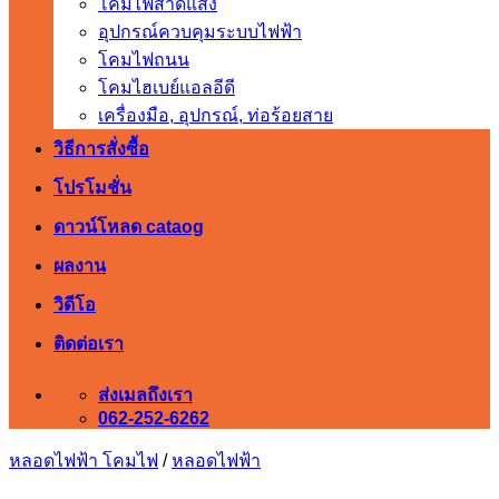
โคมไฟสาดแสง
อุปกรณ์ควบคุมระบบไฟฟ้า
โคมไฟถนน
โคมไฮเบย์แอลอีดี
เครื่องมือ, อุปกรณ์, ท่อร้อยสาย
วิธีการสั่งซื้อ
โปรโมชั่น
ดาวน์โหลด cataog
ผลงาน
วิดีโอ
ติดต่อเรา
ส่งเมลถึงเรา
062-252-6262
หลอดไฟฟ้า โคมไฟ
/
หลอดไฟฟ้า