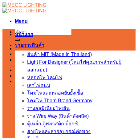
Skip
to
content
Menu
ค้นหา:
หน้าแรก
รายการสินค้า
สินค้า MiT (Made In Thailand)
Light For Designer (โคมไฟคุณภาพสำหรับผู้
ออกแบบ)
หลอดไฟ โคมไฟ
เสาไฟถนน
โคมไฟและหลอดยับยั้งเชื้อ
โคมไฟ Thorn Brand Germany
รางอลูมิเนียมไฟเส้น
ราง Wire Way (สินค้าสั่งผลิต)
ตู้เหล็ก ตู้พลาสติก บ็อกซ์
สายไฟและสายอุปกรณ์ต่อพวง