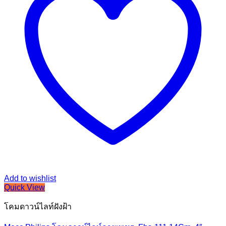
Add to wishlist
Quick View
โคมดาวน์ไลท์ฝังฝ้า