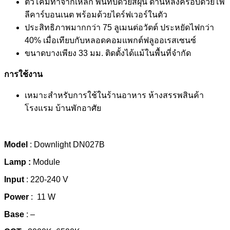
ตัวโคมทำจากเหล็ก พ่นทับด้วยสีฝุ่น ด้านหลังครอบด้วยโพ
ลีคาร์บอนเนต พร้อมด้วยไดร์ฟเวอร์ในตัว
ประสิทธิภาพมากกว่า 75 ลูเมนต่อวัตต์ ประหยัดไฟกว่า
40% เมื่อเทียบกับหลอดคอมแพกต์ฟลูออเรสเซนซ์
ขนาดบางเพียง 33 มม. ติดตั้งได้แม้ในพื้นที่จำกัด
การใช้งาน
เหมาะสำหรับการใช้ในร้านอาหาร ห้างสรรพสินค้า
โรงแรม บ้านพักอาศัย
Model
: Downlight DN027B
Lamp :
Module
Input
: 220-240 V
Power
: 11 W
Base
: –