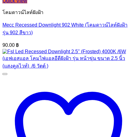
Quick View
โคมดาวน์ไลท์ฝังฝ้า
Mecc Recessed Downlight 902 White (โคมดาวน์ไลท์ฝังฝ้า
รุ่น 902 สีขาว)
90.00
฿