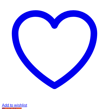
Add to wishlist