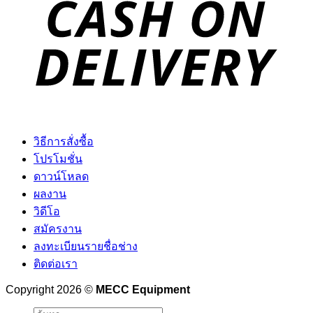
วิธีการสั่งซื้อ
โปรโมชั่น
ดาวน์โหลด
ผลงาน
วิดีโอ
สมัครงาน
ลงทะเบียนรายชื่อช่าง
ติดต่อเรา
Copyright 2026 ©
MECC Equipment