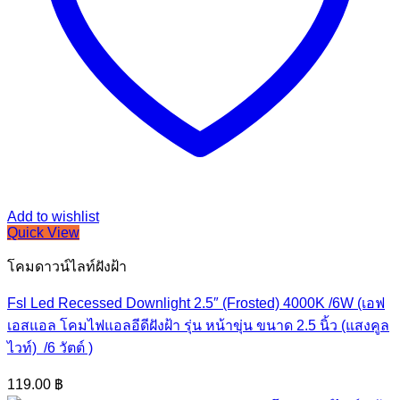
Add to wishlist
Quick View
โคมดาวน์ไลท์ฝังฝ้า
Fsl Led Recessed Downlight 2.5″ (Frosted) 4000K /6W (เอฟ
เอสแอล โคมไฟแอลอีดีฝังฝ้า รุ่น หน้าขุ่น ขนาด 2.5 นิ้ว (แสงคูล
ไวท์) /6 วัตต์ )
119.00
฿