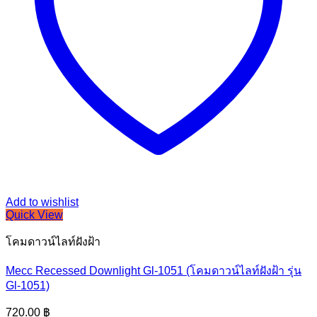
Add to wishlist
Quick View
โคมดาวน์ไลท์ฝังฝ้า
Mecc Recessed Downlight Gl-1051 (โคมดาวน์ไลท์ฝังฝ้า รุ่น
Gl-1051)
720.00
฿