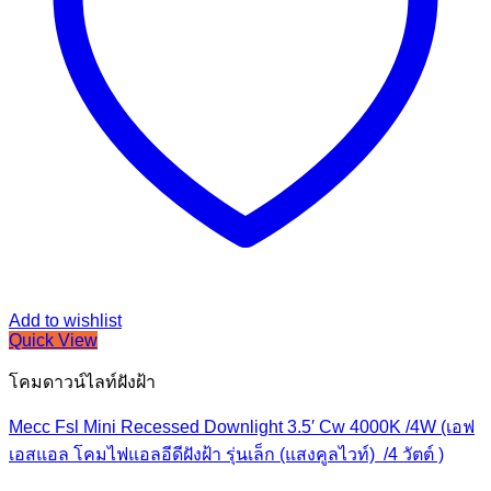
Add to wishlist
Quick View
โคมดาวน์ไลท์ฝังฝ้า
Mecc Fsl Mini Recessed Downlight 3.5′ Cw 4000K /4W (เอฟ
เอสแอล โคมไฟแอลอีดีฝังฝ้า รุ่นเล็ก (แสงคูลไวท์) /4 วัตต์ )